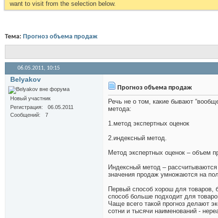
want to visit from the selection below.
Тема:
Прогноз объема продаж
06.05.2011,
10:15
Belyakov
Прогноз объема продаж
Новый участник
Речь не о том, какие бывают “вообщ
Регистрация
06.05.2011
метода:
Сообщений
7
1.метод экспертных оценок
2.индексный метод.
Метод экспертных оценок – объем п
Индексный метод – рассчитываются 
значения продаж умножаются на по
Первый способ хорош для товаров, 
способ больше подходит для товаро
Чаще всего такой прогноз делают эк
сотни и тысячи наименований - нере