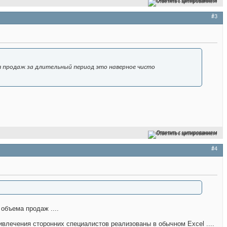
Ответить с цитированием
#3
я продаж за длительный период это наверное чисто
Ответить с цитированием
#4
объема продаж ....
ивлечения сторонних специалистов реализованы в обычном Excel ....