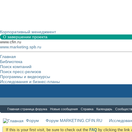
Корпоративный менеджмент
О завершении проекта
www.cfin.ru
www.marketing.spb.ru
Главная
Библиотека
Поиск компаний
Поиск пресс-релизов
Программы и видеокурсы
Исследования и бизнес-планы
Форум
Главная страница форума
Новые сообщения
Справка
Календарь
Сообщест
Форум
Форум MARKETING.CFIN.RU
Исследова
If this is your first visit, be sure to check out the
FAQ
by clicking the lin