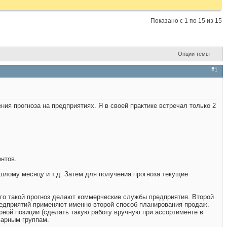
Показано с 1 по 15 из 15
Опции темы
#1
ния прогноза на предприятиях. Я в своей практике встречал только 2
нтов.
шлому месяцу и т.д. Затем для получения прогноза текущие
го такой прогноз делают коммерческие службы предприятия. Второй
редприятий применяют именно второй способ планирования продаж.
рной позиции (сделать такую работу вручную при ассортименте в
варным группам.