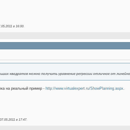
.05.2011 в
16:00
.
ьших квадратов можно получить уравнение регрессии отличное от линейн
лка на реальный пример -
http://www.virtualexpert.ru/ShowPlanning.aspx
.
07.05.2011 в
17:47
.