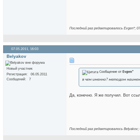
Последний раз редактировалось Evgen*; 07
07.05.2011,
16:03
Belyakov
Новый участник
Сообщение от
Evgen*
Регистрация
06.05.2011
Сообщений
7
в чем именно? методом наимен
Да, конечно. Я же получил. Вот ссы
Последний раз редактировалось Belyakov; 