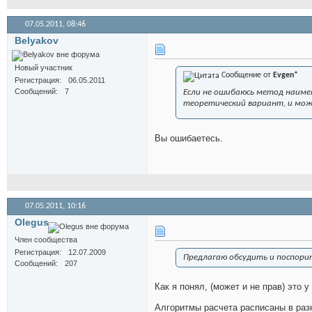
07.05.2011,
08:46
Belyakov
Новый участник
Сообщение от
Evgen*
Регистрация
06.05.2011
Сообщений
7
Если не ошибаюсь метод наиме
теоретический вариант, и мож
Вы ошибаетесь.
07.05.2011,
10:16
Olegus
Член сообщества
Регистрация
12.07.2009
Предлагаю обсудить и поспори
Сообщений
207
Как я понял, (может и не прав) это
Алгоритмы расчета расписаны в разн