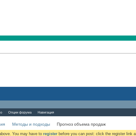
во
Опции форума
Навигация
ния
Методы и подходы
Прогноз объема продаж
k above. You may have to
register
before you can post: click the register link