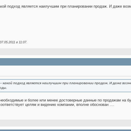
какой подход является наилучшим при планировании продаж. И даже во
07.05.2011 в
11:07
.
е – какой подход является наилучшим при планировании продаж. И даже во
оды.
необходимые и более или менее достоверные данные по продажам на буд
оответствует целям и видению компании, вполне обоснован ....