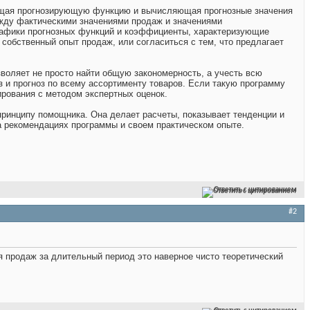
щая прогнозирующую функцию и вычисляющая прогнозные значения
жду фактическими значениями продаж и значениями
рафики прогнозных функций и коэффициенты, характеризующие
 собственный опыт продаж, или согласиться с тем, что предлагает
воляет не просто найти общую закономерность, а учесть всю
з и прогноз по всему ассортименту товаров. Если такую программу
рования с методом экспертных оценок.
ринципу помощника. Она делает расчеты, показывает тенденции и
а рекомендациях программы и своем практическом опыте.
Ответить с цитированием
#2
 продаж за длительный период это наверное чисто теоретический