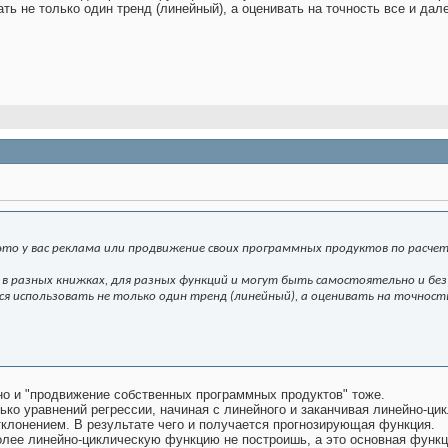
ть не только один тренд (линейный), а оценивать на точность все и дал
 это у вас реклама или продвижение своих программных продуктов по расчету
в разных книжках, для разных функций и могут быть самостоятельно и без
ается использовать не только один тренд (линейный), а оценивать на точност
но и "продвижение собственных программных продуктов" тоже.
ько уравнений регрессии, начиная с линейного и заканчивая линейно-ци
лонением. В результате чего и получается прогнозирующая функция.
более линейно-циклическую функцию не построишь, а это основная функц