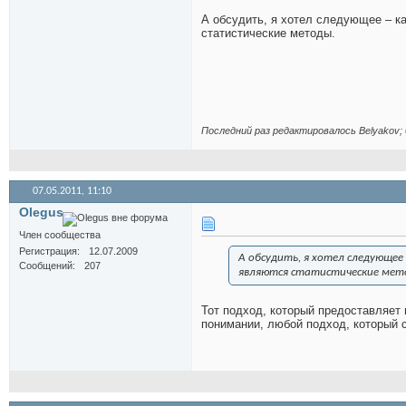
А обсудить, я хотел следующее – 
статистические методы.
Последний раз редактировалось Belyakov; 
07.05.2011,
11:10
Olegus
Член сообщества
Регистрация
12.07.2009
А обсудить, я хотел следующе
Сообщений
207
являются статистические мет
Тот подход, который предоставляет 
понимании, любой подход, который с