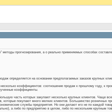
е” методы прогнозирования, а о реально применяемых способах составле
родаж определяется на основании предполагаемых заказов крупных клие
несколько коэффициентов: соотношение продаж к прошлому году, к про
лученные коэффициенты.
большую часть которых закупают несколько крупных клиентов. Чаще все
в, которые покупают много мелких клиентов. Большинство розничных п
ономические службы предприятия. Но они делают его не по каждой това
ально), а либо по предприятию в целом, либо по нескольким крупным то