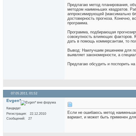
Предлагаю метод планирования, о
методом наименьших квадратов. Ра
аппроксимирующей (максимально бл
достоверность прогноза. Конечно, в
программа.
Программа, подбирающая прогнозиру
совокупность влияющих факторов. Кр
дать в помощь коммерсантам, то по
Вывод: Наилучшим решением для пол
выявляет закономерности, а специа
Предлагаю обсудить и поспорить на 
07.05.2011,
01:52
Evgen*
Кандидат
Если не ошибаюсь метод наименьших
Регистрация
22.12.2010
вариант, и может быть применен для
Сообщений
27