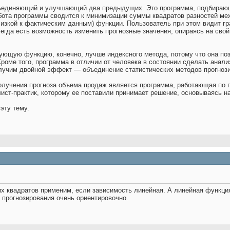
бъединяющий и улучшающий два предыдущих. Это программа, подбираю
бота программы сводится к минимизации суммы квадратов разностей ме
изкой к фактическим данным) функции. Пользователь при этом видит г
сегда есть возможность изменить прогнозные значения, опираясь на свой
ющую функцию, конечно, лучше индексного метода, потому что она поз
оме того, программа в отличии от человека в состоянии сделать анали
лучим двойной эффект — объединение статистических методов прогнози
учения прогноза объема продаж является программа, работающая по п
лист-практик, которому ее поставили принимает решение, основываясь н
эту тему.
 квадратов применим, если зависимость линейная. А линейная функция
 прогнозирования очень ориентировочно.