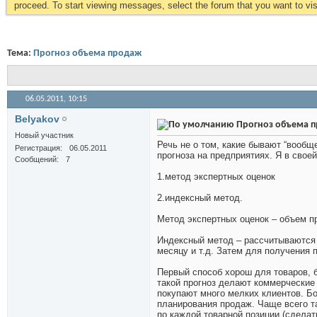
proceed. To start viewing messages, select the forum that you want to visi
Тема:
Прогноз объема продаж
06.05.2011,
10:15
Belyakov
Прогноз объема 
Новый участник
Речь не о том, какие бывают “вообщ
Регистрация
06.05.2011
прогноза на предприятиях. Я в своей
Сообщений
7
1.метод экспертных оценок
2.индексный метод.
Метод экспертных оценок – объем п
Индексный метод – рассчитываются
месяцу и т.д. Затем для получения
Первый способ хорош для товаров, 
такой прогноз делают коммерческие
покупают много мелких клиентов. Б
планирования продаж. Чаще всего т
по каждой товарной позиции (сделат