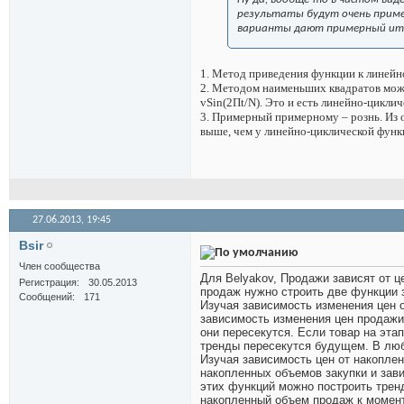
результаты будут очень приме
варианты дают примерный ит
1.
Метод приведения функции к линейн
2.
Методом наименьших квадратов можн
vSin
(2П
t
/
N
). Это и есть линейно-цикли
3.
Примерный примерному – рознь. Из о
выше, чем у линейно-циклической функц
27.06.2013,
19:45
Bsir
Член сообщества
Для Belyakov, Продажи зависят от ц
Регистрация
30.05.2013
продаж нужно строить две функции з
Сообщений
171
Изучая зависимость изменения цен о
зависимость изменения цен продажи 
они пересекутся. Если товар на эт
тренды пересекутся будущем. В люб
Изучая зависимость цен от накопле
накопленных объемов закупки и зав
этих функций можно построить тренд
накопленный объем продаж к момент