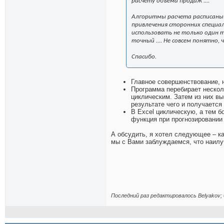
расчету объема продаж ....
Алгоритмы расчета расписаны 
привлечения сторонних специали
использовать не только один т
точный .... Не совсем понятно, ч
Спасибо.
Главное совершенствование, 
Программа перебирает несколь
циклическим. Затем из них в
результате чего и получаетс
В Excel циклическую, а тем 
функция при прогнозировании
А обсудить, я хотел следующее – к
мы с Вами заблуждаемся, что наил
Последний раз редактировалось Belyakov; 