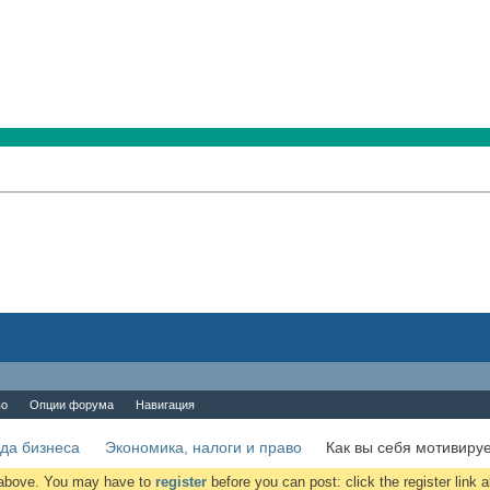
во
Опции форума
Навигация
да бизнеса
Экономика, налоги и право
Как вы себя мотивиру
k above. You may have to
register
before you can post: click the register link