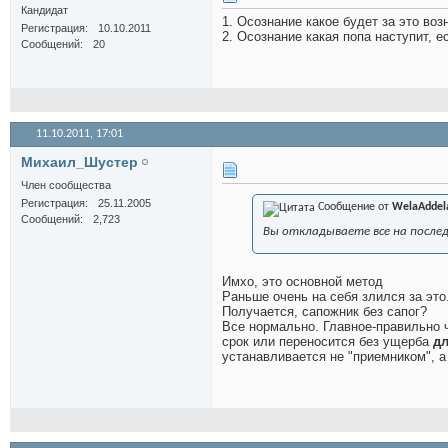
Кандидат
1. Осознание какое будет за это воз
Регистрация
10.10.2011
2. Осознание какая попа наступит, е
Сообщений
20
11.10.2011,
17:01
Михаил_Шустер
Член сообщества
Регистрация
25.11.2005
Сообщение от
WelaAddel
Сообщений
2,723
Вы откладываете все на после
Имхо, это основной метод
Раньше очень на себя злился за это
Получается, сапожник без сапог?
Все нормально. Главное-правильно ч
срок или переносится без ущерба
дл
устанавливается не "приемником", а