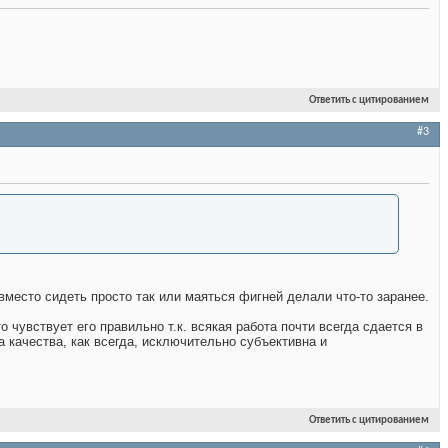
Ответить с цитированием
#3
место сидеть просто так или маяться фигней делали что-то заранее.
 чувствует его правильно т.к. всякая работа почти всегда сдается в
ра качества, как всегда, исключительно субъективна и
Ответить с цитированием