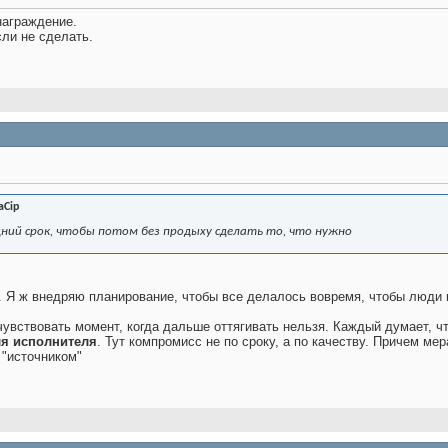
награждение.
сли не сделать.
aCip
дний срок, чтобы потом без продыху сделать то, что нужно
. Я ж внедряю планирование, чтобы все делалось вовремя, чтобы люди в
увствовать момент, когда дальше оттягивать нельзя. Каждый думает, что
я исполнителя
. Тут компромисс не по сроку, а по качеству. Причем ме
 "источником"