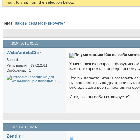
want to visit from the selection below.
Тема:
Как вы себя мотивируете?
20.04.2011,
01:28
WelaAddelaCip
Как вы себя мотив
Banned
У меня возник вопрос к форумчанам,
Регистрация
19.02.2011
какого-то проекта к определенному 
Сообщений
1
Что вы делаете, чтобы заставить се
рукава садитесь за дело, или пытае
откладываете все на последний срок
Итак, как вы себя мотивируете?
10.10.2011,
02:45
Zendir