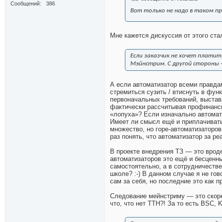
Сообщений
386
Вот только не надо в таком 
Мне кажется дискуссия от этого стал
Если заказчик не хочет платить
Мэйнстрим. С другой стороны -
А если автоматизатор всеми правдам
стремиться сузить / втиснуть в фу
первоначальных требований, выстав
фактически рассчитывая профинанси
«лопуха»? Если изначально автомат
Имеет ли смысл ещё и приплачивать
множество, но горе-автоматизаторов
раз понять, что автоматизатор за ре
В проекте внедрения ТЗ — это вроде
автоматизаторов это ещё и бесценны
самостоятельно, а в сотрудничестве
школе? :-) В данном случае я не го
сам за себя, но последние это как 
Следование мейнстриму — это скоре
что, что нет ТТН?! За то есть BSC, K