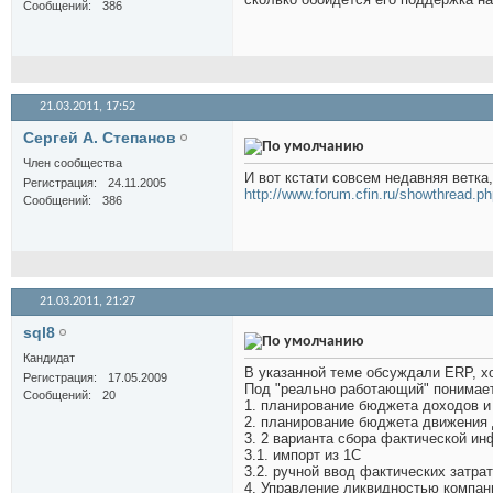
Сообщений
386
21.03.2011,
17:52
Сергей А. Степанов
Член сообщества
И вот кстати совсем недавняя ветка,
Регистрация
24.11.2005
http://www.forum.cfin.ru/showthread.p
Сообщений
386
21.03.2011,
21:27
sql8
Кандидат
В указанной теме обсуждали ERP, хо
Регистрация
17.05.2009
Под "реально работающий" понимае
Сообщений
20
1. планирование бюджета доходов и
2. планирование бюджета движения 
3. 2 варианта сбора фактической ин
3.1. импорт из 1С
3.2. ручной ввод фактических затр
4. Управление ликвидностью компан