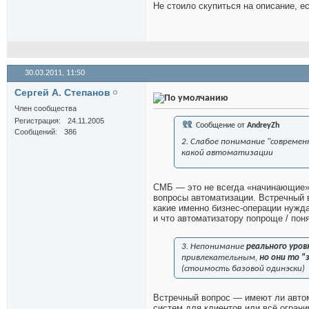
Не стоило скупиться на описание, 
30.03.2011,
11:50
Сергей А. Степанов
Член сообщества
Регистрация
24.11.2005
Сообщение от
AndreyZh
Сообщений
386
2. Слабое понимание "совреме
какой автоматизации
СМБ — это не всегда «начинающие» 
вопросы автоматизации. Встречный 
какие именно бизнес-операции нужд
и что автоматизатору попроще / пон
3. Непонимание
реального уро
привлекательным,
но они то "
(стоимость базовой одинэски)
Встречный вопрос — имеют ли авто
систем для клиентов или всё ограни