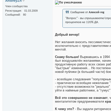
AndreyZh
Член сообщества
Регистрация
01.03.2009
Сообщение от
Алексей-reg
Сообщений
80
"Вопрос" - вы спрашиваете/спр
процентов на 120% ДА.
Добрый вечер!
Нет желания вносить пессимистическ
исключительно с представителями и
мечтой.
Скажу больше!
Вырвавшись в 1994 г
был воодушевлён желаниями, начин
продуктивную работу всех своих ра
"быстрые" изменения... Но постепенн
новой публики (в большей части) бою
- всеобщее следования "популярным"
- практически всеобщее нежелание "
- отсутствие возможности "реально
уйти в наёмные работники, а "гумус
Всё это совершенно не означает
, 
менталитетом предпринимателя
кра
К чему это?
- Вы задали риторическ