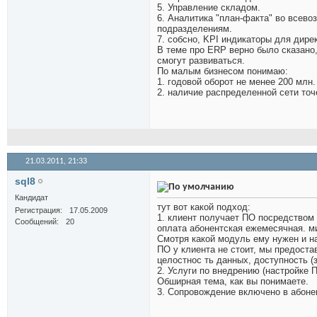
5. Управление складом.
6. Аналитика "план-факта" во всево
подразделениям.
7. собсно, KPI индикаторы для дире
В теме про ERP верно было сказано,
смогут развиваться.
По малым бизнесом понимаю:
1. годовой оборот не менее 200 млн.
2. наличие распределенной сети точ
21.03.2011,
21:33
sql8
Кандидат
тут вот какой подход:
Регистрация
17.05.2009
1. клиент получает ПО посредством 
Сообщений
20
оплата абонентская ежемесячная. ми
Смотря какой модуль ему нужен и н
ПО у клиента не стоит, мы предоста
целостнос ть данных, доступность (
2. Услуги по внедрению (настройке П
Обширная тема, как вы понимаете.
3. Сопровождение включено в абоне