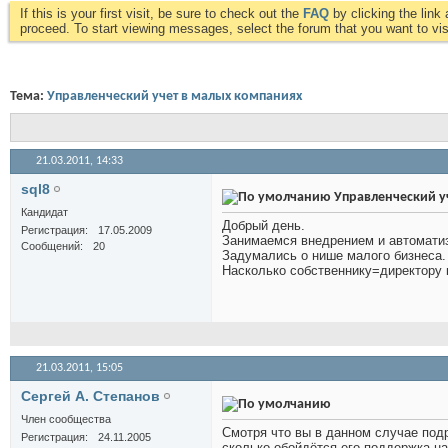
If this is your first visit, be sure to check out the
FAQ
by clicking the lin
proceed. To start viewing messages, select the forum that you want to visi
Тема:
Управленческий учет в малых компаниях
21.03.2011,
14:33
sql8
Управленческий у
Кандидат
Добрый день.
Регистрация
17.05.2009
Занимаемся внедрением и автоматиз
Сообщений
20
Задумались о нише малого бизнеса.
Насколько собственнику=директору 
21.03.2011,
15:05
Сергей А. Степанов
Член сообщества
Смотря что вы в данном случае под
Регистрация
24.11.2005
сколько обойдётся его поддержка на