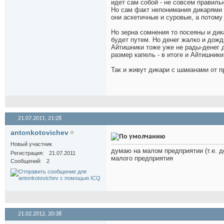
идет сам собой - не совсем правил
Но сам факт непонимания дикарями 
они аскетичные и суровые, а потому 
Но зерна сомнения то посеяны и дик
будет путем. Но денег жалко и дождя
Айтишники тоже уже не рады-денег д
размер капель - в итоге и Айтишник
Так и живут дикари с шаманами от пр
21.07.2011,
21:28
antonkotovichev
Новый участник
думаю на малом предприятии (т.е. д
Регистрация
21.07.2011
малого предприятия
Сообщений
2
21.02.2012,
20:38