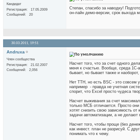
Кандидат
Степан, спасибо за наводку! Подгот
Регистрация
17.05.2009
он-лайн демо-версии, срок выхода м
Сообщений
20
30.03.2011,
19:51
Andruxa
Член сообщества
Насчет того, что за счет одного де
Регистрация
21.02.2007
меня к счастью. Вообще, среда 1С-ав
Сообщений
2,056
бывает, но бывает также и наоборот,
Нет ТТН, но есть BSC - это совсем 
например
- правда не учетная систе
спорит, что Excel просто чудеса твор
Насчет выживания за счет максималь
только МСБ отличается. Просто они 
хотят снизить свою зависимость от 
задачи автоматизации, а не делают п
Насчет того, чтобы проще (без денежн
как инвест. план не разрисуй. С дру
понимать что к чему.