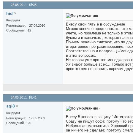
23.05.2011,
18:36
hid
Кандидат
Внесу свои пять ё в обсуждение
Регистрация
27.04.2010
Можно конечно предполагать, что м
Сообщений
12
учете, но проблема не только в это
буквы и в кавычках
, которые начин
Причем реально считают, что по др
итеративное программирование, посл
Соответственно и владельцы/менедж
в этих вопросах.
Не говоря уже про топ менеджеров 
УУ знают больше всех... Только вот
просто грех не освоить парочку друг
24.05.2011,
18:41
sql8
-
Кандидат
Внесу 5 копеек в защиту "Интеграторо
Регистрация
17.05.2009
Сразу не пишут софт, потому что это
Сообщений
20
Небольшая математика. Хороший прог
он ничего не сделает, поэтому сме