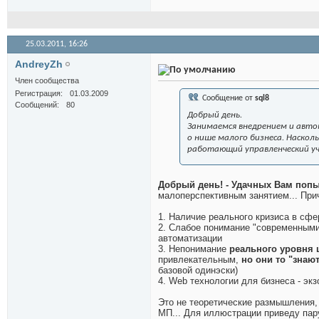
25.03.2011,
16:26
AndreyZh
Член сообщества
Регистрация
01.03.2009
Сообщение от
sql8
Сообщений
80
Добрый день.
Занимаемся внедрением и автом
о нише малого бизнеса. Наско
работающий управленческий у
Добрый день! - Удачных Вам поп
малоперспективным занятием... Прич
1. Наличие реального кризиса в сф
2. Слабое понимание "современным
автоматизации
3. Непонимание
реального уровня ц
привлекательным,
но они то "знаю
базовой одинэски)
4. Web технологии для бизнеса - эк
Это не теоретические размышления,
МП... Для иллюстрации приведу пар