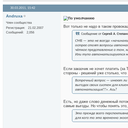
30.03.2011,
15:42
Andruxa
Член сообщества
Вот только не надо в таком провок
Регистрация
21.02.2007
Сообщений
2,056
Сообщение от
Сергей А. Степан
СМБ — это не всегда «начинающ
острее стоят вопросы автома
чёткое представление о том, 
Или тупо автоматизируется м
Если заказчик не хочет платить (за 
стороны - решений уже столько, что 
Встречный вопрос — имеют ли
выгодах своих систем для клие
автоматизация!!!». Ась?
Есть, но даже слово денежный пото
самые выгоды. Но чтобы понять это,
Это прежде всего перспективн
для кого то это временно экзо