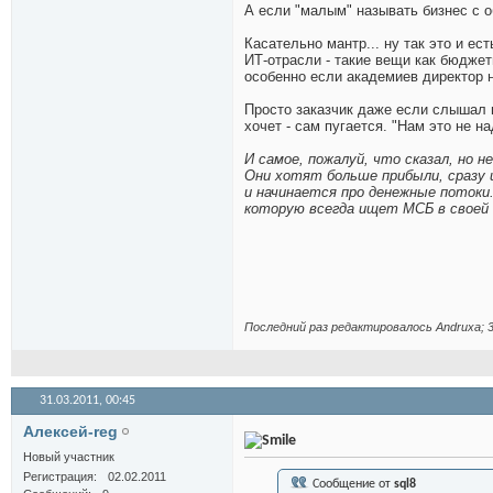
А если "малым" называть бизнес с о
Касательно мантр... ну так это и ес
ИТ-отрасли - такие вещи как бюджет
особенно если академиев директор н
Просто заказчик даже если слышал гд
хочет - сам пугается. "Нам это не н
И самое, пожалуй, что сказал, но 
Они хотят больше прибыли, сразу 
и начинается про денежные потоки
которую всегда ищет МСБ в своей 
Последний раз редактировалось Andruxa; 3
31.03.2011,
00:45
Алексей-reg
Новый участник
Регистрация
02.02.2011
Сообщение от
sql8