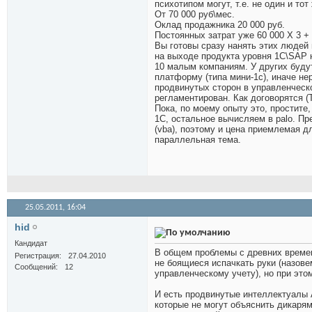
психотипом могут, т.е. не один и то
От 70 000 руб\мес.
Оклад продажника 20 000 руб.
Постоянных затрат уже 60 000 Х 3 + 
Вы готовы сразу нанять этих людей
на выходе продукта уровня 1С\SAP н
10 малым компаниям. У других будут
платформу (типа мини-1с), иначе не
продвинутых сторон в управленческо
регламентирован. Как договорятся (Т
Пока, по моему опыту это, простите,
1С, остальное вычисляем в palo. Пр
(vba), поэтому и цена приемлемая д
параллельная тема.
25.05.2011,
16:04
hid
Кандидат
В общем проблемы с древних времен
Регистрация
27.04.2010
не боящиеся испачкать руки (назове
Сообщений
12
управленческому учету), но при это
И есть продвинутые интеллектуалы 
которые не могут объяснить дикарям