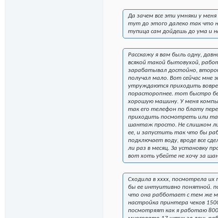
Да зачем все эти умняки у мен
тут до этого далеко так что на
тупица сам дойдешь до ума и н
Расскажу я вам быль одну, дав
всякой такой бытовухой, работ
зарабатывал достойно, второй 
получал мало. Вот сейчас мне
утруждаются приходить вовремя
порасторопнее. тот быстро бег
хорошую машину. У меня компь
так его телефон по блату пере
приходить посмотреть или так
шантаж просто. Не слишком ли
ее, и запустить так что бы р
подключает воду, вроде все сд
ли раз в месяц. За установку 
вот хоть убейте не хочу за ш
Сходила в хххх, посмотрела их 
бы ее интуитивно понятной. пох
что она рабботает с тем же ме
настройка принтера чеков 1500
посмотряят как я работаю 800 р