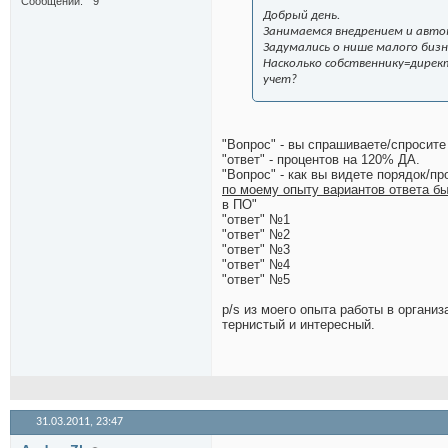
Сообщений
9
Добрый день.
Занимаемся внедрением и автом
Задумались о нише малого бизн
Насколько собственнику=дирек
учет?
"Вопрос" - вы спрашиваете/спросите
"ответ" - процентов на 120% ДА.
"Вопрос" - как вы видете порядок/п
по моему опыту вариантов ответа бы
в ПО"
"ответ" №1
"ответ" №2
"ответ" №3
"ответ" №4
"ответ" №5
p/s из моего опыта работы в органи
тернистый и интересный.
31.03.2011,
23:47