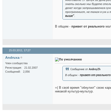
многовато 17 штук за день ра
знать сколько мы будете стольк
денег когда запрашиваемая сум
программист, не такая я уж и 
выше"
.
В общем -
привет от реального
мал
25.03.2011,
17:27
Andruxa
Член сообщества
Регистрация
21.02.2007
Сообщение от
AndreyZh
Сообщений
2,056
В общем -
привет от реального
=( В своё время "обнулил" свою кар
никакой культур-мультур.