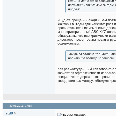
Есть, но даже слово денежный
посчитать эти самые выгоды. 
продал".
«Будьте проще – и люди к Вам потян
Факторы выгоды для клиента: рост п
просчитать без них изменение дене
многокритериальный ABC-XYZ анализ
обнаружить, что все критически важ
директору презентована новая игру
содержанием.
Там рыба вообще не знает, что
неё что-то вообще работает.
Как раз «оттуда» :-) И как говорить
зависят от эффективности использо
специалистов держать как правило н
твердящие как мантру: «Бюджетирова
30.03.2011,
19:35
sql8