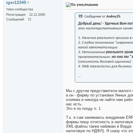
igor12345
Член сообщества
Регистрация
12.12.2005
Сообщение от
AndreyZh
Сообщений
72
Добрый день! - Удачных Вам п
это малоперспективным занятие
1. Наличие реального кризиса 
2. Слабое понимание "совреме
какой автоматизации
3. Непонимание
реального уро
привлекательным,
но они то "
(стоимость базовой одинэски)
4. Web технологии для бизнеса 
...
Мы с другом представители малого 
а он - фирму по установки Умных до
хозяева и никогда не найти нам ра
нас есть.
Это я по пооду п. 1
Т.к. я сам занимаюсь внедрение ERP
фирмы пишу отчетность в налоговую 
XML-файлы также набиваю в Ворде (
налоговую по НДФЛ). Я сказу что эт