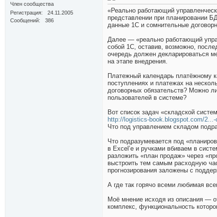
Член сообщества
«Реально работающий управленческ
Регистрация
24.11.2005
представлении при планировании БД
Сообщений
386
данные 1С и сомнительные договорн
Далее — «реально работающий упра
собой 1С, оставив, возможно, после
очередь должен декларироваться ме
на этапе внедрения.
Платежный календарь платёжному к
поступлениях и платежах на нескол
договорных обязательств? Можно л
пользователей в системе?
Вот список задач «складской систе
http://logistics-book.blogspot.com/2...-
Что под управлением складом подр
Что подразумевается под «планиро
в Excel’е и ручками вбиваем в сис
разложить «план продаж» через «пр
выстроить тем самым расходную час
прогнозирования заложены с подде
А где так горячо всеми любимая вс
Моё мнение исходя из описания — о
комплекс, функциональность которог