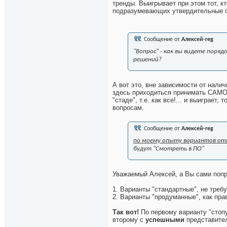
тренды. Выигрывает при этом тот, к
подразумевающих утвердительные о
Сообщение от
Алексей-reg
"Вопрос" - как вы видете поря
решений?
А вот это, вне зависимости от нали
здесь приходиться принимать САМ
"стаде", т.е. как все!... и выиграе
вопросам.
Сообщение от
Алексей-reg
по моему опыту вариантов от
будут "Смотреть в ПО"
Уважаемый Алексей, а Вы сами попро
1. Варианты "стандартные", не тре
2. Варианты "продуманные", как пр
Так вот!
По первому варианту "сто
второму с
успешными
представите