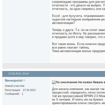
сопровождаю программы для расчета
отчетности - это деньги на выброс.
отчетность, за одно сверяюсь или к
Excel - для бухучета, планировани
чудесное наглядное изображение ре
автоматизации?
Теперь о друге. Т.к. он не хочет за
отчетность по Инэту. Ну раскошели
и продажи (хотя я ему говорил, что 
Вот такая жизнь. Если конечно пред
все равно хватает таблиц.
Тема автоматизации малых предприя
27.04.2012,
03:24
Neverpoint
Не нужно бежать 
Новый участник
Для начала компания, как малая та
Регистрация
27.04.2012
процессной, определить четко поток
Сообщений
1
той же прогрессивной BPMN 2.0 Мож
их 5 человек. И опять же на бумаге.
ориентированном ключе смотреть ме