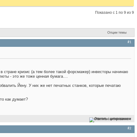
Показано с 1 по 9 из 9
Опции темы
#1
а в стране кризис (а тем более такой форсмажер) инвесторы начинаю
юты - это же тоже ценная бумага....
обвалить Йену. У них же нет печатных станков, которые печатаю
то как думает?
Ответить с цитированием
#2