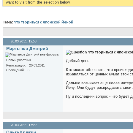
want to visit from the selection below.
Тема:
Что твориться с Японской Йеной
20.03.2011,
15:58
Мартынов Дмитрий
Что твориться с Японск
Новый участник
Добрый день!
Регистрация
20.03.2011
Кто может объяснить, что происходи
Сообщений
6
избавляться от ценных бумаг этой ст
Дальше возникает еще более интерес
Йену. Они будут распродавать свои
Ну и последний вопрос - что будет 
20.03.2011,
17:29
Ольга Кряжич