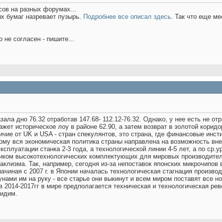
сов на разных форумах...
ых бумаг назревает пузырь.
Подробнее все описал здесь
. Так что еще ме
 не согласен - пишите...
зала дно 76.32 отработав 147.68- 112.12-76.32. Однако, у нее есть не от
окажет историческое лоу в районе 62.90, а затем возврат в золотой кор
ичие от UK и USA - стран спекулянтов, это страна, где финансовые ин
тому вся экономическая политика страны направлена на возможность вне
сплуатации станка 2-3 года, а технологической линии 4-5 лет, а по ср.
иком высокотехнологических комплектующих для мировых производителе
аклизма. Так, например, сегодня из-за непоставок японских микрочипов 
начиная с 2007 г. в Японии началась технологическая стагнация произво
нами им на руку - все старье они выкинут и всем миром поставят все 
в 2014-2017гг в мире предполагается техническая и технологическая р
видим.