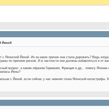
ой Йеной
т с Японской Йеной. Из за каких причин она стала дорожать? Ведь когд
раны по причине рисков. И в частности они должны избавляться и от вал
ный вопрос: а каким образом Германия, Франция и др... помогу Японии 
 запасы Йены?
дальше с Йеной, если сейчас у нас нижняя точка Японской катастрофы. К