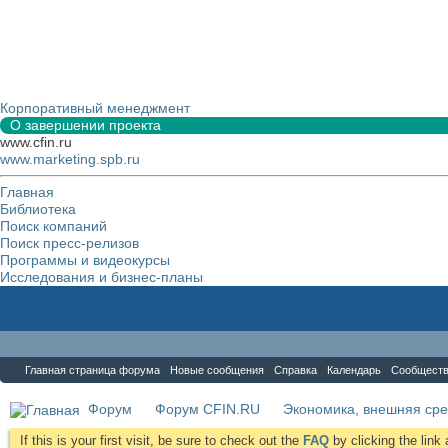
Корпоративный менеджмент
О завершении проекта
www.cfin.ru
www.marketing.spb.ru
Главная
Библиотека
Поиск компаний
Поиск пресс-релизов
Программы и видеокурсы
Исследования и бизнес-планы
Форум
Главная страница форума
Новые сообщения
Справка
Календарь
Сообщест
Форум
Форум CFIN.RU
Экономика, внешняя сре
If this is your first visit, be sure to check out the
FAQ
by clicking the lin