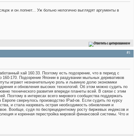
сяцок и он лопнет... Уж больно нелогично выглядят аргументы в
Ответить с цитированием
#5
работанный хай 160.33. Поэтому есть подозрение, что в период с
идор 160-170. Подозрение Японии в раздувании мыльных деривативов
ституты играют незначительную роль и львиную долю экономики
дрения и обновления высоких технологий. Об этом можно судить по
уровню технического развития впереди планеты всей. В связи с этим
й. Поэтому в интересах всего мирового сообщества поддержать
в Европе свернулось производство IPad-ов. Если судить по курсу
дства, и стала назревать острая необходимость обновления и
новое. Вообще, судя по беспрецедентному росту биржевых индексов и
еволюция и коренная перестройка мировой финансовой системы. Что и