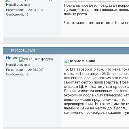
Новый участник
Поанализировал я, позадавал вопро
Думаю, что на рынке японских ценн
Регистрация
20.03.2011
пользу роста.
Сообщений
6
Что то мало ответов в теме. Если кто
19.04.2011,
08:39
Ин-сен
Новый участник
ТА МТП говорит о том, что йена пока
Регистрация
20.06.2007
марта 2013 по август 2015 гг она п
Сообщений
7
лишено основания, потому что в отл
занимает сектор производства. Поэ
ставкам ЦБЯ. Поэтому там ср.срок эк
Япония является основным поставщ
экономику после климатического кат
йены, то можно предположить, что, 
перевооружения. И в этом смысле цу
падению цены на нефть до 3 долл., 
как именно произойдет, поживем - у