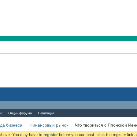
во
Опции форума
Навигация
да бизнеса
Финансовый рынок
Что твориться с Японской Йен
k above. You may have to
register
before you can post: click the register link