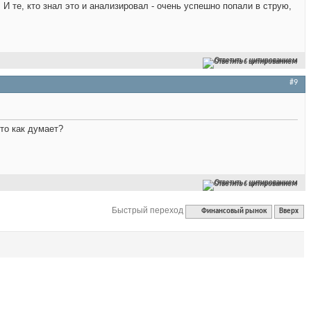
 И те, кто знал это и анализировал - очень успешно попали в струю,
Ответить с цитированием
#9
то как думает?
Ответить с цитированием
Быстрый переход
Финансовый рынок
Вверх