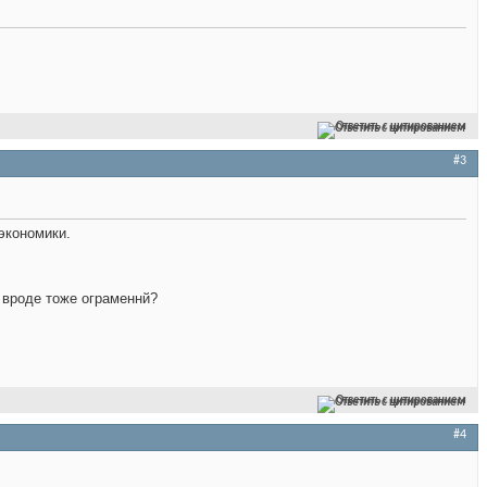
Ответить с цитированием
#3
 экономики.
е вроде тоже ограменнй?
Ответить с цитированием
#4