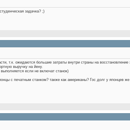
 студенческая задачка? ;)
расти, т.к. ожидаются большие затраты внутри страны на восстановление
ортную выручку на йену.
е выполняется если не включат станок)
 японцы с печатным станком? также как американы? Гос долг у японцев ж