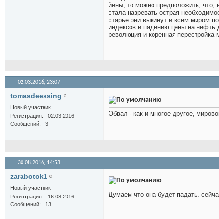
йены, то можно предположить, что, н
стала назревать острая необходимос
старье они выкинут и всем миром п
индексов и падению цены на нефть д
революция и коренная перестройка м
02.03.2016,
23:07
tomasdeessing
Новый участник
Обвал - как и многое другое, мирово
Регистрация
02.03.2016
Сообщений
3
30.08.2016,
14:53
zarabotok1
Новый участник
Думаем что она будет падать, сейч
Регистрация
16.08.2016
Сообщений
13