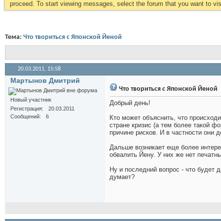
proceed. To start viewing messages, select the forum that you want to visi
Тема:
Что твориться с Японской Йеной
20.03.2011,
15:58
Мартынов Дмитрий
Что твориться с Японской Йеной
Новый участник
Добрый день!
Регистрация
20.03.2011
Сообщений
6
Кто может объяснить, что происходи
стране кризис (а тем более такой ф
причине рисков. И в частности они д
Дальше возникает еще более интерес
обвалить Йену. У них же нет печатн
Ну и последний вопрос - что будет 
думает?