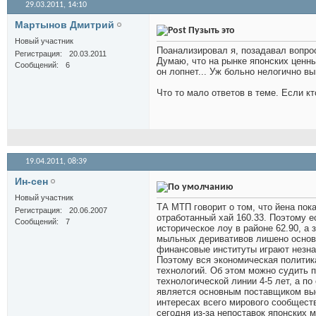
29.03.2011,
14:10
Мартынов Дмитрий
Пузыть это
Новый участник
Поанализировал я, позадавал вопро
Регистрация
20.03.2011
Думаю, что на рынке японских ценн
Сообщений
6
он лопнет... Уж больно нелогично в
Что то мало ответов в теме. Если кто
19.04.2011,
08:39
Ин-сен
Новый участник
ТА МТП говорит о том, что йена пока
Регистрация
20.06.2007
отработанный хай 160.33. Поэтому ес
Сообщений
7
историческое лоу в районе 62.90, а
мыльных деривативов лишено основан
финансовые институты играют незна
Поэтому вся экономическая политик
технологий. Об этом можно судить п
технологической линии 4-5 лет, а п
является основным поставщиком вы
интересах всего мирового сообществ
сегодня из-за непоставок японских 