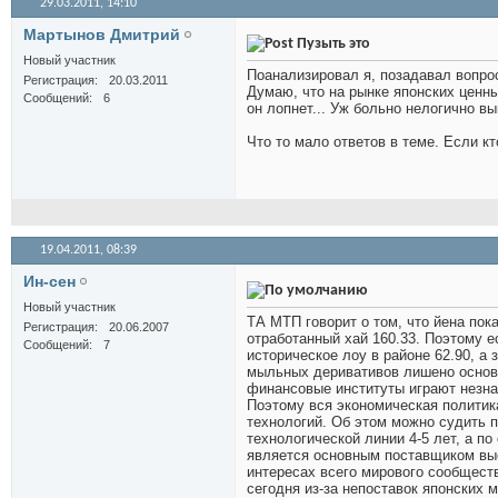
29.03.2011,
14:10
Мартынов Дмитрий
Пузыть это
Новый участник
Поанализировал я, позадавал вопро
Регистрация
20.03.2011
Думаю, что на рынке японских ценн
Сообщений
6
он лопнет... Уж больно нелогично в
Что то мало ответов в теме. Если кто
19.04.2011,
08:39
Ин-сен
Новый участник
ТА МТП говорит о том, что йена пока
Регистрация
20.06.2007
отработанный хай 160.33. Поэтому ес
Сообщений
7
историческое лоу в районе 62.90, а
мыльных деривативов лишено основан
финансовые институты играют незна
Поэтому вся экономическая политик
технологий. Об этом можно судить п
технологической линии 4-5 лет, а п
является основным поставщиком вы
интересах всего мирового сообществ
сегодня из-за непоставок японских 