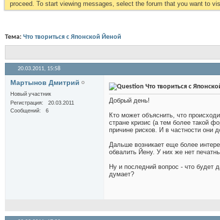
proceed. To start viewing messages, select the forum that you want to visi
Тема:
Что твориться с Японской Йеной
20.03.2011,
15:58
Мартынов Дмитрий
Что твориться с Японск
Новый участник
Добрый день!
Регистрация
20.03.2011
Сообщений
6
Кто может объяснить, что происходи
стране кризис (а тем более такой ф
причине рисков. И в частности они д
Дальше возникает еще более интерес
обвалить Йену. У них же нет печатн
Ну и последний вопрос - что будет 
думает?