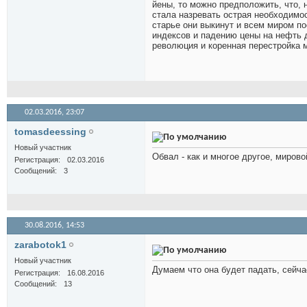
йены, то можно предположить, что, н
стала назревать острая необходимос
старье они выкинут и всем миром п
индексов и падению цены на нефть д
революция и коренная перестройка м
02.03.2016,
23:07
tomasdeessing
Новый участник
Обвал - как и многое другое, мирово
Регистрация
02.03.2016
Сообщений
3
30.08.2016,
14:53
zarabotok1
Новый участник
Думаем что она будет падать, сейч
Регистрация
16.08.2016
Сообщений
13