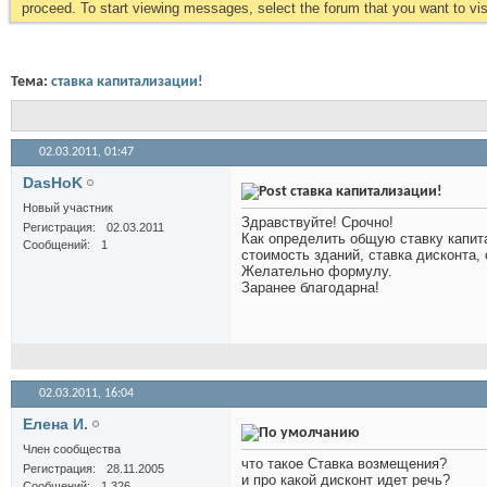
proceed. To start viewing messages, select the forum that you want to visi
Тема:
ставка капитализации!
02.03.2011,
01:47
DasHoK
ставка капитализации!
Новый участник
Здравствуйте! Срочно!
Регистрация
02.03.2011
Как определить общую ставку капита
Сообщений
1
стоимость зданий, ставка дисконта,
Желательно формулу.
Заранее благодарна!
02.03.2011,
16:04
Елена И.
Член сообщества
что такое Ставка возмещения?
Регистрация
28.11.2005
и про какой дисконт идет речь?
Сообщений
1,326