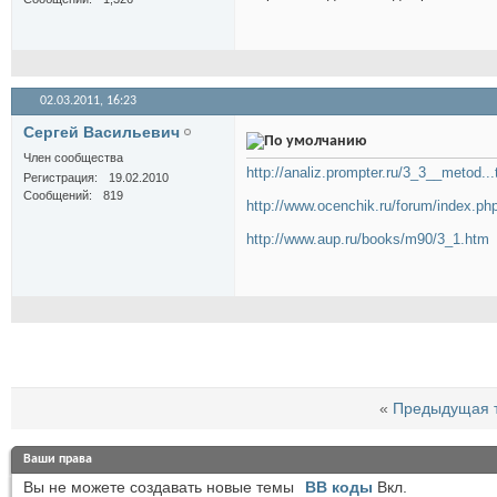
02.03.2011,
16:23
Сергей Васильевич
Член сообщества
http://analiz.prompter.ru/3_3__metod...t
Регистрация
19.02.2010
Сообщений
819
http://www.ocenchik.ru/forum/index.p
http://www.aup.ru/books/m90/3_1.htm
«
Предыдущая 
Ваши права
Вы
не можете
создавать новые темы
BB коды
Вкл.