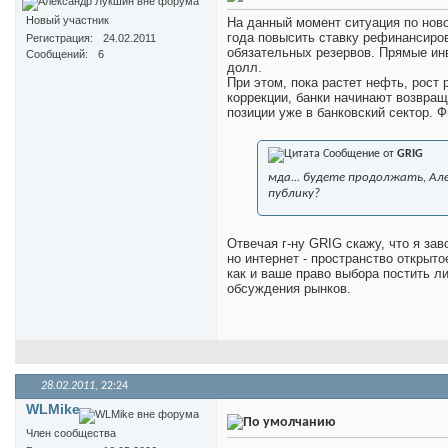
Новый участник
На данный момент ситуация по нов
года повысить ставку рефинансиров
Регистрация
24.02.2011
обязательных резервов. Прямые инв
Сообщений
6
долл.
При этом, пока растет нефть, рост
коррекции, банки начинают возвра
позиции уже в банковский сектор. 
Сообщение от
GRIG
мда... будете продолжать, Ал
публику?
Отвечая г-ну GRIG скажу, что я з
но интернет - пространство открыто
как и ваше право выбора постить л
обсуждения рынков.
28.02.2011,
22:24
WLMike
Член сообщества