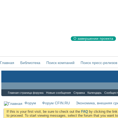
О завершении проекта
Главная
Библиотека
Поиск компаний
Поиск пресс-релизов
Форум
Главная страница форума
Новые сообщения
Справка
Календарь
Сообщест
Форум
Форум CFIN.RU
Экономика, внешняя ср
If this is your first visit, be sure to check out the
FAQ
by clicking the li
to proceed. To start viewing messages, select the forum that you want to 