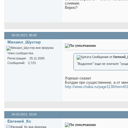
слияния.
Верно?
04.03.2011,
00:26
Михаил_Шустер
Член сообщества
Сообщение от
Евгений_
Регистрация
25.11.2005
Сообщений
2,723
"Видимое" еще не значит "сущ
Хорошо сказал
Болдин про существенное, а от мен
http://www.zhaba.ru/page1138/item45
04.03.2011,
10:24
Евгений_Кс