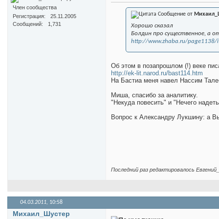
Член сообщества
Сообщение от
Михаил_
Регистрация
25.11.2005
Сообщений
1,731
Хорошо сказал
Болдин про существенное, а о
http://www.zhaba.ru/page1138/
Об этом в позапрошлом (!) веке пис
http://ek-lit.narod.ru/bast114.htm
На Бастиа меня навел Нассим Талеб
Миша, спасибо за аналитику.
"Некуда повесить" и "Нечего надеть
Вопрос к Александру Лукшину: а В
Последний раз редактировалось Евгений_К
04.03.2011,
10:58
Михаил_Шустер