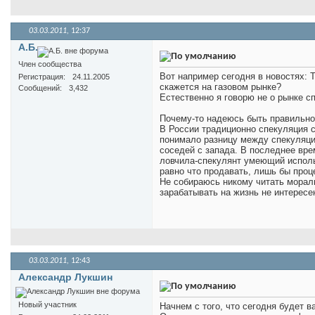
03.03.2011,
12:37
А.Б.
Член сообщества
Вот например сегодня в новостях: T
Регистрация
24.11.2005
скажется на газовом рынке?
Сообщений
3,432
Естественно я говорю не о рынке с
Почему-то надеюсь быть правильн
В России традиционно спекуляция с
понимало разницу между спекуляци
соседей с запада. В последнее вр
ловчила-спекулянт умеющий исполь
равно что продавать, лишь бы проц
Не собираюсь никому читать мораль
зарабатывать на жизнь не интересе
03.03.2011,
12:43
Александр Лукшин
Новый участник
Начнем с того, что сегодня будет в