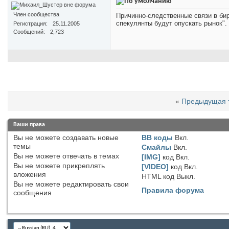
Член сообщества
Причинно-следственные связи в бир
спекулянты будут опускать рынок". 
Регистрация
25.11.2005
Сообщений
2,723
«
Предыдущая 
Ваши права
Вы
не можете
создавать новые
BB коды
Вкл.
темы
Смайлы
Вкл.
Вы
не можете
отвечать в темах
[IMG]
код
Вкл.
Вы
не можете
прикреплять
[VIDEO]
код
Вкл.
вложения
HTML код
Выкл.
Вы
не можете
редактировать свои
Правила форума
сообщения