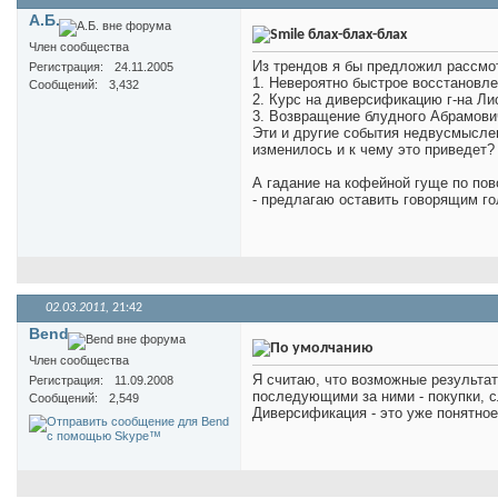
А.Б.
блах-блах-блах
Член сообщества
Из трендов я бы предложил рассмо
Регистрация
24.11.2005
1. Невероятно быстрое восстановле
Сообщений
3,432
2. Курс на диверсификацию г-на Ли
3. Возвращение блудного Абрамови
Эти и другие события недвусмыслен
изменилось и к чему это приведет?
А гадание на кофейной гуще по пов
- предлагаю оставить говорящим г
02.03.2011,
21:42
Bend
Член сообщества
Я считаю, что возможные результат
Регистрация
11.09.2008
последующими за ними - покупки, с
Сообщений
2,549
Диверсификация - это уже понятное