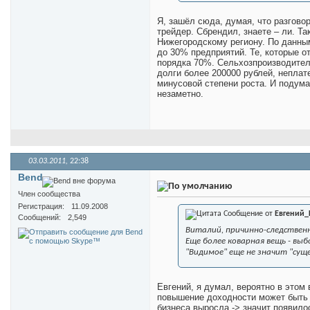
Я, зашёл сюда, думая, что разговор
трейдер. Сбрендил, знаете – ли. Та
Нижегородскому региону. По данным
до 30% предприятий. Те, которые о
порядка 70%. Сельхозпроизводител
долги более 200000 рублей, неплате
минусовой степени роста. И подума
незаметно.
03.03.2011,
22:38
Bend
Член сообщества
Регистрация
11.09.2008
Сообщение от
Евгений_
Сообщений
2,549
Виталий, причинно-следственн
Еще более коварная вещь - выб
"Видимое" еще не значит "сущ
Евгений, я думал, вероятно в этом 
повышение доходности может быть к
бизнеса выросла -> значит появило