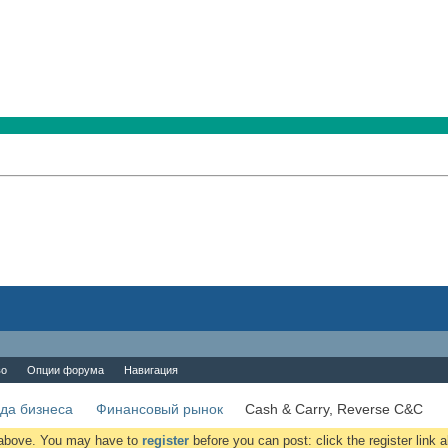
во
Опции форума
Навигация
да бизнеса
Финансовый рынок
Cash & Carry, Reverse C&C
k above. You may have to
register
before you can post: click the register link