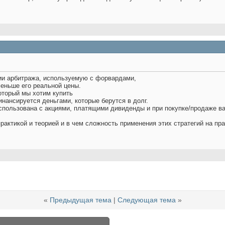
егии арбитража, используемую с форвардами,
меньше его реальной цены.
оторый мы хотим купить
инансируется деньгами, которые берутся в долг.
использована с акциями, платящими дивиденды и при покупке/продаже в
рактикой и теорией и в чем сложность применения этих стратегий на пра
«
Предыдущая тема
|
Следующая тема
»