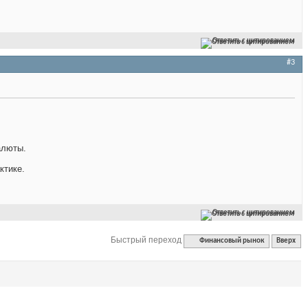
Ответить с цитированием
#3
алюты.
ктике.
Ответить с цитированием
Быстрый переход
Финансовый рынок
Вверх