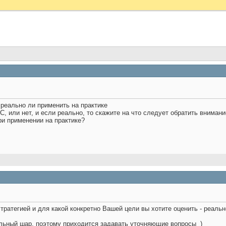
 реально ли применить на практике
C, или нет, и если реально, то скажите на что следует обратить вниман
ри применении на практике?
стратегией и для какой конкретно Вашей цели вы хотите оценить - реаль
альный шар, поэтому приходится задавать уточняющие вопросы
)