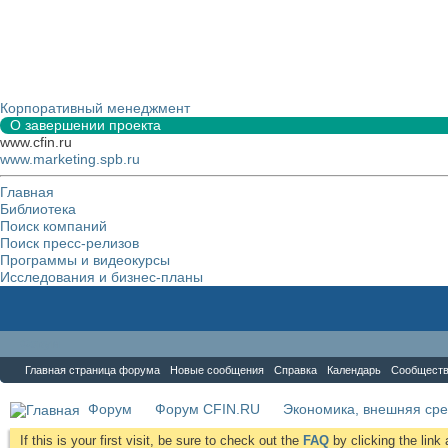
Корпоративный менеджмент
О завершении проекта
www.cfin.ru
www.marketing.spb.ru
Главная
Библиотека
Поиск компаний
Поиск пресс-релизов
Программы и видеокурсы
Исследования и бизнес-планы
Форум
Главная страница форума
Новые сообщения
Справка
Календарь
Сообщест
Форум
Форум CFIN.RU
Экономика, внешняя сре
If this is your first visit, be sure to check out the
FAQ
by clicking the lin