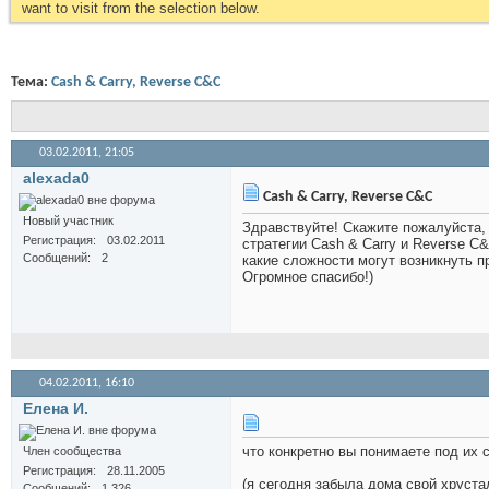
want to visit from the selection below.
Тема:
Cash & Carry, Reverse C&C
03.02.2011,
21:05
alexada0
Cash & Carry, Reverse C&C
Новый участник
Здравствуйте! Скажите пожалуйста,
Регистрация
03.02.2011
стратегии Cash & Carry и Reverse C&
Сообщений
2
какие сложности могут возникнуть п
Огромное спасибо!)
04.02.2011,
16:10
Елена И.
что конкретно вы понимаете под их 
Член сообщества
Регистрация
28.11.2005
(я сегодня забыла дома свой хруст
Сообщений
1,326