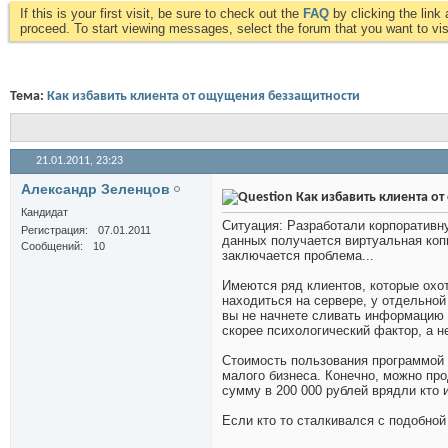
If this is your first visit, be sure to check out the
FAQ
by clicking the lin
proceed. To start viewing messages, select the forum that you want to visi
Тема:
Как избавить клиента от ощущения беззащитности
21.01.2011,
23:23
Александр Зеленцов
Как избавить клиента о
Кандидат
Ситуация: Разработали корпоративн
Регистрация
07.01.2011
данных получается виртуальная копи
Сообщений
10
заключается проблема...
Имеются ряд клиентов, которые охот
находиться на сервере, у отдельной
вы не начнете сливать информацию 
скорее психологический фактор, а н
Стоимость пользования программой 
малого бизнеса. Конечно, можно про
сумму в 200 000 рублей врядли кто 
Если кто то сталкивался с подобной