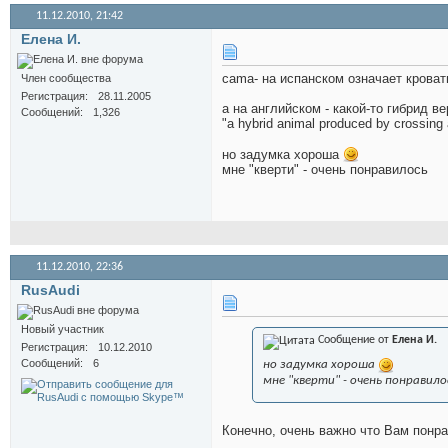
11.12.2010,
21:42
Елена И.
cama- на испанском означает кроват
Член сообщества
Регистрация
28.11.2005
а на английском - какой-то гибрид в
Сообщений
1,326
"a hybrid animal produced by crossing
но задумка хороша
мне "кверти" - очень понравилось
11.12.2010,
22:36
RusAudi
Новый участник
Сообщение от
Елена И.
Регистрация
10.12.2010
Сообщений
6
но задумка хороша
мне "кверти" - очень понравило
Конечно, очень важно что Вам понра