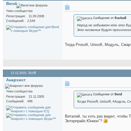
Bend
Член сообщества
Регистрация
11.09.2008
Сообщение от
RusAudi
Сообщений
2,549
Народ не забываем кто это бу
Это название будут произноси
Тогда Prosoft, Unisoft, Модуль, Сма
13.12.2010,
20:08
Анархист
Член сообщества
Сообщение от
Bend
Регистрация
21.11.2005
Сообщений
498
Тогда Prosoft, Unisoft, Модуль
Виталий, ты хоть раз видел, чтобы
Энтерпрайз Юнион"?