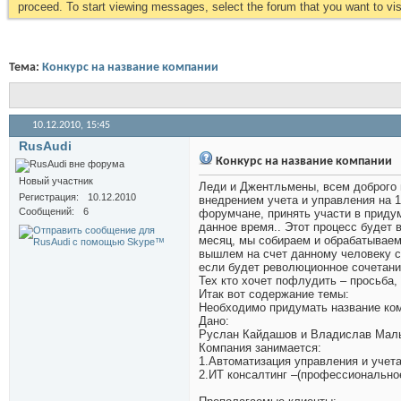
proceed. To start viewing messages, select the forum that you want to visi
Тема:
Конкурс на название компании
10.12.2010,
15:45
RusAudi
Конкурс на название компании
Новый участник
Леди и Джентльмены, всем доброго в
Регистрация
10.12.2010
внедрением учета и управления на 
Сообщений
6
форумчане, принять участи в приду
данное время.. Этот процесс будет в
месяц, мы собираем и обрабатываем
вышлем на счет данному человеку с
если будет революционное сочетан
Тех кто хочет пофлудить – просьба, 
Итак вот содержание темы:
Необходимо придумать название ком
Дано:
Руслан Кайдашов и Владислав Мал
Компания занимается:
1.Автоматизация управления и учета
2.ИТ консалтинг –(профессиональное