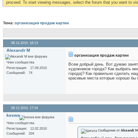
proceed. To start viewing messages, select the forum that you want to visi
Тема:
организация продаж картин
08.12.2010,
16:13
Alexandr M
организация продаж картин
Член сообщества
Всем добрый день. Вот думаю занят
Регистрация
17.09.2010
художников города? Как выбрать мес
Сообщений
74
города)? Как правильно сделать нац
красивые места которые хорошо бы п
08.12.2010,
17:34
keswa
Член сообщества
Регистрация
12.02.2010
Сообщение от
Alexandr 
Сообщений
204