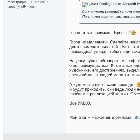
Регистрация
12.02.2010
Сообщение от
Alexandr 
Сообщений
204
Сегмент:от средний+ (тот кто
По стилю еще не ясно, это над
Город, я так понимаю - Брянск?
Город не маленький. Сделайте небол
достопримечательностей. Пусть это 
пешеходная улица, чтобы люди заход
Наценку лучше обговорить с проф. 
о ее преимуществах. Кстати, как ид
художнике, его достижениях, выделит
среди обычных людей мало кто може
А художники пусть сами приходят
и будут приходить, они ведь люди н
проблем с реализацией картин. Обес
Все ИМХО.
__
Мой блог -- маркетинг и реклама:
htt