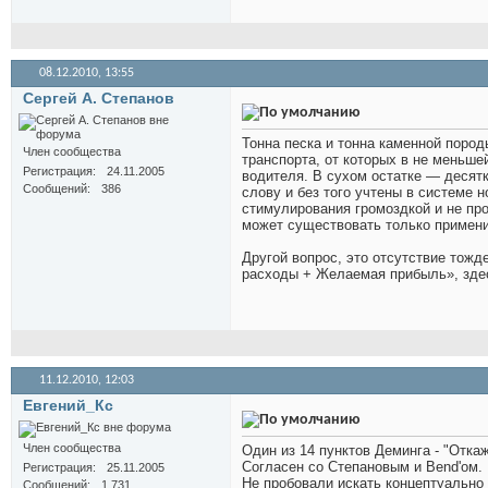
08.12.2010,
13:55
Сергей А. Степанов
Тонна песка и тонна каменной пород
Член сообщества
транспорта, от которых в не меньше
Регистрация
24.11.2005
водителя. В сухом остатке — десятк
Сообщений
386
слову и без того учтены в системе 
стимулирования громоздкой и не про
может существовать только примени
Другой вопрос, это отсутствие то
расходы + Желаемая прибыль», здес
11.12.2010,
12:03
Евгений_Кс
Член сообщества
Один из 14 пунктов Деминга - "Отка
Согласен со Степановым и Bend'ом.
Регистрация
25.11.2005
Не пробовали искать концептуально
Сообщений
1,731