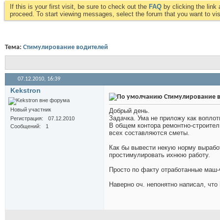
If this is your first visit, be sure to check out the
FAQ
by clicking the lin
proceed. To start viewing messages, select the forum that you want to visi
Тема:
Стимулирование водителей
07.12.2010,
16:39
Kekstron
Стимулирование 
Новый участник
Добрый день.
Задачка. Ума не приложу как воплот
Регистрация
07.12.2010
В общем контора ремонтно-строител
Сообщений
1
всех составляются сметы.
Как бы вывести некую норму выработ
простимулировать ихнюю работу.
Просто по факту отработанные маш-
Наверно оч. непонятно написал, что