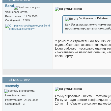
07.12.2010,
23:13
Bend
Член сообщества
Регистрация
11.09.2008
Сообщение от
Kekstron
Сообщений
2,549
Как бы вывести некую норму вы
простимулировать ихнюю раб
У ремонтно-строительной техники ест
ездит...Сколько накопает, как быстр
Если работают несколько единиц тех
- экскаватор не накопает больше, ч
свою норму...
08.12.2010,
10:04
ssemely
Новый участник
Стимулирование - нечто... Мотивация
По сути: надо ввести коэффициент от
Регистрация
28.09.2009
10 тн = 1. Ставку умножаем на коэ
Сообщений
3