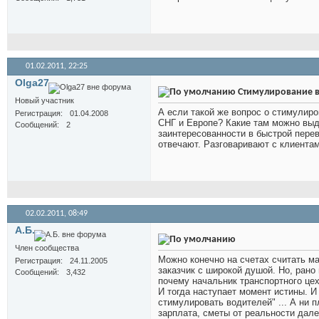
01.02.2011,
22:25
Olga27
Стимулирование в
Новый участник
А если такой же вопрос о стимулир
Регистрация
01.04.2008
СНГ и Европе? Какие там можно выд
Сообщений
2
заинтересованности в быстрой перев
отвечают. Разговаривают с клиентам
02.02.2011,
08:49
А.Б.
Член сообщества
Можно конечно на счетах считать м
Регистрация
24.11.2005
заказчик с широкой душой. Но, рано
Сообщений
3,432
почему начальник транспортного це
И тогда наступает момент истины. 
стимулировать водителей" ... А ни п
зарплата, сметы от реальности далек