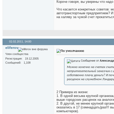
Короче говоря, вы уверены что над
Что касается конкретных советов: м
автотранспортным предприятием? И т
на халяву за чужой счет прокатитьс
02.02.2011,
14:00
eliferov
Член сообщества
Регистрация
19.12.2005
Сообщение от
Александр
Сообщений
1,108
Можно конечно на счетах счит
непритязательный заказчик с ш
собственно плачу деньги? И п
расценок на служебном Лэндкр
2 Примера из жизни:
1. В одной весьма крупной организа
выше городских расценок на аналог
2. В другой, не менее крупной орга
оказались в 17 (семнадцать)раз!!! 
компьютеров).