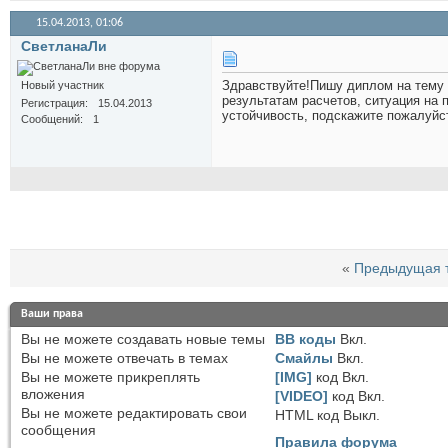
15.04.2013,
01:06
СветланаЛи
Здравствуйте!Пишу диплом на тему
Новый участник
результатам расчетов, ситуация на 
Регистрация
15.04.2013
устойчивость, подскажите пожалуйст
Сообщений
1
«
Предыдущая 
Ваши права
Вы
не можете
создавать новые темы
BB коды
Вкл.
Вы
не можете
отвечать в темах
Смайлы
Вкл.
Вы
не можете
прикреплять
[IMG]
код
Вкл.
вложения
[VIDEO]
код
Вкл.
Вы
не можете
редактировать свои
HTML код
Выкл.
сообщения
Правила форума