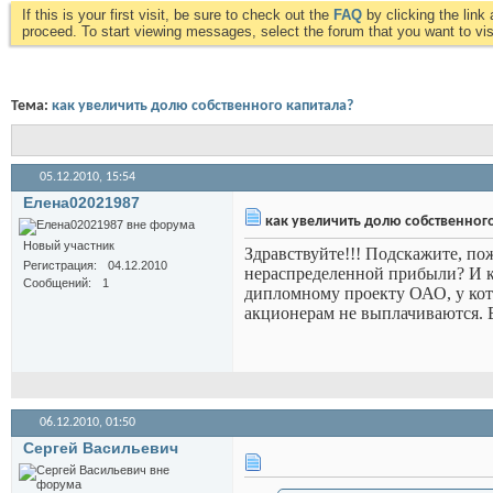
If this is your first visit, be sure to check out the
FAQ
by clicking the lin
proceed. To start viewing messages, select the forum that you want to visi
Тема:
как увеличить долю собственного капитала?
05.12.2010,
15:54
Елена02021987
как увеличить долю собственного
Новый участник
Здравствуйте!!! Подскажите, по
Регистрация
04.12.2010
нераспределенной прибыли? И к
Сообщений
1
дипломному проекту ОАО, у кот
акционерам не выплачиваются. 
06.12.2010,
01:50
Сергей Васильевич