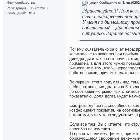
Член сообщества
Сообщение от
Елена0202
Регистрация
19.02.2010
Здравствуйте!!! Подскажи
Сообщений
819
счет нераспределенной пр
У меня по дипломному про
собственный... Дивиденды
ситуацию. Заранее большо
Почему обязательно за счет нерасп
капитала - это накопленная прибыл
дивиденды и так не выплачиваются,
прибылей, а для этого нужно повыш
бизнеса не в том, чтобы нераспреде
собственников, причем желательно 
Во-первых, стоит подумать над тем,
себе соотношение долга и собственн
по соотношению рыночных стоимосте
показателю, доля долга будет намно
Смотреть лучше на способность ком
коэффициент покрытия, на соотноше
с долгами, что можно задуматься о 
Если все таки Вы считаете, что стр
способов ее изменить:
1) принять политику фирмы, при кот
образующиеся свободные денежные с