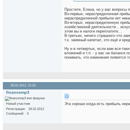
Простите, Елена, но у вас вопросы 
Во-первых, нераспределенная прибыл
нераспределенной прибыли нет никак
Во-вторых, нераспределенную прибы
хозяйственной деятельности... иску
этом вы и налоги переплатите...
В-третьих, ничего страшного что за
т.к. заемный капитал, это ещё и кред
Ну и в четвертых, если вам все-так
вложений и т.п. - у вас на балансе 
понимать, что изменения появятся т
28.02.2012,
21:20
financemp3
Эта хорошо когда есть прибыль нер
Новый участник
Регистрация
28.02.2012
Сообщений
5