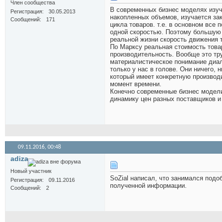
Член сообщества
В современных бизнес моделях изуч
Регистрация
30.05.2013
накопленных объемов, изучается за
Сообщений
171
цикла товаров. т.е. в основном все 
одной скоростью. Поэтому большую с
реальной жизни скорость движения т
По Марксу реальная стоимость това
производительность. Вообще это тр
материалистическое понимание диал
только у нас в голове. Они ничего,
который имеет конкретную производ
момент времени.
Конечно современные бизнес модели
динамику цен разных поставщиков и 
09.11.2016,
00:48
adiza
Новый участник
SoZial написал, что занимался под
Регистрация
09.11.2016
полученной информации.
Сообщений
2