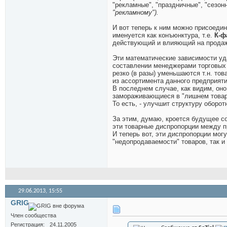
"рекламные", "праздничные", "сезон
"рекламному").
И вот теперь к ним можно присоедини
именуется как конъюнктура, т.е.
К-ф
действующий и влияющий на продажи
Эти математические зависимости у
составлении менеджерами торговых п
резко (в разы) уменьшаются т.н. т
из ассортимента данного предприяти
В последнем случае, как видим, оно
замораживающиеся в "лишнем товаре"
То есть, - улучшит структуру оборот
За этим, думаю, кроется будущее с
эти товарные диспропорции между п
И теперь вот, эти диспропорции могу
"недопродаваемости" товаров, так и
29.06.2013,
15:55
GRIG
Член сообщества
Регистрация
24.11.2005