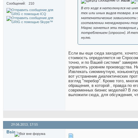
Сообщение от
SoZial
Сообщений
210
В его ходе я натолкнулся на и
тех или иных видов товара. в
математические зависимости у
составлении менеджерами торг
Маркс заметил эти товарные 
потреблением (спросом). И теп
нулю.
Если вы еще сюда заходите, хочетс
стоимость определяется не Спросом
точно, и по Вашей системе" замеряя
управлять уровнем производства. Не
Извлекать сиюминутную, коньюнктур
вот устранение диалектических прот
взгляд "перебор". Кроме того, мног
обращения, в которой , правда по е
современных бизнес моделей? В люб
выложили сюда, для обсуждения, чт
29.06.2013,
17:55
Bsir