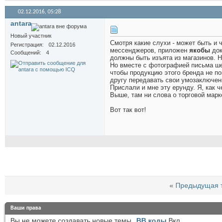
02.12.2016,
05:28
antara
Новый участник
Смотря какие слухи - может быть и 
Регистрация
02.12.2016
мессенджеров, приложен
якобы
док
Сообщений
4
должны быть изъята из магазинов. Н
Но вместе с фотографией письма шел
чтобы продукцию этого бренда не по
другу передавать свои умозаключен
Прислали и мне эту ерунду. Я, как 
Выше, там ни слова о торговой марк
Вот так вот!
«
Предыдущая 
Ваши права
Вы
не можете
создавать новые темы
BB коды
Вкл.