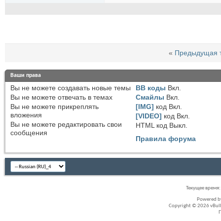
«
Предыдущая 
Ваши права
Вы
не можете
создавать новые темы
BB коды
Вкл.
Вы
не можете
отвечать в темах
Смайлы
Вкл.
Вы
не можете
прикреплять
[IMG]
код
Вкл.
вложения
[VIDEO]
код
Вкл.
Вы
не можете
редактировать свои
HTML код
Выкл.
сообщения
Правила форума
Текущее время
Powered 
Copyright © 2026 vBullet