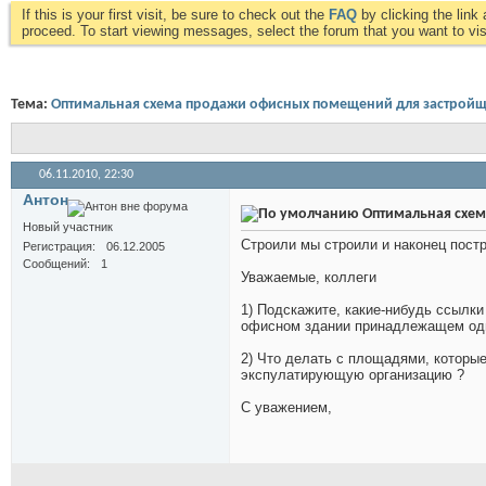
If this is your first visit, be sure to check out the
FAQ
by clicking the lin
proceed. To start viewing messages, select the forum that you want to visi
Тема:
Оптимальная схема продажи офисных помещений для застрой
06.11.2010,
22:30
Антон
Оптимальная схем
Новый участник
Строили мы строили и наконец постр
Регистрация
06.12.2005
Сообщений
1
Уважаемые, коллеги
1) Подскажите, какие-нибудь ссыл
офисном здании принадлежащем од
2) Что делать с площадями, которы
экспулатирующую организацию ?
С уважением,