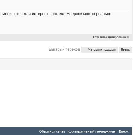
атья пишется для интернет-портала. Ее даже можно реально
Ответить с цитированием
Быстрый переход
Методы и подходы
Вверх
Обратная связь
Корпоративный менеджмент
Вверх