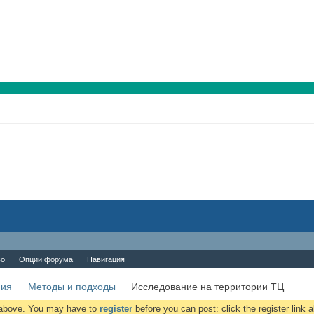
во
Опции форума
Навигация
ния
Методы и подходы
Исследование на территории ТЦ
k above. You may have to
register
before you can post: click the register link