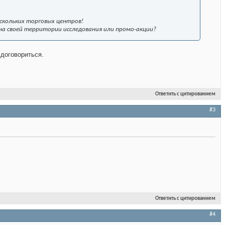
скольких торговых центров!
 на своей территории исследования или промо-акции?
 договориться.
Ответить с цитированием
#3
Ответить с цитированием
#4