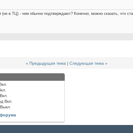
(не в ТЦ) - чем обычно подтверждают? Конечно, можно сказать, что ст
«
Предыдущая тема
|
Следующая тема
»
Вкл.
Вкл.
Вкл.
од
Вкл.
Выкл.
 форума