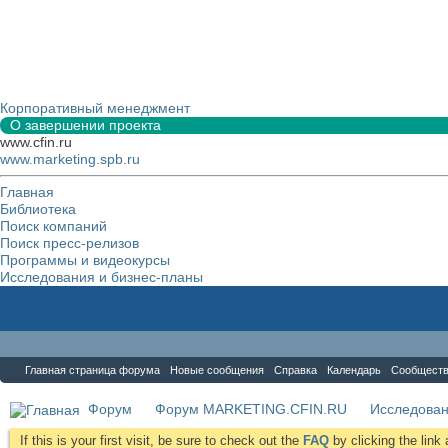
Корпоративный менеджмент
О завершении проекта
www.cfin.ru
www.marketing.spb.ru
Главная
Библиотека
Поиск компаний
Поиск пресс-релизов
Программы и видеокурсы
Исследования и бизнес-планы
Форум
Главная страница форума
Новые сообщения
Справка
Календарь
Сообщест
Форум
Форум MARKETING.CFIN.RU
Исследова
If this is your first visit, be sure to check out the
FAQ
by clicking the lin