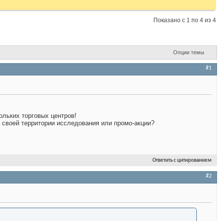
Показано с 1 по 4 из 4
Опции темы
#1
ольких торговых центров!
а своей территории исследования или промо-акции?
Ответить с цитированием
#2