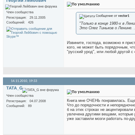
Георгий Лейбович
Член сообщества
Сообщение от
vector1
Регистрация
29.11.2005
Сообщений
426
"Только в конце 1980-х в Лени
Это Олег Тиньков о Ленине. .
Извините, господа, возможно я прис
кого, не может быть порядочным, чт
"русский урод", или любой другой с
14.11.2010,
19:33
TATA_G
Член сообщества
Книга мне ОЧЕНЬ понравилась. Еще 
Регистрация
04.07.2008
Что до порядочности и непорядночнос
Сообщений
89
б на этих строках не акцентировали 
увлечена другими вещами, которые р
уже заставили мозги работать по-др