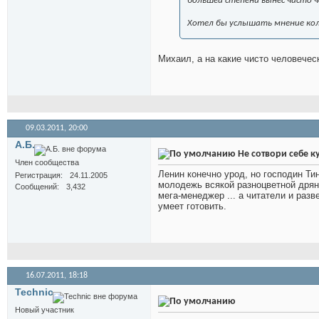
большей степени вынес чисто ч
Хотел бы услышать мнение кол
Михаил, а на какие чисто человечес
09.03.2011,
20:00
А.Б.
Не сотвори себе 
Член сообщества
Ленин конечно урод, но господин Ти
Регистрация
24.11.2005
молодежь всякой разноцветной дрянь
Сообщений
3,432
мега-менеджер ... а читатели и раз
умеет готовить.
16.07.2011,
18:18
Technic
Новый участник