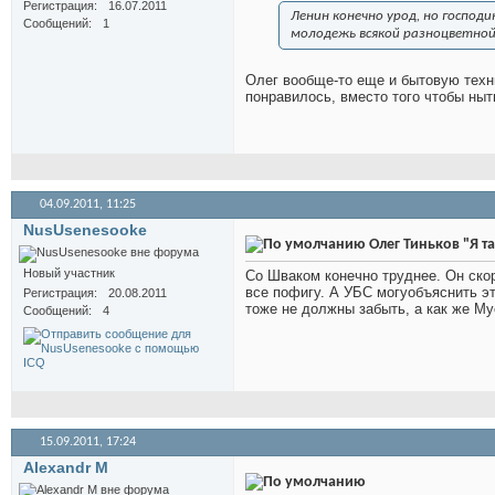
Регистрация
16.07.2011
Ленин конечно урод, но господ
Сообщений
1
молодежь всякой разноцветной 
Олег вообще-то еще и бытовую техни
понравилось, вместо того чтобы ныт
04.09.2011,
11:25
NusUsenesooke
Олег Тиньков "Я та
Новый участник
Со Шваком конечно труднее. Он скор
все пофигу. А УБС могуобъяснить это
Регистрация
20.08.2011
тоже не должны забыть, а как же Мус
Сообщений
4
15.09.2011,
17:24
Alexandr M