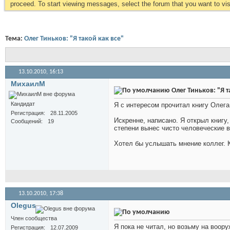
proceed. To start viewing messages, select the forum that you want to visi
Тема:
Олег Тиньков: "Я такой как все"
13.10.2010,
16:13
МихаилМ
Олег Тиньков: "Я т
Кандидат
Я с интересом прочитал книгу Олега 
Регистрация
28.11.2005
Искренне, написано. Я открыл книгу,
Сообщений
19
степени вынес чисто человеческие 
Хотел бы услышать мнение коллег. 
13.10.2010,
17:38
Olegus
Член сообщества
Я пока не читал, но возьму на воору
Регистрация
12.07.2009