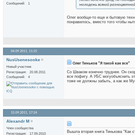
Сообщений
1
молодежь всякой разноцветной 
Олег вообще-то еще и бытовую техни
понравилось, вместо того чтобы ныт
04.09.2011,
11:25
NusUsenesooke
Олег Тиньков "Я такой как все"
Новый участник
Со Шваком конечно труднее. Он скор
Регистрация
20.08.2011
все пофигу. А УБС могуобъяснить это
Сообщений
4
тоже не должны забыть, а как же Мус
15.09.2011,
17:24
Alexandr M
Член сообщества
Вышла вторая книга Тинькова "Как с
Регистрация
17.09.2010