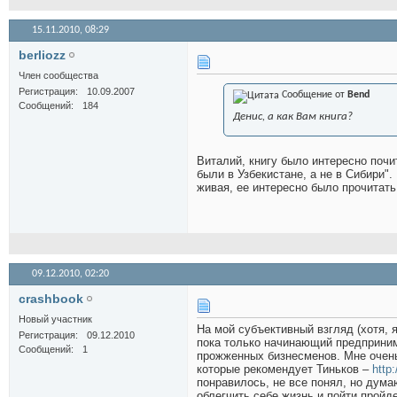
15.11.2010,
08:29
berliozz
Член сообщества
Регистрация
10.09.2007
Сообщение от
Bend
Сообщений
184
Денис, а как Вам книга?
Виталий, книгу было интересно почи
были в Узбекистане, а не в Сибири".
живая, ее интересно было прочитать
09.12.2010,
02:20
crashbook
Новый участник
На мой субъективный взгляд (хотя, 
Регистрация
09.12.2010
пока только начинающий предприним
Сообщений
1
прожженных бизнесменов. Мне очень н
которые рекомендует Тиньков –
http
понравилось, не все понял, но дума
облегчить себе жизнь и пойти пройд