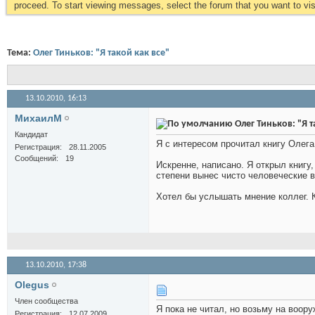
proceed. To start viewing messages, select the forum that you want to visi
Тема:
Олег Тиньков: "Я такой как все"
13.10.2010,
16:13
МихаилМ
Олег Тиньков: "Я т
Кандидат
Я с интересом прочитал книгу Олега 
Регистрация
28.11.2005
Сообщений
19
Искренне, написано. Я открыл книгу,
степени вынес чисто человеческие 
Хотел бы услышать мнение коллег. 
13.10.2010,
17:38
Olegus
Член сообщества
Я пока не читал, но возьму на воору
Регистрация
12.07.2009