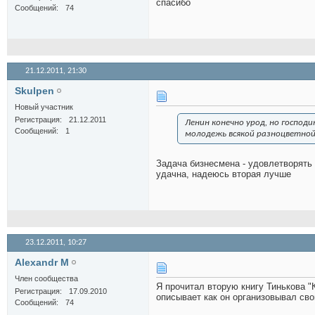
спасибо
Сообщений
74
21.12.2011,
21:30
Skulpen
Новый участник
Регистрация
21.12.2011
Ленин конечно урод, но господ
Сообщений
1
молодежь всякой разноцветной 
Задача бизнесмена - удовлетворять
удачна, надеюсь вторая лучше
23.12.2011,
10:27
Alexandr M
Член сообщества
Я прочитал вторую книгу Тинькова "К
Регистрация
17.09.2010
описывает как он организовывал св
Сообщений
74