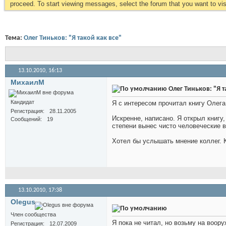
proceed. To start viewing messages, select the forum that you want to visi
Тема:
Олег Тиньков: "Я такой как все"
13.10.2010,
16:13
МихаилМ
Олег Тиньков: "Я т
Кандидат
Я с интересом прочитал книгу Олега 
Регистрация
28.11.2005
Искренне, написано. Я открыл книгу,
Сообщений
19
степени вынес чисто человеческие 
Хотел бы услышать мнение коллег. 
13.10.2010,
17:38
Olegus
Член сообщества
Я пока не читал, но возьму на воору
Регистрация
12.07.2009