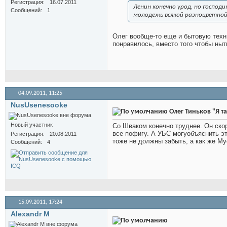
Регистрация
16.07.2011
Ленин конечно урод, но господ
Сообщений
1
молодежь всякой разноцветной 
Олег вообще-то еще и бытовую техни
понравилось, вместо того чтобы ныт
04.09.2011,
11:25
NusUsenesooke
Олег Тиньков "Я та
Новый участник
Со Шваком конечно труднее. Он скор
все пофигу. А УБС могуобъяснить это
Регистрация
20.08.2011
тоже не должны забыть, а как же Мус
Сообщений
4
15.09.2011,
17:24
Alexandr M