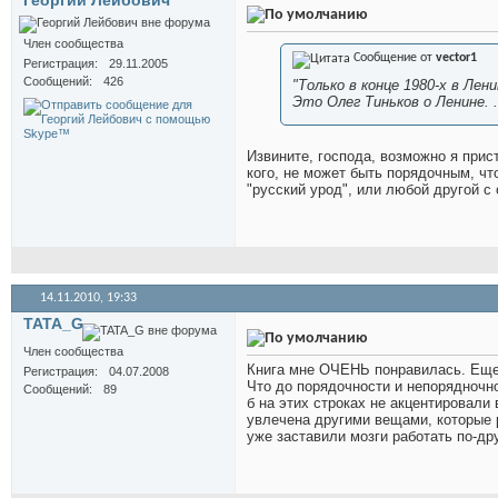
Георгий Лейбович
Член сообщества
Сообщение от
vector1
Регистрация
29.11.2005
Сообщений
426
"Только в конце 1980-х в Лени
Это Олег Тиньков о Ленине. .
Извините, господа, возможно я прис
кого, не может быть порядочным, чт
"русский урод", или любой другой с
14.11.2010,
19:33
TATA_G
Член сообщества
Книга мне ОЧЕНЬ понравилась. Еще 
Регистрация
04.07.2008
Что до порядочности и непорядночнос
Сообщений
89
б на этих строках не акцентировали 
увлечена другими вещами, которые р
уже заставили мозги работать по-др