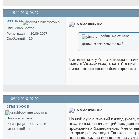
15.11.2010,
08:29
berliozz
Член сообщества
Регистрация
10.09.2007
Сообщение от
Bend
Сообщений
184
Денис, а как Вам книга?
Виталий, книгу было интересно почи
были в Узбекистане, а не в Сибири".
живая, ее интересно было прочитать
09.12.2010,
02:20
crashbook
Новый участник
На мой субъективный взгляд (хотя, 
пока только начинающий предприним
Регистрация
09.12.2010
прожженных бизнесменов. Мне очень н
Сообщений
1
которые рекомендует Тиньков –
http
понравилось, не все понял, но дума