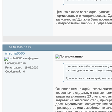
Цель то скорее всего одна - увязат
нормировать его контролировать. Од
зависимости? Должны быть посчитан
и потребляемой энергии. В управле
05.10.2010,
13:45
irischa0505
Новый участник
а из чего вырабатывается вода
Регистрация
19.08.2010
из отходов основного производ
Сообщений
6
2) в чем цель тех людей, кто х
Основная цель людей - якобы снизит
косвенных в отдельную статью прямы
затрат на аналитике 23 счета, что я
затратах на энергоносители, приобр
должны учитывать сопуствующие зат
производстве или выработке, то зач
сопуствующие затраты предполагают