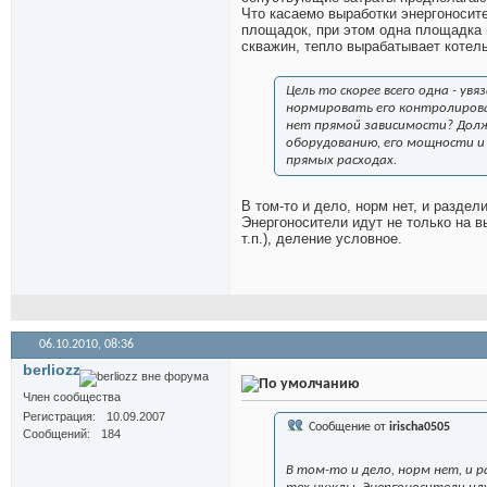
Что касаемо выработки энергоносите
площадок, при этом одна площадка н
скважин, тепло вырабатывает котел
Цель то скорее всего одна - у
нормировать его контролироват
нет прямой зависимости? Дол
оборудованию, его мощности и
прямых расходах.
В том-то и дело, норм нет, и раздел
Энергоносители идут не только на в
т.п.), деление условное.
06.10.2010,
08:36
berliozz
Член сообщества
Регистрация
10.09.2007
Сообщение от
irischa0505
Сообщений
184
В том-то и дело, норм нет, и 