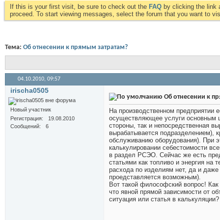
If this is your first visit, be sure to check out the
FAQ
by clicking the lin
proceed. To start viewing messages, select the forum that you want to visi
Тема:
Об отнесении к прямым затратам?
04.10.2010,
09:57
irischa0505
Об отнесении к п
Новый участник
На производственном предприятии е
осуществляющее услуги основным ц
Регистрация
19.08.2010
стороны, так и непосредственная вы
Сообщений
6
вырабатывается подразделением), кр
обслуживанию оборудования). При э
калькулировании себестоимости все
в раздел РСЭО. Сейчас же есть пре
статьями как топливо и энергия на 
расхода по изделиям нет, да и даж
проедставляется возможным).
Вот такой философский вопрос! Как 
что явной прямой зависимости от об
ситуация или статья в калькуляции?