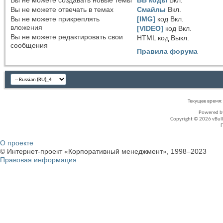
Вы
не можете
создавать новые темы
BB коды
Вкл.
Вы
не можете
отвечать в темах
Смайлы
Вкл.
Вы
не можете
прикреплять
[IMG]
код
Вкл.
вложения
[VIDEO]
код
Вкл.
Вы
не можете
редактировать свои
HTML код
Выкл.
сообщения
Правила форума
Текущее время
Powered 
Copyright © 2026 vBullet
О проекте
© Интернет-проект «Корпоративный менеджмент», 1998–2023
Правовая информация