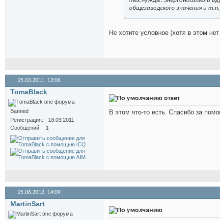
тех.нужды. Энергоносители иду
общезаводского значения и т.п.)
Не хотите условное (хотя в этом нет 
25.03.2011,
13:06
TomaBlack
ответ
Banned
В этом что-то есть. Спасибо за пом
Регистрация
18.03.2011
Сообщений
1
25.06.2012,
14:09
MartinSart