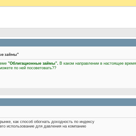
ые займы"
теме
"Облигационные займы".
В каком направлении в настоящее время
можете по ней посоветовать??
ынке, как способ обогнать доходность по индексу
 его использование для давления на компанию