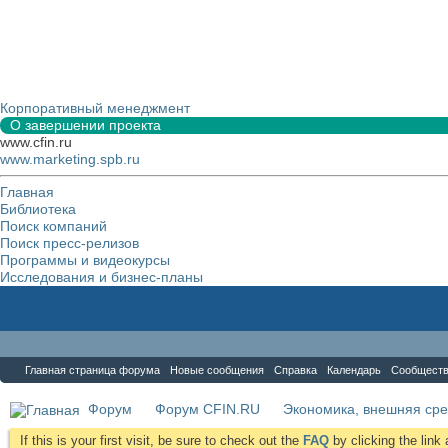
Корпоративный менеджмент
О завершении проекта
www.cfin.ru
www.marketing.spb.ru
Главная
Библиотека
Поиск компаний
Поиск пресс-релизов
Программы и видеокурсы
Исследования и бизнес-планы
Форум
Главная страница форума
Новые сообщения
Справка
Календарь
Сообщест
Форум
Форум CFIN.RU
Экономика, внешняя сре
If this is your first visit, be sure to check out the
FAQ
by clicking the lin