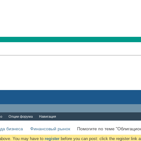
во
Опции форума
Навигация
да бизнеса
Финансовый рынок
Помогите по теме "Облигацио
k above. You may have to
register
before you can post: click the register link