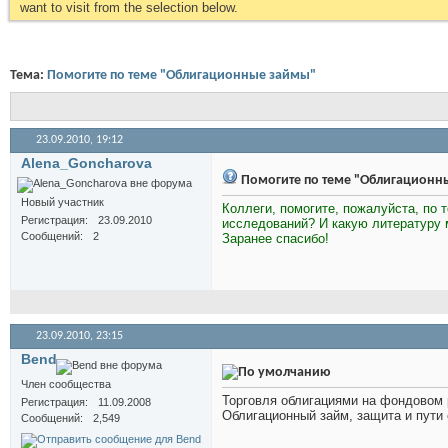
want to visit from the selection below.
Тема:
Помогите по теме "Облигационные займы"
23.09.2010,
19:12
Alena_Goncharova
Помогите по теме "Облигационн
Новый участник
Коллеги, помогите, пожалуйста, по 
Регистрация
23.09.2010
исследований? И какую литературу 
Сообщений
2
Заранее спасибо!
23.09.2010,
23:15
Bend
Член сообщества
Торговля облигациями на фондовом р
Регистрация
11.09.2008
Облигационный займ, защита и пути
Сообщений
2,549