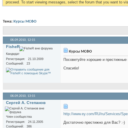
proceed. To start viewing messages, select the forum that you want to visi
Тема:
Курсы МСФО
06.09.2010,
12:15
FisheR
Курсы МСФО
Кандидат
Регистрация
21.10.2009
Посоветуйте хорошие и престижные
Сообщений
23
Спасибо!
06.09.2010,
13:15
Сергей А. Степанов
http://www.ey.com/RU/ru/Services/Sp
Член сообщества
Регистрация
24.11.2005
Достаточно престижно для Вас? :-)
Сообщений
386