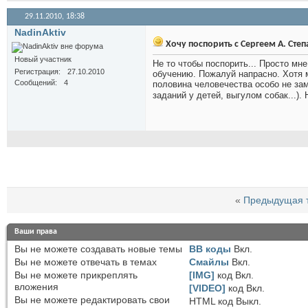
29.11.2010,
18:38
NadinAktiv
Хочу поспорить с Сергеем А. Сте
Новый участник
Не то чтобы поспорить... Просто мн
Регистрация
27.10.2010
обучению. Пожалуй напрасно. Хотя 
Сообщений
4
половина человечества особо не за
заданий у детей, выгулом собак...).
«
Предыдущая 
Ваши права
Вы
не можете
создавать новые темы
BB коды
Вкл.
Вы
не можете
отвечать в темах
Смайлы
Вкл.
Вы
не можете
прикреплять
[IMG]
код
Вкл.
вложения
[VIDEO]
код
Вкл.
Вы
не можете
редактировать свои
HTML код
Выкл.