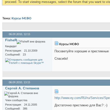
proceed. To start viewing messages, select the forum that you want to visi
Тема:
Курсы МСФО
06.09.2010,
12:15
FisheR
Курсы МСФО
Кандидат
Регистрация
21.10.2009
Посоветуйте хорошие и престижные
Сообщений
23
Спасибо!
06.09.2010,
13:15
Сергей А. Степанов
http://www.ey.com/RU/ru/Services/Sp
Член сообщества
Регистрация
24.11.2005
Достаточно престижно для Вас? :-)
Сообщений
386