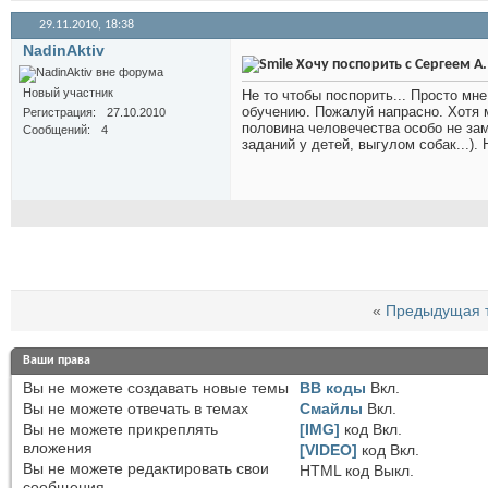
29.11.2010,
18:38
NadinAktiv
Хочу поспорить с Сергеем А
Новый участник
Не то чтобы поспорить... Просто мн
обучению. Пожалуй напрасно. Хотя 
Регистрация
27.10.2010
половина человечества особо не за
Сообщений
4
заданий у детей, выгулом собак...).
«
Предыдущая 
Ваши права
Вы
не можете
создавать новые темы
BB коды
Вкл.
Вы
не можете
отвечать в темах
Смайлы
Вкл.
Вы
не можете
прикреплять
[IMG]
код
Вкл.
вложения
[VIDEO]
код
Вкл.
Вы
не можете
редактировать свои
HTML код
Выкл.
сообщения