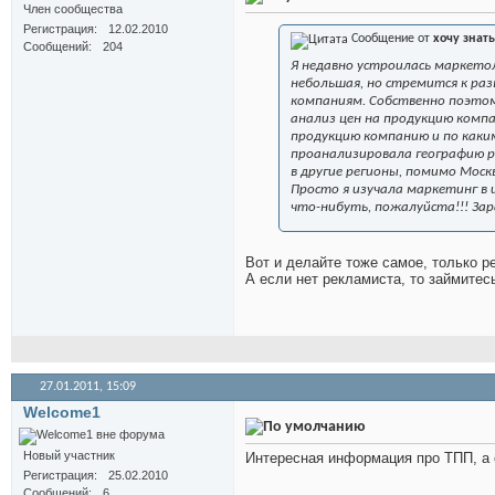
Член сообщества
Регистрация
12.02.2010
Сообщение от
хочу знать
Сообщений
204
Я недавно устроилась маркетол
небольшая, но стремится к раз
компаниям. Собственно поэтому
анализ цен на продукцию компа
продукцию компанию и по каки
проанализировала географию р
в другие регионы, помимо Моск
Просто я изучала маркетинг в
что-нибуть, пожалуйста!!! Зар
Вот и делайте тоже самое, только р
А если нет рекламиста, то займитес
27.01.2011,
15:09
Welcome1
Новый участник
Интересная информация про ТПП, а с
Регистрация
25.02.2010
Сообщений
6