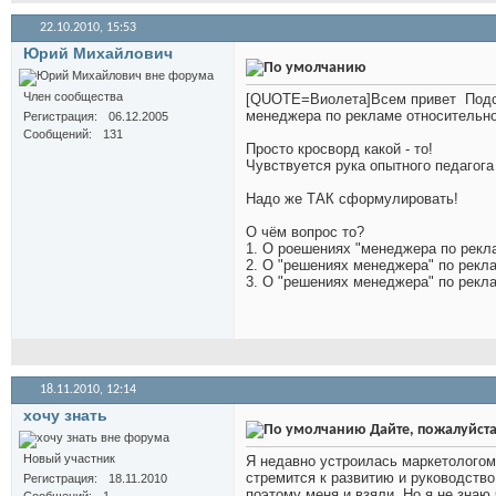
22.10.2010,
15:53
Юрий Михайлович
Член сообщества
[QUOTE=Виолета]Всем привет
Подс
менеджера по рекламе относительно
Регистрация
06.12.2005
Сообщений
131
Просто кросворд какой - то!
Чувствуется рука опытного педагога :
Надо же ТАК сформулировать!
О чём вопрос то?
1. О роешениях "менеджера по рекл
2. О "решениях менеджера" по рекл
3. О "решениях менеджера" по рекл
18.11.2010,
12:14
хочу знать
Дайте, пожалуйста
Новый участник
Я недавно устроилась маркетологом
стремится к развитию и руководств
Регистрация
18.11.2010
поэтому меня и взяли. Но я не знаю