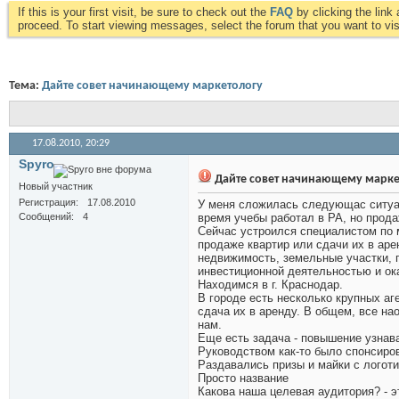
If this is your first visit, be sure to check out the
FAQ
by clicking the lin
proceed. To start viewing messages, select the forum that you want to visi
Тема:
Дайте совет начинающему маркетологу
17.08.2010,
20:29
Spyro
Дайте совет начинающему марке
Новый участник
Регистрация
17.08.2010
У меня сложилась следующас ситуац
Сообщений
4
время учебы работал в РА, но прод
Сейчас устроился специалистом по 
продаже квартир или сдачи их в арен
недвижимость, земельные участки, 
инвестиционной деятельностью и ок
Находимся в г. Краснодар.
В городе есть несколько крупных аг
сдача их в аренду. В общем, все на
нам.
Еще есть задача - повышение узна
Руководством как-то было спонсиров
Раздавались призы и майки с логот
Просто название
Какова наша целевая аудитория? - э