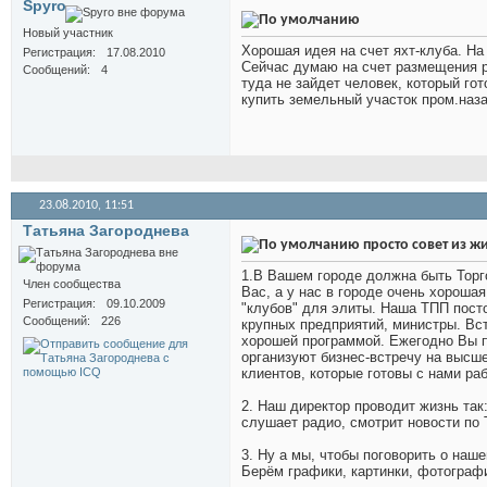
Spyro
Новый участник
Хорошая идея на счет яхт-клуба. На 
Регистрация
17.08.2010
Сейчас думаю на счет размещения р
Сообщений
4
туда не зайдет человек, который гот
купить земельный участок пром.наз
23.08.2010,
11:51
Татьяна Загороднева
просто совет из ж
1.В Вашем городе должна быть Торг
Член сообщества
Вас, а у нас в городе очень хорошая
Регистрация
09.10.2009
"клубов" для элиты. Наша ТПП посто
Сообщений
226
крупных предприятий, министры. Вст
хорошей программой. Ежегодно Вы п
организуют бизнес-встречу на высш
клиентов, которые готовы с нами ра
2. Наш директор проводит жизнь так
слушает радио, смотрит новости по
3. Ну а мы, чтобы поговорить о наш
Берём графики, картинки, фотограф