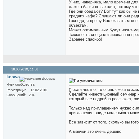
У них, наверняка, мало времени для
даже в банки не заходят, потому что 
Где они обедают? Вот тут как бы не
средних кафе? Слушают ли они ради
Господа, я прошу Вас оказать мне п
объектам.
Может оптимальным будут ивэнт-мер
Также есть специализированная прес
Заранее спасибо!
18.08.2010,
11:38
keswa
Член сообщества
)) если честно, то очень смешно за
Регистрация
12.02.2010
Сделайте инвестиционный семинар н
Сообщений
204
который все подробно расскажет, р
Только над приглашением нужно сил
приглашение ввиде маленького макет
Все зависит от того, сколько вы гот
А маечки это очень дешево