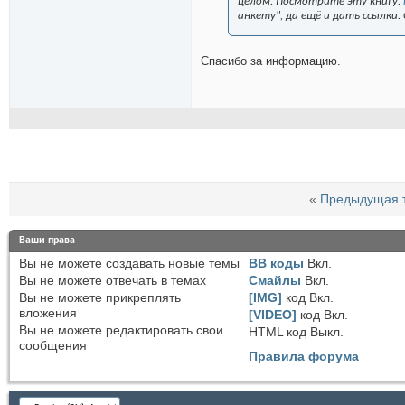
целом. Посмотрите эту книгу.
анкету", да ещё и дать ссылки. 
Спасибо за информацию.
«
Предыдущая 
Ваши права
Вы
не можете
создавать новые темы
BB коды
Вкл.
Вы
не можете
отвечать в темах
Смайлы
Вкл.
Вы
не можете
прикреплять
[IMG]
код
Вкл.
вложения
[VIDEO]
код
Вкл.
Вы
не можете
редактировать свои
HTML код
Выкл.
сообщения
Правила форума