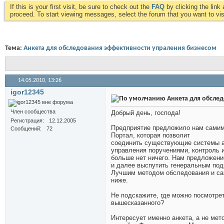
If this is your first visit, be sure to check out the
FAQ
by clicking the lin
proceed. To start viewing messages, select the forum that you want to visi
Тема:
Анкета для обследования эффективности упраления бизнесом
14.05.2010,
13:26
igor12345
Анкета для обсле
Член сообщества
Добрый день, господа!
Регистрация
12.12.2005
Предприятие предложило нам самим
Сообщений
72
Портал, которая позволит
соединить существующие системы ав
управления поручениями, контроль и
больше нет ничего. Нам предложение
и далее выспутить генеральным под
Лучшим методом обследования и сам
ниже.
Не подскажите, где можно посмотре
вышесказанного?
Интересует именно анкета, а не мет