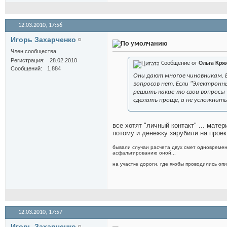
12.03.2010,
17:56
Игорь Захарченко
Член сообщества
Регистрация
28.02.2010
Сообщение от
Ольга Кря
Сообщений
1,884
Они дают многое чиновникам. Е
вопросов нет. Если "Электронн
решить какие-то свои вопросы 
сделать проще, а не усложнить
все хотят "личный контакт" ... мат
потому и денежку зарубили на проект
бывали случаи расчета двух смет одновремен
асфальтированию оной...
на участке дороги, где якобы проводились о
12.03.2010,
17:57
Игорь Захарченко