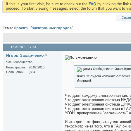
If this is your first visit, be sure to check out the
FAQ
by clicking the lin
proceed. To start viewing messages, select the forum that you want to visi
Стран
Тема:
Проекты "электронных городов"
12.03.2010,
17:33
Игорь Захарченко
Член сообщества
Регистрация
28.02.2010
Сообщение от
Ольга Кря
Сообщений
1,884
пока не будет четкого ответа
феерией.
Что дает каждому электронная сист
Что дает электронная система ИНД
Что дает электронная система ДРФО
Что дает электронная система в ГА
УГОН, проверяющей "легальность" 
И что дает тот факт, что уплативш
техосмотр из-за того, что в ГАИ он 
среди вторых экземпляров банковски