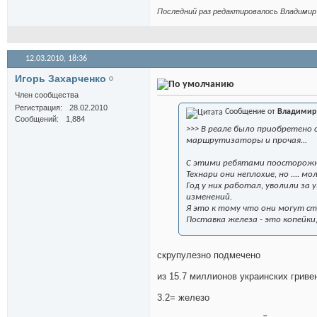
Последний раз редактировалось Владимир 
12.03.2010,
18:36
Игорь Захарченко
Член сообщества
Регистрация
28.02.2010
Сообщение от
Владимир
Сообщений
1,884
>>> В реале было приобретено 
маршрутизаторы и прочая...
С этими ребятами поосторож
Технари они неплохие, но .... мо
Год у них работал, уволили за
изменений.
Я это к тому что они могут стр
Поставка железа - это копейки,
скрупулезно подмечено
из 15.7 миллионов украинских гривен
3.2= железо