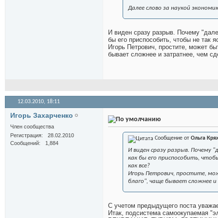
Далее слово за наукой экономи
И виден сразу разрыв. Почему "дале
бы его приспособить, чтобы не так я
Игорь Петрович, простите, может быт
бывает сложнее и затратнее, чем сде
12.03.2010,
18:11
Игорь Захарченко
Член сообщества
Регистрация
28.02.2010
Сообщение от
Ольга Кря
Сообщений
1,884
И виден сразу разрыв. Почему "
как бы его приспособить, чтобы
как все?
Игорь Петрович, простите, мож
благо", чаще бывает сложнее и 
С учетом предыдущего поста уважа
Итак, подсистема самоокупаемая "э