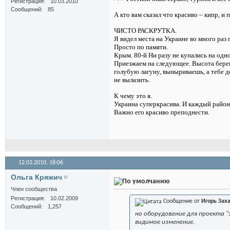
Регистрация
10.03.2010
Сообщений
85
А кто вам сказал что красиво – кипр, и 
ЧИСТО РАСКРУТКА.
Я видел места на Украине во много раз
Просто по памяти.
Крым. 80-й Ни разу не купались на одно
Приезжаем на следующее. Высота берега
голубую лагуну, выныриваешь, а тебе д
не вылазить.
К чему это я.
Украина суперкрасива. И каждый район 
Важно его красиво преподнести.
12.03.2010,
18:06
Ольга Кряжич
Член сообщества
Регистрация
10.02.2009
Сообщение от
Игорь Зах
Сообщений
1,257
но оборудование для проекта 
видимое изменение.