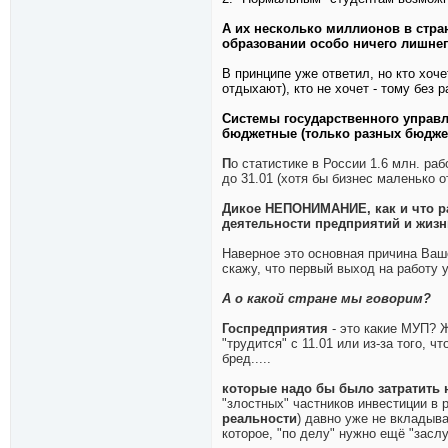
А их несколько миллионов в стран
образовании особо ничего лишнего
В принципе уже ответил, но кто хоч
отдыхают), кто не хочет - тому без 
Системы государственного управле
бюджетные (только разных бюдже
П
о статистике в России 1.6 млн. ра
до 31.01 (хотя бы бизнес маленько о
Дикое НЕПОНИМАНИЕ, как и что р
деятельности предприятий и жизн
Наверное это основная причина Вашей
скажу, что первый выход на работу у
А о какой стране мы говорим?
Госпредприятия
- это какие МУП?
"трудится" с 11.01 или из-за того, 
бред.....
которые надо бы было затратить 
"злостных" частников инвестиции в
реальности
) давно уже не вкладыв
которое, "по делу" нужно ещё "засл