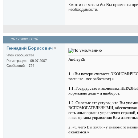
Кстати не могли бы Вы примести пр
необходимости.
26.12.2009,
00:26
Геннадий Борисович
Член сообщества
AndreyZh
Регистрация
09.07.2007
Сообщений
724
1. «Вы потери считаете ЭКОНОМИЧЕСК
военные - все работают).»
1.1.
Государство и экономика НЕРАЗРЫ
нормально дела – и наоборот.
1.2.
Силовые структуры, что Вы упомяну
ВСПОМОГАТЕЛЬНЫМИ, обеспечивая сохра
есть иные органы управления страной, 
иные органы управления Вам известные
2.
«С чего Вы взяли - у знакомого назна
окажемся
.»