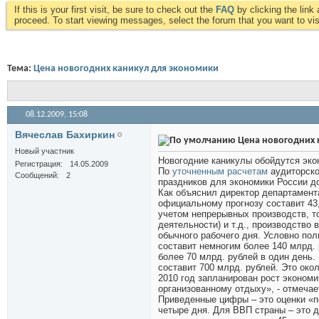
If this is your first visit, be sure to check out the
FAQ
by clicking the lin
proceed. To start viewing messages, select the forum that you want to visi
Тема:
Цена новогодних каникул для экономики
08.12.2009,
15:08
Вячеслав Бахиркин
Цена новогодних 
Новый участник
Новогодние каникулы обойдутся эко
Регистрация
14.05.2009
По
уточненным расчетам
аудиторско
Сообщений
2
праздников для экономики России до
Как объяснил директор департамент
официальному прогнозу составит 43,2
учетом непрерывных производств, т
деятельности) и т.д., производство
обычного рабочего дня. Условно полн
составит немногим более 140 млрд.
более 70 млрд. рублей в один день.
составит 700 млрд. рублей. Это око
2010 год запланирован рост экономи
организованному отдыху», - отмечае
Приведенные цифры – это оценки «п
четыре дня. Для ВВП страны – это 