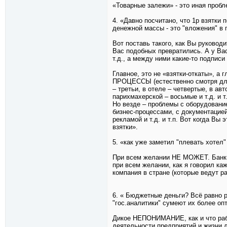
«Товарные залежи» - это иная пробл
4. «Давно посчитано, что 1р взятк
денежной массы - это "вложения" в 
Вот поставь такого, как Вы руковод
Вас подобных превратились. А у Вас 
т.д., а между ними какие-то подписи 
Главное, это не «взятки-откаты
ПРОЦЕССЫ (естественно смотря для к
– третьи, в отеле – четвертые, в ав
парихмахерской – восьмые и т.д. и т.
Но везде – проблемы с оборудование
бизнес-процессами, с документацией
рекламой и т.д. и т.п. Вот когда Вы
взятки».
5. «как уже заметил "плевать хотел"
При всем желании НЕ МОЖЕТ. Банки 
при всем желании, как я говорил ка
компания в стране (которые ведут р
6. « Бюджетные деньги? Всё равно 
"гос.аналитики" сумеют их более о
Дикое НЕПОНИМАНИЕ, как и что раб
деятельности предприятий и жизни 