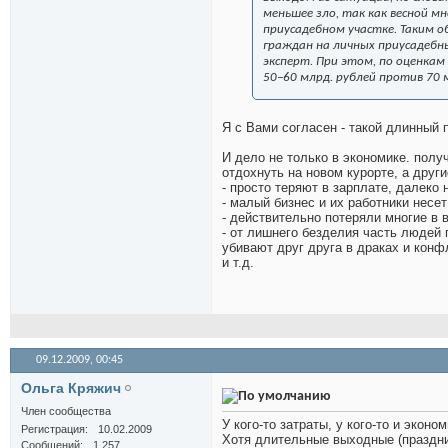
меньшее зло, так как весной м
приусадебном участке. Таким о
граждан на личных приусадебны
эксперт. При этом, по оценка
50−60 млрд. рублей против 70 
Я с Вами согласен - такой длинный 
И дело не только в экономике. пол
отдохнуть на новом курорте, а друг
- просто теряют в зарплате, далеко 
- малый бизнес и их работники несе
- действительно потеряли многие в 
- от лишнего безделия часть людей
убивают друг друга в драках и конф
и т.д.
09.12.2009,
00:45
Ольга Кряжич
Член сообщества
У кого-то затраты, у кого-то и эконо
Регистрация
10.02.2009
Хотя длительные выходные (празднич
Сообщений
1,257