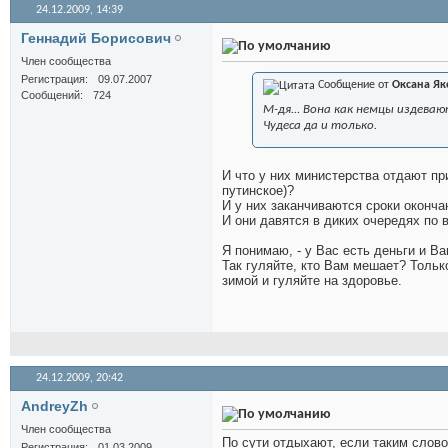
24.12.2009,
14:39
Геннадий Борисович
Член сообщества
Регистрация
09.07.2007
Сообщение от
Оксана Як
Сообщений
724
М-дя... Вона как немцы издеваю
Чудеса да и только.
И что у них министерства отдают при
путинское)?
И у них заканчиваются сроки оконча
И они давятся в диких очередях по в
Я понимаю, - у Вас есть деньги и Ва
Так гуляйте, кто Вам мешает? Толь
зимой и гуляйте на здоровье.
24.12.2009,
20:42
AndreyZh
Член сообщества
По сути отдыхают, если таким слово
Регистрация
01.03.2009