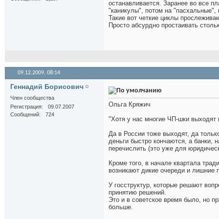
останавливается. Заранее во все п
"каникулы", потом на "пасхальные", 
Такие вот четкие циклы прослеживаю
Просто абсурдно простаивать стольк
09.12.2009,
08:14
Геннадий Борисович
Член сообщества
Ольга Кряжич
Регистрация
09.07.2007
Сообщений
724
"Хотя у нас многие ЧП-шки выходят 
Да в России тоже выходят, да тольк
деньги быстро кончаются, а банки, н
перечислить (это уже для юридическ
Кроме того, в начале квартала тради
возникают дикие очереди и лишние п
У госструктур, которые решают воп
принятию решений.
Это и в советское время было, но п
больше.