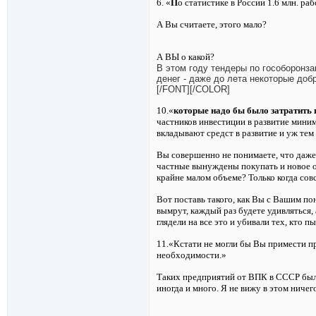
6.
«
П
о статистике в России 1.6 млн. р
А Вы считаете, этого мало?
А ВЫ о какой?
В этом году тендеры по гособоронза
денег - даже до лета некоторые доб
[/FONT][/COLOR]
10.
«
которые надо бы было затратить 
частников инвестиции в развитие мини
вкладывают средст в развитие и уж тем
Вы совершенно не понимаете, что даже
частные вынуждены покупать и новое о
крайне малом объеме? Только когда сов
Вот поставь такого, как Вы с Вашим пон
вымрут, каждый раз будете удивляться, 
глядели на все это и убивали тех, кто п
11.
«Кстати не могли бы Вы примести 
необходимости.»
Таких предприятий от ВПК в СССР были
иногда и много. Я не вижу в этом ниче