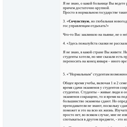
Я не знаю, о какой больнице Вы ведете 
причем достаточно крупной.
Просто в нормальном государстве таких
3.
«
Сочувствую
, но глобальная нового
гос.управленцам отдыхать!»
Что-то Вас заклинило на пьянке, не о не
4.
«Здесь пожалуйста сказки не рассказ
Я не знаю, в какой стране Вы живете. Не
студенты хотели, но мне сказали есть 
переносить на конец января – иного вре
5.
«"Нормальным" студентам возможност
Общее время учебы, включая 1 и 2 семе
время сдачи экзаменов у студентов сокр
студентах. Студенты – живые люди и он
экзаменов сокращено, то и время на по
большинство экзамены сдают. Но опреде
преподаватели не знают, поскольку сда
поможет и это на всю их жизнь. Изучать
просто нет, во всяком случае, мне не и
спотыкаться в другом предмете, - это и