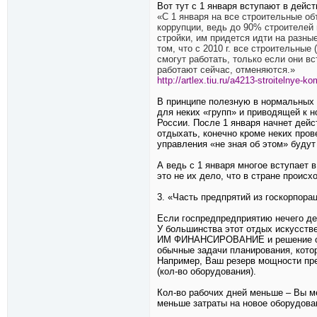
Вот тут с 1 января вступают в дейс
«С 1 января на все строительные о
коррупции, ведь до 90% строителей
стройки, им придется идти на разн
том, что с 2010 г. все строительные
смогут работать, только если они в
работают сейчас, отменяются.»
http://artlex.tiu.ru/a4213-stroitelnye-k
В принципе полезную в нормальных 
для неких «групп» и приводящей к
России. После 1 января начнет дейс
отдыхать, конечно кроме неких пров
управления «не зная об этом» будут
А ведь с 1 января многое вступает
это не их дело, что в стране происхо
3. «Часть предпрятий из госкорпора
Если госпредпредприятию нечего дел
У большинства этот отдых искусств
ИМ ФИНАНСИРОВАНИЕ и решение орган
обычные задачи планирования, кото
Например, Ваш резерв мощности пре
(кол-во оборудования).
Кол-во рабочих дней меньше – Вы м
меньше затраты на новое оборудова