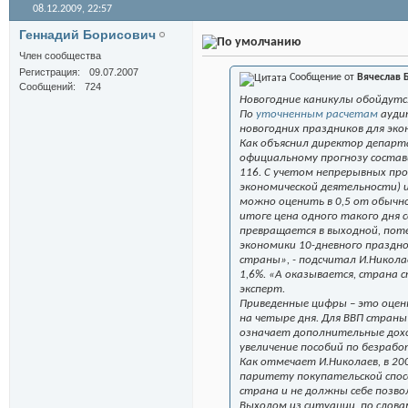
08.12.2009,
22:57
Геннадий Борисович
Член сообщества
Регистрация
09.07.2007
Сообщение от
Вячеслав 
Сообщений
724
Новогодние каникулы обойдутся
По
уточненным расчетам
ауди
новогодних праздников для эко
Как объяснил директор департа
официальному прогнозу составит
116. С учетом непрерывных про
экономической деятельности) и
можно оценить в 0,5 от обычно
итоге цена одного такого дня 
превращается в выходной, поте
экономики 10-дневного праздно
страны», - подсчитал И.Никола
1,6%. «А оказывается, страна
эксперт.
Приведенные цифры – это оцен
на четыре дня. Для ВВП стран
означает дополнительные доходы
увеличение пособий по безработ
Как отмечает И.Николаев, в 200
паритету покупательской спосо
страна и не должны себе позв
Выходом из ситуации, по слова