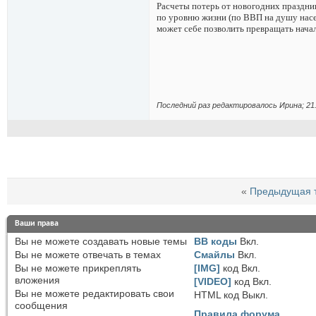
Расчеты потерь от новогодних праздни
по уровню жизни (по ВВП на душу насе
может себе позволить превращать нача
Последний раз редактировалось Иринa; 21
«
Предыдущая 
Ваши права
Вы
не можете
создавать новые темы
BB коды
Вкл.
Вы
не можете
отвечать в темах
Смайлы
Вкл.
Вы
не можете
прикреплять
[IMG]
код
Вкл.
вложения
[VIDEO]
код
Вкл.
Вы
не можете
редактировать свои
HTML код
Выкл.
сообщения
Правила форума