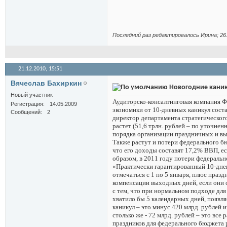
Последний раз редактировалось Иринa; 26
21.12.2010,
15:51
Вячеслав Бахиркин
Новогодние каник
Новый участник
Аудиторско-консалтинговая компания Ф
Регистрация
14.05.2009
экономики от 10-дневных каникул состав
Сообщений
2
директор департамента стратегическог
растет (51,6 трлн. рублей – по уточне
порядка организации праздничных и вы
Также растут и потери федерального б
что его доходы составят 17,2% ВВП, е
образом, в 2011 году потери федеральн
«Практически гарантированный 10-днев
отмечаться с 1 по 5 января, плюс пра
компенсации выходных дней, если они с
с тем, что при нормальном подходе дл
хватило бы 5 календарных дней, появля
каникул – это минус 420 млрд. рублей 
столько же - 72 млрд. рублей – это все
праздников для федерального бюджета 