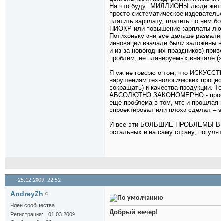
На что будут МИЛЛИОНЫ люди жить и
просто систематическое издеватель
платить зарплату, платить по ним б
НИОКР или повышение зарплаты лю
Потихоньку они все дальше развалив
инновации вначале были заложены в 
и из-за новогодних праздников) при
проблем, не планируемых вначале (эт
Я уж не говорю о том, что ИСКУС
нарушениям технологических процес
сокращать) и качества продукции. Т
АБСОЛЮТНО ЗАКОНОМЕРНО - просто э
еще проблема в том, что и прошлая 
спроектировал или плохо сделал – э
И все эти БОЛЬШИЕ ПРОБЛЕМЫ В СТР
остальных и на саму страну, погуля
25.12.2009,
22:52
AndreyZh
Член сообщества
Добрый вечер!
Регистрация
01.03.2009