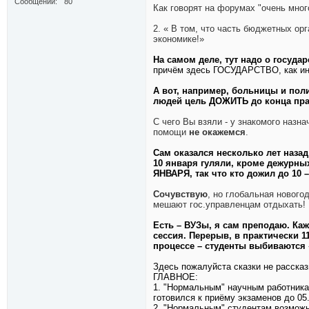
Сообщений
80
Как говорят на форумах "очень много
2. « В том, что часть бюджетных орг
экономике!»
На самом деле, тут надо о государ
причём здесь ГОСУДАРСТВО, как инс
А вот, например, больницы и поли
людей цель ДОЖИТЬ до конца пра
С чего Вы взяли - у знакомого назна
помощи
не окажемся
.
Сам оказался несколько лет наза
10 января гуляли, кроме дежурных
ЯНВАРЯ, так что кто дожил до 10 
Сочувствую
, но глобальная нового
мешают гос.управленцам отдыхать!
Есть – ВУЗы, я сам преподаю. Каж
сессия. Перерыв, в практически 1
процессе – студенты выбиваются 
Здесь пожалуйста сказки не рассказ
ГЛАВНОЕ:
1. "Нормальным" научным работникам
готовился к приёму экзаменов до 05.
2. "Нормальным" студентам возможн