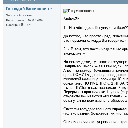
25.12.2009,
22:09
Геннадий Борисович
Член сообщества
AndreyZh
Регистрация
09.07.2007
Сообщений
724
1. "И в чём здесь Вы увидели бред?
Да потому что просто бред, практич
это нормально, когда Вы говорите, 
2. « В том, что часть бюджетных орг
экономике!»
На самом деле, тут надо о государс
Например, школы – там каникулы, п
А вот, например, больницы и поликл
цель ДОЖИТЬ до конца праздников. 
городской больнице, врачи до 10 ян
сократили, НО ИМЕННО С 1 ЯНВАРЯ, 
Есть – ВУЗы, я сам преподаю. Кажды
Перерыв, в практически 11 дней (ещ
студенты выбиваются «из колеи». А
останутся на всю жизнь, в образова
Системы государственного управлен
(только разных бюджетов) их милли
Они обеспечивают управление стран