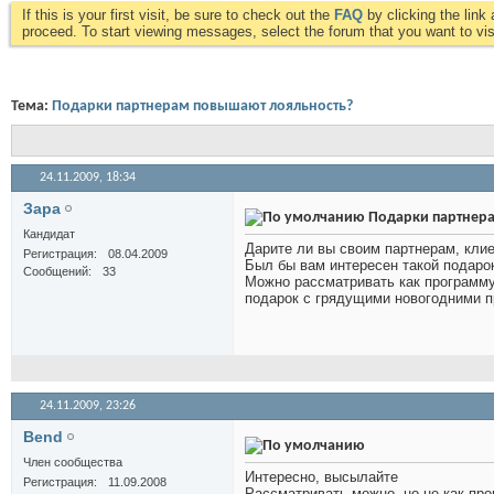
If this is your first visit, be sure to check out the
FAQ
by clicking the lin
proceed. To start viewing messages, select the forum that you want to visi
Тема:
Подарки партнерам повышают лояльность?
24.11.2009,
18:34
Зара
Подарки партнера
Кандидат
Дарите ли вы своим партнерам, кли
Регистрация
08.04.2009
Был бы вам интересен такой подар
Сообщений
33
Можно рассматривать как программу 
подарок с грядущими новогодними 
24.11.2009,
23:26
Bend
Член сообщества
Интересно, высылайте
Регистрация
11.09.2008
Рассматривать можно, но не как пр