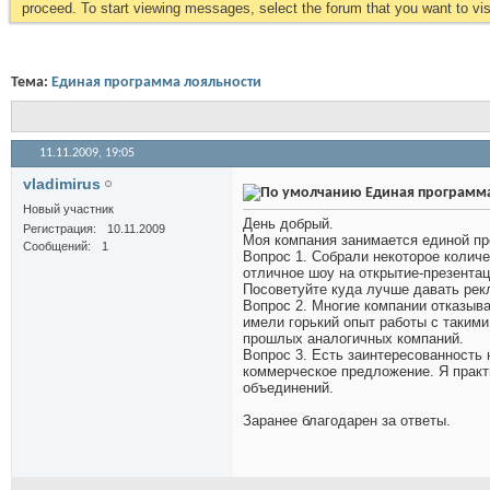
proceed. To start viewing messages, select the forum that you want to visi
Тема:
Единая программа лояльности
11.11.2009,
19:05
vladimirus
Единая программа
Новый участник
День добрый.
Регистрация
10.11.2009
Моя компания занимается единой пр
Сообщений
1
Вопрос 1. Собрали некоторое количе
отличное шоу на открытие-презентац
Посоветуйте куда лучше давать рек
Вопрос 2. Многие компании отказыва
имели горький опыт работы с таким
прошлых аналогичных компаний.
Вопрос 3. Есть заинтересованность 
коммерческое предложение. Я практи
объединений.
Заранее благодарен за ответы.