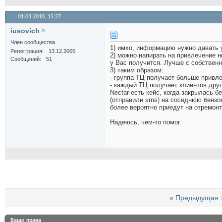
01.03.2010,
15:27
iusovich
Член сообщества
1) имхо, информацию нужно давать у 
Регистрация
13.12.2005
2) можно напирать на привлечение но
Сообщений
51
у Вас получится. Лучше с собствен
3) таким образом:
- группа ТЦ получает больше привлек
- каждый ТЦ получает клиентов друго
Nectar есть кейс, когда закрылась 
(отправили sms) на соседнюю бензок
более вероятно приедут на отремон
Надеюсь, чем-то помог.
«
Предыдущая 
Ваши права