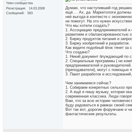
Член сообщества
Думаю, что наступивший год решающ
Регистрация
14.03.2008
ещё…. Ах, да. Маркетологи должны б
Сообщений
583
неё выгода в контексте с экономиче
не помогут. На это нужен искусствен
Что мы хотели создать?
1. Ассоциацию предпринимателей и 
развитием и сбалансированностью э
2. Биржу продуктов питания и запро
3. Биржу изобретений и разработок.
Как видите подобный блок тянет за с
Что создано?
1. Некий документ блуждающий по с
2. Специальные программы ( не ком
предпринимателей и руководителей.
(преподаватели), могут с помощью п
3. Пакет разработок и исследований
Чем занимаемся сейчас?
1. Собираем конкретных сельхоз пр
2. А ещё я пишу музыку, которая о
современная классика. Люди говорят
Вам, что за всю историю человечеств
буду радоваться в рамках своей сем
Вот так вот, дорогие форумчане и ч
фантастические результаты.