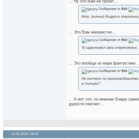
... Ну это Вам не грозит...
Сообщение от
Bsir
Кто, полный бодрого терпенья,
... Это Вам неизвестно...
Сообщение от
Bsir
То сдерживал свои стремленья, 
... Это вообще из мира фантастики...
Сообщение от
Bsir
Но кончено ль противоборство?
в глупцах?
... А вот это, по мнению Бзира само
дурости хватает...
11.06.2014,
16:49