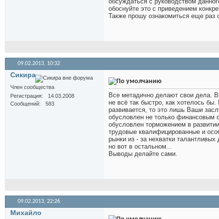
обсуждаться с руководством данног
обоснуйте это с приведением конкре
Также прошу ознакомиться еще раз с
09.02.2013,
10:32
Сикира
Член сообщества
Все метадично делают свои дела. Вр
Регистрация
14.03.2008
не всё так быстро, как хотелось бы.
Сообщений
583
развивается, то это лишь Ваши засл
обусловлен не только финансовым 
обусловлен торможением в развитии
трудовые квалифицированные и осо
рынки из - за нехватки талантливых
но вот в остальном...
Выводы делайте сами.
09.02.2013,
22:26
Михайло