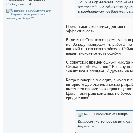
Да ну, а нормальная - это как
Сообщений
64
экономной....Во всём мире, при
и изобретения пробивать не на
Нормальная экономика для меня – э
эффективности.
Если бы в Советское время была нор
мы Западу проиграем, я, работая на
нагоняй от псковского обкома. Сейча
нашей экономике есть ошибки.
С советских времен ошибки никуда н
Смысл-то обкома в чем? Раз спущено 
значит все в порядке. И думать не 
Когда я говорил о людях, я имел в 
интернете две экономические разраб
вместе со своими, как единое целое
Цель – выигрыш команды, не более т
среди своих"
Сообщение от
Сикира
Вопросом на вопрос отвечают, 
Карабаса...