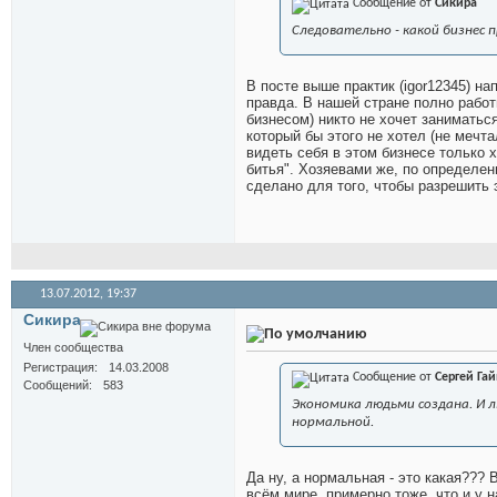
Сообщение от
Сикира
Следовательно - какой бизнес 
В посте выше практик (igor12345) на
правда. В нашей стране полно работ
бизнесом) никто не хочет заниматься
который бы этого не хотел (не мечта
видеть себя в этом бизнесе только 
битья". Хозяевами же, по определен
сделано для того, чтобы разрешить
13.07.2012,
19:37
Сикира
Член сообщества
Регистрация
14.03.2008
Сообщение от
Сергей Га
Сообщений
583
Экономика людьми создана. И 
нормальной.
Да ну, а нормальная - это какая???
всём мире, примерно тоже, что и у н