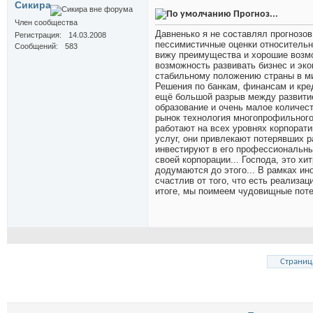
Сикира
Прогноз...
Член сообщества
Давненько я не составлял прогнозов.
Регистрация
14.03.2008
пессимистичные оценки относительно
Сообщений
583
вижу преимущества и хорошие возмо
возможность развивать бизнес и эко
стабильному положению страны в мир
Решения по банкам, финансам и кред
ещё большой разрыв между развитие
образование и очень малое количес
рынок технология многопрофильного 
работают на всех уровнях корпорат
услуг, они привлекают потерявших 
инвестируют в его профессиональны
своей корпорации... Господа, это хи
додумаются до этого... В рамках ин
счастлив от того, что есть реализац
итоге, мы поимеем чудовищные потери
Страница