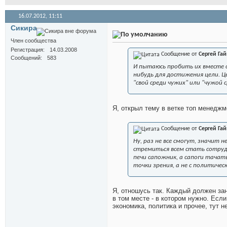
16.07.2012,
11:11
Сикира
Член сообщества
Регистрация
14.03.2008
Сообщение от
Сергей Га
Сообщений
583
И пытаюсь пробить их вместе со
нибудь для достижения цели. Ц
"свой среди чужих" или "чужой с
Я, открыл тему в ветке топ менеджм
Сообщение от
Сергей Га
Ну, раз не все смогут, значит н
стремиться всем стать сотрудн
печи сапожник, а сапоги тачат
точки зрения, а не с политичес
Я, отношусь так. Каждый должен зан
в том месте - в котором нужно. Есл
экономика, политика и прочее, тут н