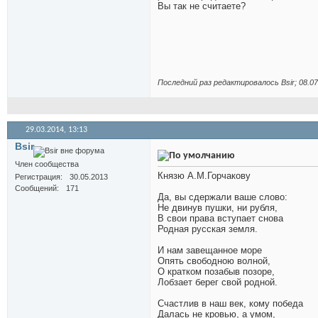
Вы так не считаете?
Последний раз редактировалось Bsir; 08.0
29.03.2014,
13:13
Bsir
Член сообщества
Князю А.М.Горчакову
Регистрация
30.05.2013
Сообщений
171
Да, вы сдержали ваше слово:
Не двинув пушки, ни рубля,
В свои права вступает снова
Родная русская земля.
И нам завещанное море
Опять свободною волной,
О кратком позабыв позоре,
Лобзает берег свой родной.
Счастлив в наш век, кому победа
Далась не кровью, а умом,