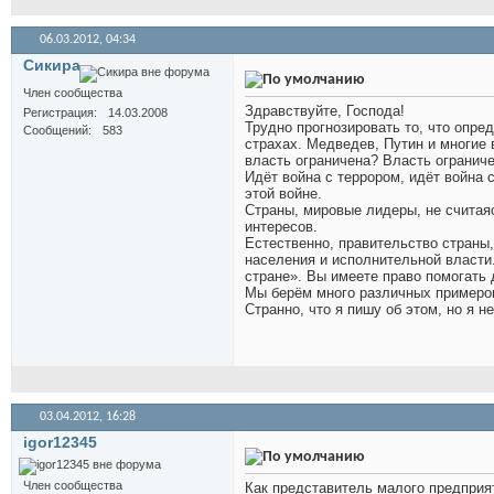
06.03.2012,
04:34
Сикира
Член сообщества
Здравствуйте, Господа!
Регистрация
14.03.2008
Трудно прогнозировать то, что опр
Сообщений
583
страхах. Медведев, Путин и многие 
власть ограничена? Власть огранич
Идёт война с террором, идёт война 
этой войне.
Страны, мировые лидеры, не считая
интересов.
Естественно, правительство страны
населения и исполнительной власти.
стране». Вы имеете право помогать 
Мы берём много различных примеров 
Странно, что я пишу об этом, но я н
03.04.2012,
16:28
igor12345
Член сообщества
Как представитель малого предприяти