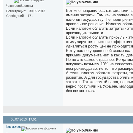
Член сообщества
Вот мне понравилось как сделали на
Регистрация
30.05.2013
именно затраты. Там как на западе 
Сообщений
171
налогов государству. Не предприятие
правильное решение. Налогом облага
Если налогом облагать затраты - э
производительности.
Если налогом облагать прибыль - эт
стимулируется снижение эффективно
удивляться росту цен не приходится
Вот у нас по упрощенной схеме нало
прибыли документа нет, а как ты до
Но не это самое страшное. Когда 
покушать возьмем 10% на себестоим
воспроизводство, не то, что расши
А если налогом облагать затраты, 
развитие. А для государства опять ж
затраты. Тот же самый налог, но пр
верно поступили на Украине, молодц
без всякого газа.
08.07.2013,
17:01
boozoo