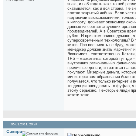
Сообщений
583
знаю, и наблюдать как это всё реал
скатывается, как и вся страна. Не з
плотно закрытый чайник. Если честн
над моими высказываниями, только ж
к импорту, добивает экономику окон
данные из соответствующих органов
производителей. А в Советское время
рубеж. И при этом наивно думают, ч
суперсовременным технологиям? В т
китов. Про все писать не буду, може
менеджер должен знать маркетинг и 
Экономист - соответственно. Кстати
TPS – маркетинга, который тут где –
внутренних региональных финансовых
приличные деньги, и тратятся на по
покупают. Мизерные деньги, которые
министерством образования было от
получается, что только интернет и 
тенденции впендюрить то фуфло, чт
этому серьёзно. Некоторые люди при
кстати тоже.
06.01.2011,
20:24
Сикира