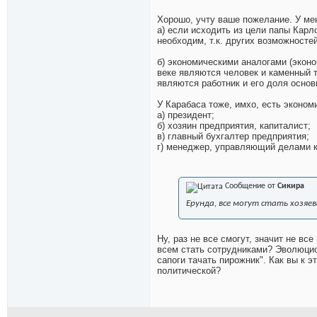
Хорошо, учту ваше пожелание. У ме
а) если исходить из цели папы Карл
необходим, т.к. других возможностей
б) экономическими аналогами (эконо
веке являются человек и каменный 
являются работник и его доля основ
У Карабаса тоже, имхо, есть эконом
а) президент;
б) хозяин предприятия, капиталист;
в) главный бухгалтер предприятия;
г) менеджер, управляющий делами к
Сообщение от
Сикира
Ерунда, все могут стать хозяев
Ну, раз не все смогут, значит не все
всем стать сотрудниками? Эволюцион
сапоги тачать пирожник". Как вы к э
политической?