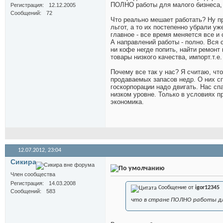
ПОЛНО работы для малого бизнеса, 
Регистрация
12.12.2005
Сообщений
72
Что реально мешает работать? Ну п
льгот, а то их постепенно убрали 
главное - все время меняется все и
А направлений работы - полно. Вся 
ни кофе негде попить, найти ремонт 
товары низкого качества, импорт.т.е
Почему все так у нас? Я считаю, чт
продаваемых запасов недр. О них сп
госкорпорации надо двигать. Нас сп
низком уровне. Только в условиях 
экономика.
12.07.2012,
23:04
Сикира
Член сообщества
Регистрация
14.03.2008
Сообщение от
igor12345
Сообщений
583
что в стране ПОЛНО работы для