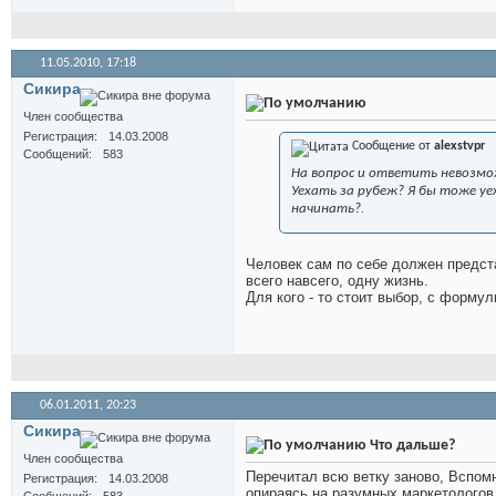
11.05.2010,
17:18
Сикира
Член сообщества
Регистрация
14.03.2008
Сообщение от
alexstvpr
Сообщений
583
На вопрос и ответить невозмо
Уехать за рубеж? Я бы тоже уех
начинать?
.
Человек сам по себе должен предста
всего навсего, одну жизнь.
Для кого - то стоит выбор, с формули
06.01.2011,
20:23
Сикира
Что дальше?
Член сообщества
Перечитал всю ветку заново, Вспомн
Регистрация
14.03.2008
опираясь на разумных маркетологов 