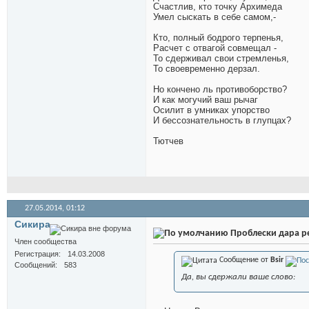
Счастлив, кто точку Архимеда
Умел сыскать в себе самом,-
Кто, полный бодрого терпенья,
Расчет с отвагой совмещал -
То сдерживал свои стремленья,
То своевременно дерзал.
Но кончено ль противоборство?
И как могучий ваш рычаг
Осилит в умниках упорство
И бессознательность в глупцах?
Тютчев
27.05.2014,
01:12
Сикира
Проблески дара ре
Член сообщества
Регистрация
14.03.2008
Сообщение от
Bsir
Сообщений
583
Да, вы сдержали ваше слово: