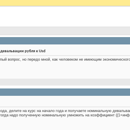
девальвации рубля к Usd
пый вопрос, но передо мной, как человеком не имеющим экономического 
года, делите на курс на начало года и получаете номинальную девальвац
тогда надо полученную номинальную умножить на коэффициент ((1+инфл