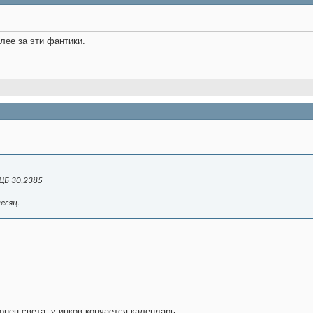
лее за эти фантики.
ЦБ 30,2385
есяц.
конец света, у инков кончается календарь