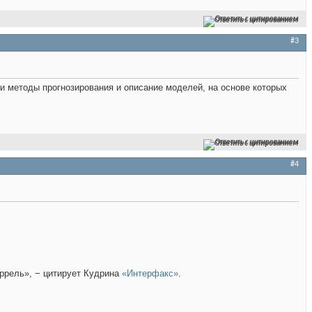
Ответить с цитированием
#3
и методы прогнозирования и описание моделей, на основе которых
Ответить с цитированием
#4
аррель», − цитирует Кудрина
«Интерфакс»
.