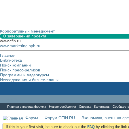
Корпоративный менеджмент
О завершении проекта
www.cfin.ru
www.marketing.spb.ru
Главная
Библиотека
Поиск компаний
Поиск пресс-релизов
Программы и видеокурсы
Исследования и бизнес-планы
Форум
Главная страница форума
Новые сообщения
Справка
Календарь
Сообщест
Форум
Форум CFIN.RU
Экономика, внешняя сре
If this is your first visit, be sure to check out the
FAQ
by clicking the lin