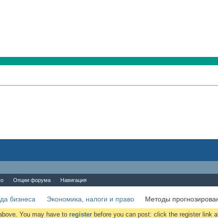
во
Опции форума
Навигация
да бизнеса
Экономика, налоги и право
Методы прогнозирован
k above. You may have to
register
before you can post: click the register link