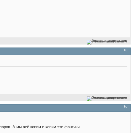
Ответить с цитированием
#8
Ответить с цитированием
#9
аров. А мы всё копим и копим эти фантики.