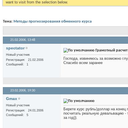
want to visit from the selection below.
Тема:
Методы прогнозирования обменного курса
21.02.2006,
13:48
spectator
Грамотный расчет 
Новый участник
Господа, извиняюсь за возможно глу
Регистрация
21.02.2006
Спасибо всем заранее
Сообщений
1
23.02.2006,
19:30
Gmax
Новый участник
Берете курс рубль/доллар на конец 
Регистрация
24.01.2006
посчитать реальную девальвацию - 
Сообщений
5
за год)).