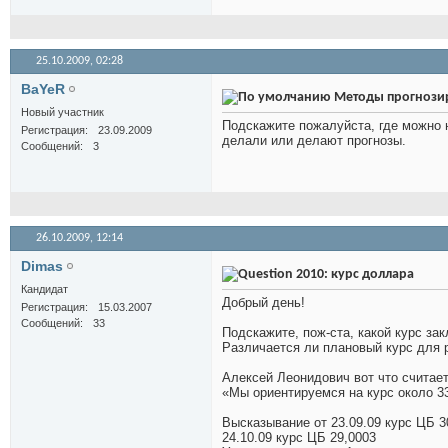
25.10.2009,
02:28
BaYeR
Методы прогнозир
Новый участник
Подскажите пожалуйста, где можно 
Регистрация
23.09.2009
делали или делают прогнозы.
Сообщений
3
26.10.2009,
12:14
Dimas
2010: курс доллара
Кандидат
Добрый день!
Регистрация
15.03.2007
Сообщений
33
Подскажите, пож-ста, какой курс за
Различается ли плановый курс для 
Алексей Леонидович вот что считает
«Мы ориентируемся на курс около 33
Высказывание от 23.09.09 курс ЦБ 3
24.10.09 курс ЦБ 29,0003