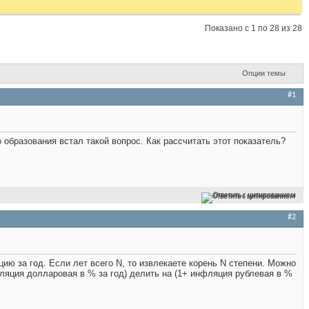
Показано с 1 по 28 из 28
Опции темы
#1
образования встал такой вопрос. Как рассчитать этот показатель?
Ответить с цитированием
#2
ию за год. Если лет всего N, то извлекаете корень N степени. Можно
яция долларовая в % за год) делить на (1+ инфляция рублевая в %