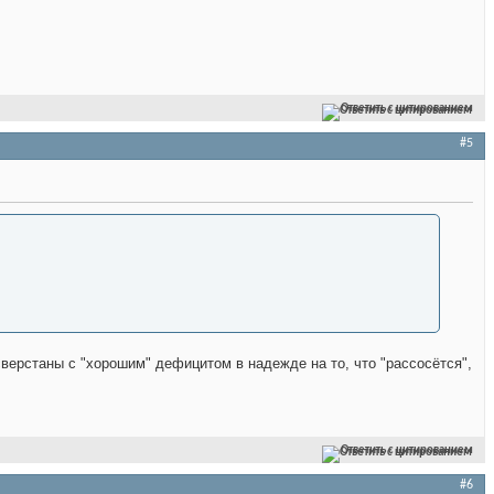
Ответить с цитированием
#5
сверстаны с "хорошим" дефицитом в надежде на то, что "рассосётся",
Ответить с цитированием
#6