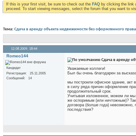
If this is your first visit, be sure to check out the
FAQ
by clicking the lin
proceed. To start viewing messages, select the forum that you want to visi
Тема:
Сдача в аренду объекта недвижимости без оформленного права
12.08.2009,
18:44
Romeo144
Сдача в аренду о
Кандидат
Уважаемые коллеги!
Был бы очень благодарен за высказ
Регистрация
25.11.2005
Сообщений
14
мы построили офисное здание, акт в
в силу ряда причин оформление прав
продолжительный срок.
Учитывая изложенное, можем ли мы 
же оспоримым (или ничтожным)? Так 
договора (болше года) невозможно, 
последствия?