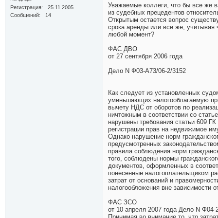
Уважаемые коллеги, что бы все же 
Регистрация
25.11.2005
из судебных прецедентов относител
Сообщений
14
Открытым остается вопрос существу
срока аренды или все же, учитывая
любой момент?
ФАС ДВО
от 27 сентября 2006 года
Дело N Ф03-А73/06-2/3152
Как следует из установленных судо
уменьшающих налогооблагаемую при
вычету НДС от оборотов по реализа
ничтожным в соответствии со статье
нарушены требования статьи 609 ГК 
регистрации прав на недвижимое иму
Однако нарушение норм гражданског
предусмотренных законодательством
правила соблюдения норм гражданск
того, соблюдены нормы гражданског
документов, оформленных в соотве
понесенные налогоплательщиком рас
затрат от оснований и правомернос
налогообложения вне зависимости от
ФАС ЗСО
от 10 апреля 2007 года Дело N Ф04-2
Принимая во внимание то, что затр