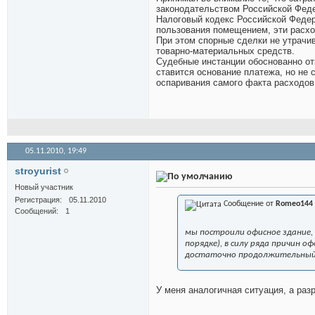
законодательством Российской Фед
Налоговый кодекс Российской Федера
пользования помещением, эти расхо
При этом спорные сделки не утрачи
товарно-материальных средств.
Судебные инстанции обоснованно от
ставится основание платежа, но не 
оспаривания самого факта расходов,
05.11.2010,
19:49
stroyurist
Новый участник
Регистрация
05.11.2010
Сообщение от
Romeo144
Сообщений
1
мы построили офисное здание,
порядке), в силу ряда причин 
достаточно продолжительный 
У меня аналогичная ситуация, а раз