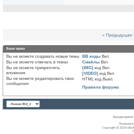
«
Предыдущая 
Ваши права
Вы
не можете
создавать новые темы
BB коды
Вкл.
Вы
не можете
отвечать в темах
Смайлы
Вкл.
Вы
не можете
прикреплять
[IMG]
код
Вкл.
вложения
[VIDEO]
код
Вкл.
Вы
не можете
редактировать свои
HTML код
Выкл.
сообщения
Правила форума
Текущее время
Powered 
Copyright © 2026 vBullet