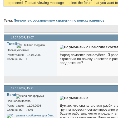
to proceed. To start viewing messages, select the forum that you want to 
Тема:
Помогите с составлением стратегии по поиску клиентов
15.07.2009,
13:07
Tutell
Помогите с соста
Новый участник
Народ помогите пожалуйста !Я раб
Регистрация
14.07.2009
стратегию по поиску клиентов и рас
Сообщений
1
предложения?
15.07.2009,
15:21
Bend
Член сообщества
Думаю, что сначала стоит разбить в
Регистрация
11.09.2008
группы провести сегментирование р
Сообщений
2,549
будете работать, четко определить 
контроля оказываемых Вами услуг 