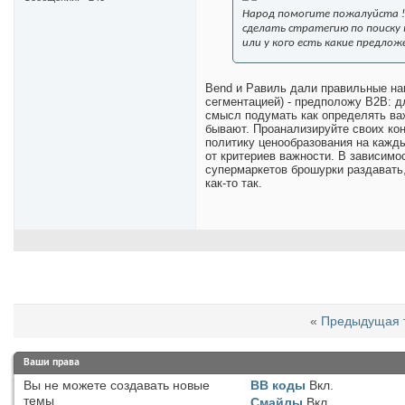
Народ помогите пожалуйста !
сделать стратегию по поиску 
или у кого есть какие предлож
Bend и Равиль дали правильные нап
сегментацией) - предположу B2B: д
смысл подумать как определять важ
бывают. Проанализируйте своих кон
политику ценообразования на кажды
от критериев важности. В зависимос
супермаркетов брошурки раздавать,
как-то так.
«
Предыдущая 
Ваши права
Вы
не можете
создавать новые
BB коды
Вкл.
темы
Смайлы
Вкл.