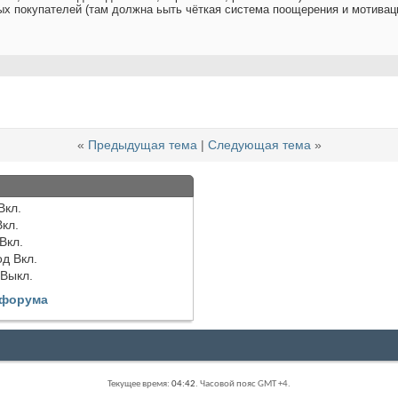
ых покупателей (там должна ьыть чёткая система поощерения и мотивац
«
Предыдущая тема
|
Следующая тема
»
Вкл.
Вкл.
Вкл.
од
Вкл.
Выкл.
 форума
Текущее время:
04:42
. Часовой пояс GMT +4.