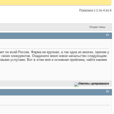
Показано с 1 по 4 из 4
Опции темы
#1
т по всей России. Фирма не крупная, а так одна из многих, причем у
от своих конкурентов. Озадачило меня новое начальство следующим:
новыми услугами. Вот в этом моя и основная проблема, найти какими
Ответить с цитированием
#2