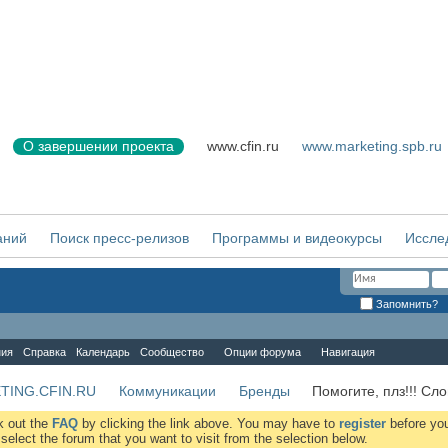
О завершении проекта
www.cfin.ru
www.marketing.spb.ru
аний
Поиск пресс-релизов
Программы и видеокурсы
Иссле
Запомнить?
ния
Справка
Календарь
Сообщество
Опции форума
Навигация
TING.CFIN.RU
Коммуникации
Бренды
Помогите, плз!!! Сло
ck out the
FAQ
by clicking the link above. You may have to
register
before you
elect the forum that you want to visit from the selection below.