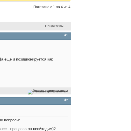
Показано с 1 по 4 из 4
Опции темы
#1
Да еще и позиционируется как
Ответить с цитированием
#2
ые вопросы:
знес - процесса он необходим)?