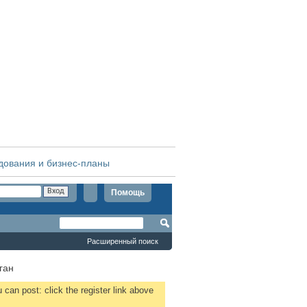
дования и бизнес-планы
Помощь
Расширенный поиск
ган
 can post: click the register link above