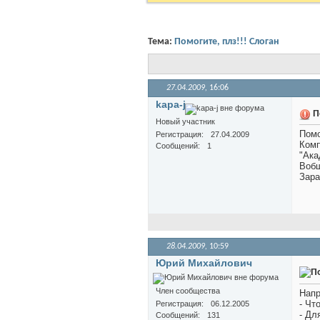
Тема:
Помогите, плз!!! Слоган
27.04.2009,
16:06
kapa-j
П
Новый участник
Помо
Регистрация
27.04.2009
Комп
Сообщений
1
"Ака
Вобщ
Зара
28.04.2009,
10:59
Юрий Михайлович
Член сообщества
Напр
- Чт
Регистрация
06.12.2005
- Дл
Сообщений
131