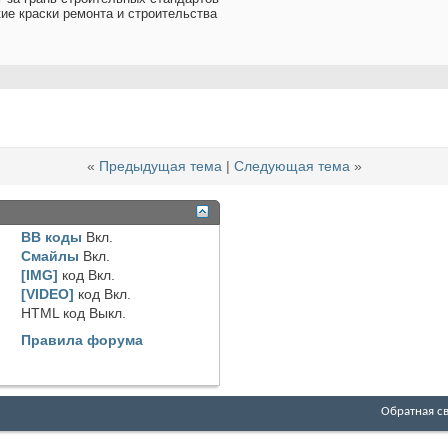
кие краски ремонта и строительства
«
Предыдущая тема
|
Следующая тема
»
BB коды
Вкл.
Смайлы
Вкл.
[IMG]
код
Вкл.
[VIDEO]
код
Вкл.
HTML код
Выкл.
Правила форума
Обратная с