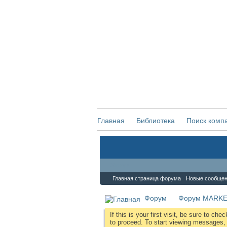
Главная
Библиотека
Поиск комп
Форум
Главная страница форума
Новые сообще
Форум
Форум MARKE
If this is your first visit, be sure to che
to proceed. To start viewing messages, s