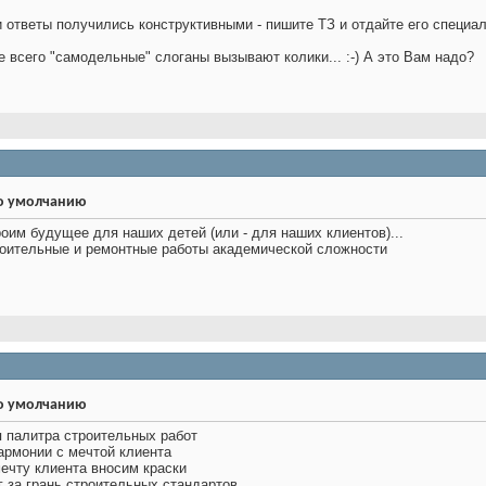
 ответы получились конструктивными - пишите ТЗ и отдайте его специа
 всего "самодельные" слоганы вызывают колики... :-) А это Вам надо?
роим будущее для наших детей (или - для наших клиентов)...
роительные и ремонтные работы академической сложности
я палитра строительных работ
гармонии с мечтой клиента
мечту клиента вносим краски
г за грань строительных стандартов