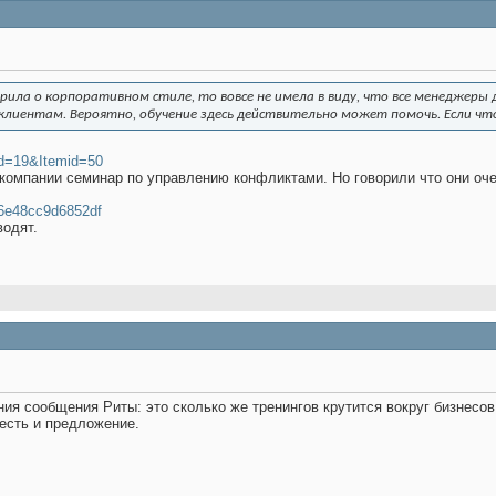
орила о корпоративном стиле, то вовсе не имела в виду, что все менеджеры 
лиентам. Вероятно, обучение здесь действительно может помочь. Если что
..d=19&Itemid=50
компании семинар по управлению конфликтами. Но говорили что они оче
..6e48cc9d6852df
водят.
я сообщения Риты: это сколько же тренингов крутится вокруг бизнесов,
 есть и предложение.