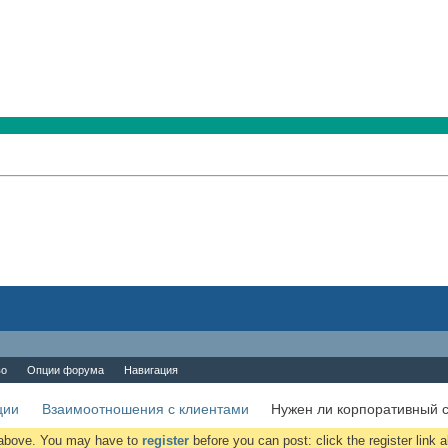
во
Опции форума
Навигация
ции
Взаимоотношения с клиентами
Нужен ли корпоративный 
k above. You may have to
register
before you can post: click the register link