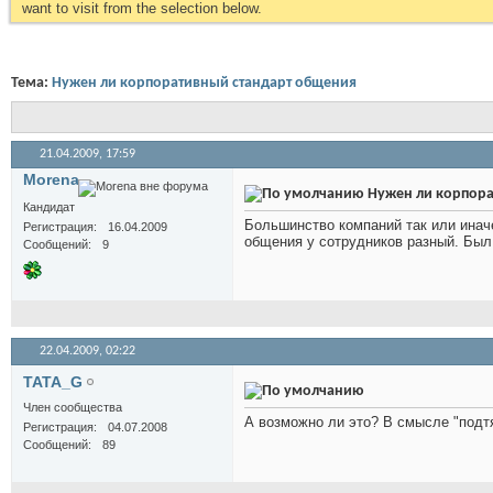
want to visit from the selection below.
Тема:
Нужен ли корпоративный стандарт общения
21.04.2009,
17:59
Morena
Нужен ли корпора
Кандидат
Большинство компаний так или иначе
Регистрация
16.04.2009
общения у сотрудников разный. Был 
Сообщений
9
22.04.2009,
02:22
TATA_G
Член сообщества
А возможно ли это? В смысле "подтян
Регистрация
04.07.2008
Сообщений
89