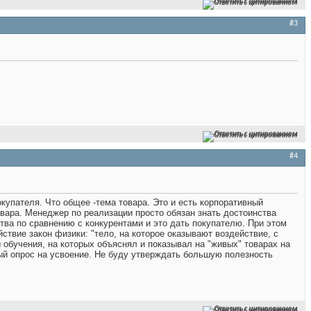
Ответить с цитированием
#3
Ответить с цитированием
#4
купателя. Что общее -тема товара. Это и есть корпоративный
овара. Менеджер по реализации просто обязан знать достоинства
тва по сравнению с конкурентами и это дать покупателю. При этом
йствие закон физики: "тело, на которое оказывают воздействие, с
 обучения, на которых объяснял и показывал на "живых" товарах на
чный опрос на усвоение. Не буду утверждать большую полезность
Ответить с цитированием