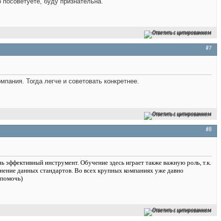
 посоветуете, буду признательна.
Ответить с цитированием
#7
пания. Тогда легче и советовать конкретнее.
Ответить с цитированием
#8
 эффективный инструмент. Обучение здесь играет также важную роль, т.к.
олнение данных стандартов. Во всех крупных компаниях уже давно
 помочь)
Ответить с цитированием