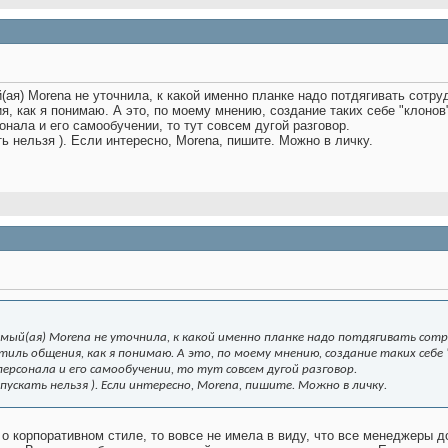
ая) Morena не уточнила, к какой именно планке надо потдягивать сотруд
, как я понимаю. А это, по моему мнению, создание таких себе "клонов"
онала и его самообучении, то тут совсем дугой разговор.
ть нельзя
). Если интересно, Morena, пишите. Можно в личку.
емый(ая) Morena не уточнила, к какой именно планке надо потдягивать сотру
иль общения, как я понимаю. А это, по моему мнению, создание таких себе "
персонала и его самообучении, то тут совсем дугой разговор.
пускать нельзя
). Если интересно, Morena, пишите. Можно в личку.
а о корпоративном стиле, то вовсе не имела в виду, что все менеджеры д