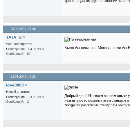
трансляции имиджа компании клиента
25.04.2009,
23:56
TATA_G
Член сообщества
Было бы неплохо, Morena, если бы В
Регистрация
04.07.2008
Сообщений
89
23.06.2009,
10:23
love0885
Новый участник
Добрый день! На своем личном опыте у
Регистрация
23.06.2009
нельзя просто показать всем стандарты
Сообщений
2
внедрены различные стандарты обслужи