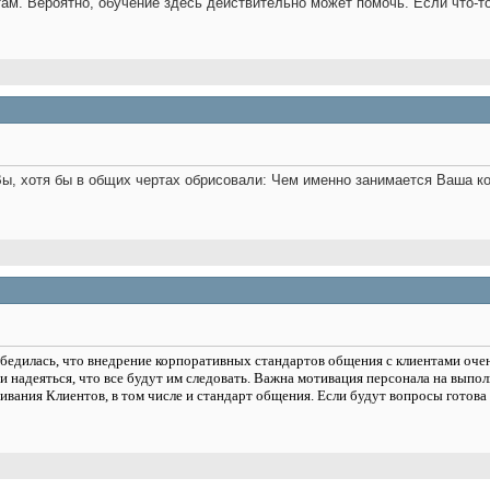
м. Вероятно, обучение здесь действительно может помочь. Если что-то
ы, хотя бы в общих чертах обрисовали: Чем именно занимается Ваша ком
бедилась, что внедрение корпоративных стандартов общения с клиентами очень
 и надеяться, что все будут им следовать. Важна мотивация персонала на вып
вания Клиентов, в том числе и стандарт общения. Если будут вопросы готова