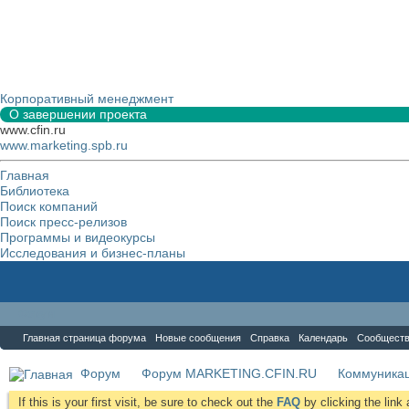
Корпоративный менеджмент
О завершении проекта
www.cfin.ru
www.marketing.spb.ru
Главная
Библиотека
Поиск компаний
Поиск пресс-релизов
Программы и видеокурсы
Исследования и бизнес-планы
Форум
Главная страница форума
Новые сообщения
Справка
Календарь
Сообщест
Форум
Форум MARKETING.CFIN.RU
Коммуника
If this is your first visit, be sure to check out the
FAQ
by clicking the lin