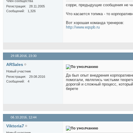
Член сообщества
сорри, предыдущие сообщения не чи
Регистрация
28.11.2005
Сообщений
1,326
Что касается топика - то корпорати
Вот хорошая команда тренеров:
http://www.eqspb.ru
29.08.2016,
23:30
ARSales
Новый участник
Да был опыт внедрения корпоративны
Регистрация
29.08.2016
помогали, являлись чистыми теорети
Сообщений
4
дорогой и сложный процесс, который
берете
06.10.2016,
12:44
Viktoria7
Новый участник