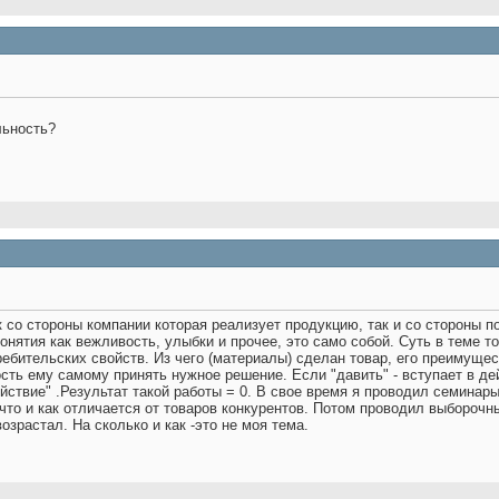
льность?
со стороны компании которая реализует продукцию, так и со стороны по
онятия как вежливость, улыбки и прочее, это само собой. Суть в теме т
ебительских свойств. Из чего (материалы) сделан товар, его преимущес
ость ему самому принять нужное решение. Если "давить" - вступает в де
йствие" .Результат такой работы = 0. В свое время я проводил семинары
, что и как отличается от товаров конкурентов. Потом проводил выборо
озрастал. На сколько и как -это не моя тема.