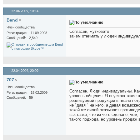
22.04.2009,
10:14
Bend
Член сообщества
Согласен, жутковато
Регистрация
11.09.2008
зачем отнимать у людей индивидуа
Сообщений
2,549
22.04.2009,
20:09
707
Член сообщества
Согласен. Люди индивидуальны. Как 
Регистрация
15.02.2009
уровень общения. Я опускаю такие п
Сообщений
59
реализуемой продукции в плане потр
не "давя " на него, а давая возможн
такой же силой оказывает противоде
выставке, что из чего сделано, чем
такого подхода, но уровень продаж в