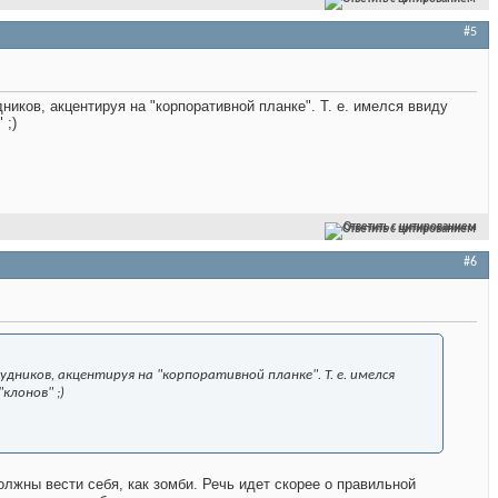
#5
ников, акцентируя на "корпоративной планке". Т. е. имелся ввиду
 ;)
Ответить с цитированием
#6
дников, акцентируя на "корпоративной планке". Т. е. имелся
клонов" ;)
олжны вести себя, как зомби. Речь идет скорее о правильной