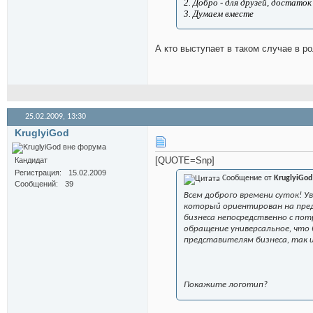
2. Добро - для друзей, достаток
3. Думаем вместе
А кто выступает в таком случае в р
25.02.2009,
13:30
KruglyiGod
[QUOTE=Snp]
Кандидат
Регистрация
15.02.2009
Сообщение от
KruglyiGod
Сообщений
39
Всем доброго времени суток! У
который ориентирован на пред
бизнеса непосредственно с пот
обращение универсальное, что 
представителям бизнеса, так 
Покажите логотип?