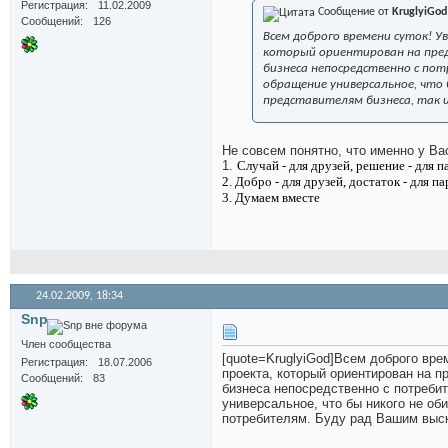
Регистрация
11.02.2009
Сообщение от
KruglyiGod
Сообщений
126
Всем доброго времени суток! У
который ориентирован на пред
бизнеса непосредственно с пот
обращение универсальное, что 
представителям бизнеса, так 
Не совсем понятно, что именно у Вас
1.
Случай - для друзей, решение - для п
2. Добро - для друзей, достаток - для п
3. Думаем вместе
24.02.2009,
18:34
Snp
Член сообщества
[quote=KruglyiGod]Всем доброго вре
Регистрация
18.07.2006
проекта, который ориентирован на п
Сообщений
83
бизнеса непосредственно с потребит
универсальное, что бы никого не об
потребителям. Буду рад Вашим выск