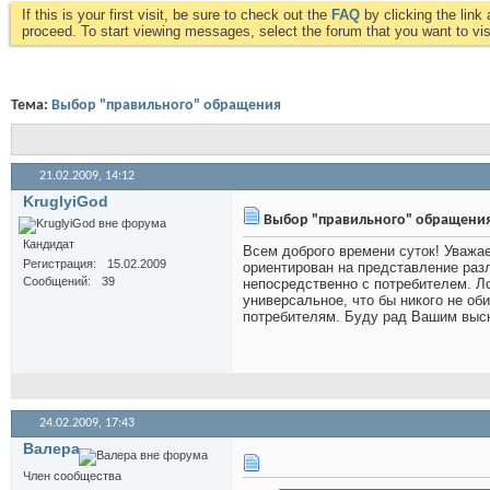
If this is your first visit, be sure to check out the
FAQ
by clicking the lin
proceed. To start viewing messages, select the forum that you want to visi
Тема:
Выбор "правильного" обращения
21.02.2009,
14:12
KruglyiGod
Выбор "правильного" обращени
Кандидат
Всем доброго времени суток! Уважае
Регистрация
15.02.2009
ориентирован на представление раз
Сообщений
39
непосредственно с потребителем. Ло
универсальное, что бы никого не об
потребителям. Буду рад Вашим выс
24.02.2009,
17:43
Валера
Член сообщества