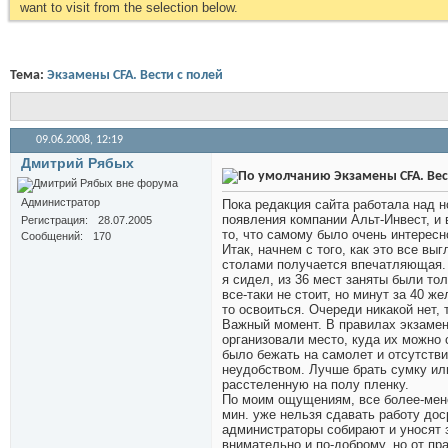
want to visit from the selection below.
Тема:
Экзамены CFA. Вести с полей
09.06.2008,
12:19
Дмитрий Рябых
Экзамены CFA. Вес
Администратор
Пока редакция сайта работала над н
появления компании Альт-Инвест, и 
Регистрация
28.07.2005
то, что самому было очень интересн
Сообщений
170
Итак, начнем с того, как это все в
столами получается впечатляющая. В
я сидел, из 36 мест заняты были то
все-таки не стоит, но минут за 40 
то освоиться. Очереди никакой нет, 
Важный момент. В правилах экзамена
организовали место, куда их можно 
было бежать на самолет и отсутстви
неудобством. Лучше брать сумку ил
расстеленную на полу пленку.
По моим ощущениям, все более-менее
мин. уже нельзя сдавать работу доср
администраторы собирают и уносят 
внимательно и по-доброму, но от пр