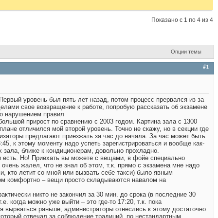
Показано с 1 по 4 из 4
Опции темы
#1
 Первый уровень был пять лет назад, потом процесс прервался из-за
 делами свое возвращение к работе, попробую рассказать об экзамене
это нарушением правил
 большой прирост по сравнению с 2003 годом. Картина зала с 1300
ане отличился мой второй уровень. Точно не скажу, но в секции где
анизаторы предлагают приезжать за час до начала. За час может быть
:45, к этому моменту надо успеть зарегистрироваться и вообще как-
тах зала, ближе к кондиционерам, довольно прохладно.
 и есть. Но! Приехать вы можете с вещами, в фойе специально
очень жалел, что не знал об этом, т.к. прямо с экзамена мне надо
и, кто летит со мной или вызвать себе такси) было явным
ком комфортно – вещи просто складываются навалом на
ктически никто не закончил за 30 мин. до срока (в последние 30
. когда можно уже выйти – это где-то 17:20, т.к. пока
ся вырваться раньше; администраторы отнеслись к этому достаточно
 который отвечал за соблюдение традиций, по нестандартным