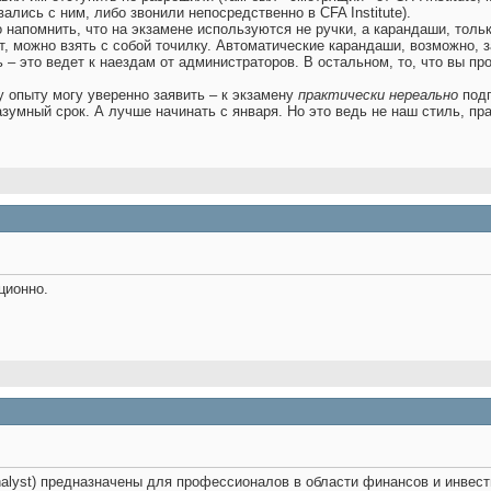
ались с ним, либо звонили непосредственно в CFA Institute).
 напомнить, что на экзамене используются не ручки, а карандаши, тольк
нт, можно взять с собой точилку. Автоматические карандаши, возможно, 
– это ведет к наездам от администраторов. В остальном, то, что вы про
 опыту могу уверенно заявить – к экзамену
практически нереально
подг
зумный срок. А лучше начинать с января. Но это ведь не наш стиль, пр
ционно.
Analyst) предназначены для профессионалов в области финансов и инвес