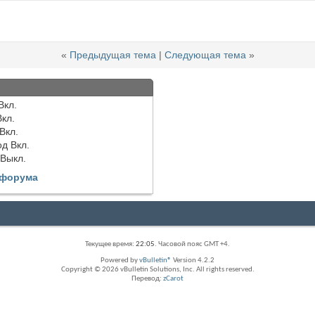
«
Предыдущая тема
|
Следующая тема
»
Вкл.
Вкл.
Вкл.
од
Вкл.
Выкл.
 форума
Текущее время:
22:05
. Часовой пояс GMT +4.
Powered by
vBulletin®
Version 4.2.2
Copyright © 2026 vBulletin Solutions, Inc. All rights reserved.
Перевод:
zCarot