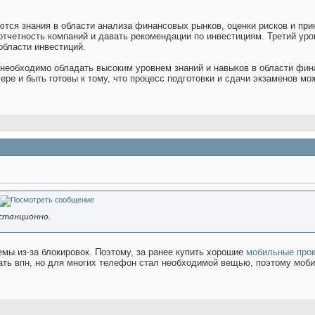
ются знания в области анализа финансовых рынков, оценки рисков и при
тчетность компаний и давать рекомендации по инвестициям. Третий ур
области инвестиций.
необходимо обладать высоким уровнем знаний и навыков в области фина
ре и быть готовы к тому, что процесс подготовки и сдачи экзаменов мож
истанционно.
емы из-за блокировок. Поэтому, за ранее купить хорошие
мобильные про
ать впн, но для многих телефон стал необходимой вещью, поэтому моб