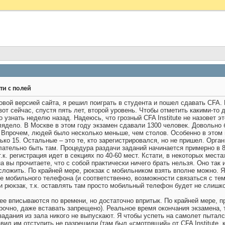
ти с полей
овой версией сайта, я решил поиграть в студента и пошел сдавать CFA.
вот сейчас, спустя пять лет, второй уровень. Чтобы отметить какими-то
о узнать неделю назад. Надеюсь, что грозный CFA Institute не назовет 
ыглядело. В Москве в этом году экзамен сдавали 1300 человек. Довольно
прочем, людей было несколько меньше, чем столов. Особенно в этом пл
лько 15. Остальные – это те, кто зарегистрировался, но не пришел. Орг
желательно быть там. Процедура раздачи заданий начинается примерно в 8
т.к. регистрация идет в секциях по 40-60 мест. Кстати, в некоторых мес
 вы прочитаете, что с собой практически ничего брать нельзя. Оно так
сложить. По крайней мере, рюкзак с мобильником взять вполне можно. Я 
е мобильного телефона (и соответственно, возможности связаться с тем
и рюкзак, т.к. оставлять там просто мобильный телефон будет не слиш
 вписываются по времени, но достаточно впритык. По крайней мере, пра
очно, даже вставать запрещено). Реальное время окончания экзамена, т.е
задания из зала никого не выпускают. Я чтобы успеть на самолет пытал
авил им отступить не разрешили (там был «смотрящий» от CFA Institute,