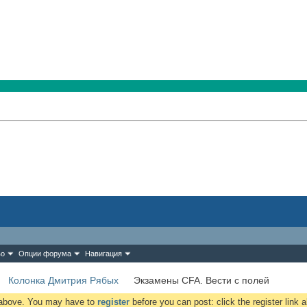
во
Опции форума
Навигация
Колонка Дмитрия Рябых
Экзамены CFA. Вести с полей
k above. You may have to
register
before you can post: click the register link