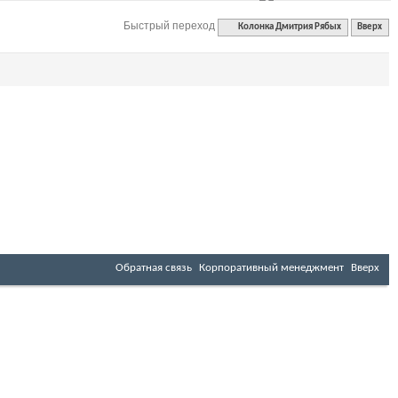
Быстрый переход
Колонка Дмитрия Рябых
Вверх
Обратная связь
Корпоративный менеджмент
Вверх