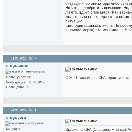
ситуациям организаторы либо связыв
На что еще обратить внимание. Надо
ли что, вдруг сломается. Как вариа
желательно не складывать и не мять 
ситуацию.
Еще один важный момент. По своему
с начала марта) это минимальный ра
31.05.2022,
15:49
singsacom
Новый участник
С 2021г экзамены CFA сдают дистан
Регистрация
23.11.2017
Сообщений
9
24.01.2024,
15:51
singsyaru
Кандидат
Экзамены CFA (Chartered Financial 