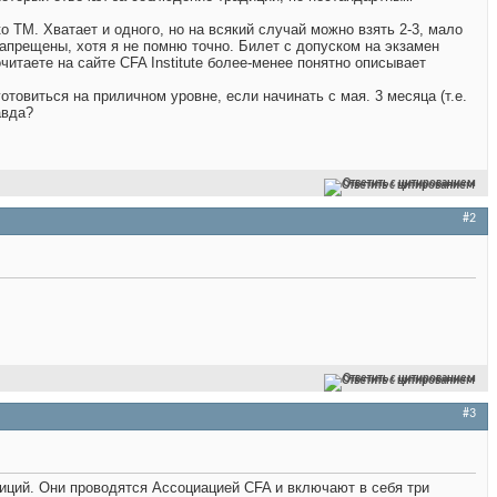
о ТМ. Хватает и одного, но на всякий случай можно взять 2-3, мало
запрещены, хотя я не помню точно. Билет с допуском на экзамен
читаете на сайте CFA Institute более-менее понятно описывает
отовиться на приличном уровне, если начинать с мая. 3 месяца (т.е.
авда?
Ответить с цитированием
#2
Ответить с цитированием
#3
тиций. Они проводятся Ассоциацией CFA и включают в себя три