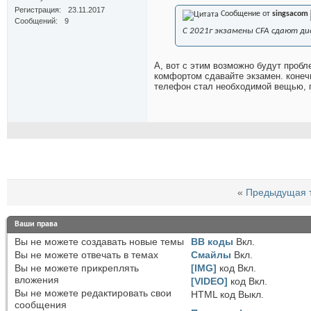
Регистрация
23.11.2017
Сообщение от
singsacom
Сообщений
9
С 2021г экзамены CFA сдают д
А, вот с этим возможно будут пробл
комфортом сдавайте экзамен. конечн
телефон стал необходимой вещью, 
«
Предыдущая 
Ваши права
Вы
не можете
создавать новые темы
BB коды
Вкл.
Вы
не можете
отвечать в темах
Смайлы
Вкл.
Вы
не можете
прикреплять
[IMG]
код
Вкл.
вложения
[VIDEO]
код
Вкл.
Вы
не можете
редактировать свои
HTML код
Выкл.
сообщения