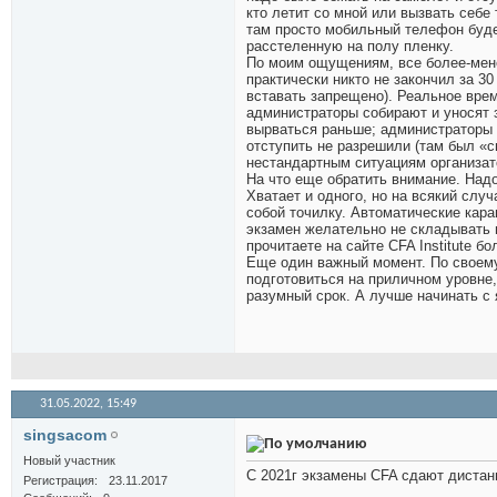
кто летит со мной или вызвать себе
там просто мобильный телефон буд
расстеленную на полу пленку.
По моим ощущениям, все более-мене
практически никто не закончил за 30
вставать запрещено). Реальное время
администраторы собирают и уносят з
вырваться раньше; администраторы 
отступить не разрешили (там был «с
нестандартным ситуациям организато
На что еще обратить внимание. Надо
Хватает и одного, но на всякий случ
собой точилку. Автоматические кара
экзамен желательно не складывать и
прочитаете на сайте CFA Institute б
Еще один важный момент. По своему
подготовиться на приличном уровне,
разумный срок. А лучше начинать с 
31.05.2022,
15:49
singsacom
Новый участник
С 2021г экзамены CFA сдают дистан
Регистрация
23.11.2017