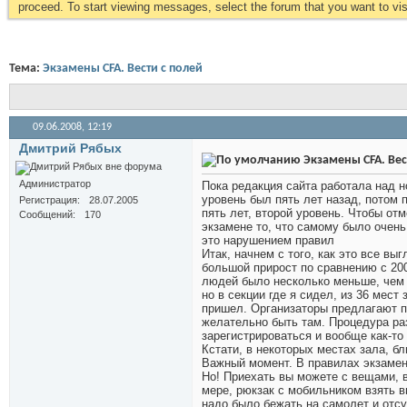
proceed. To start viewing messages, select the forum that you want to visi
Тема:
Экзамены CFA. Вести с полей
09.06.2008,
12:19
Дмитрий Рябых
Экзамены CFA. Вес
Администратор
Пока редакция сайта работала над н
уровень был пять лет назад, потом 
Регистрация
28.07.2005
пять лет, второй уровень. Чтобы от
Сообщений
170
экзамене то, что самому было очень 
это нарушением правил
Итак, начнем с того, как это все в
большой прирост по сравнению с 20
людей было несколько меньше, чем с
но в секции где я сидел, из 36 мест
пришел. Организаторы предлагают пр
желательно быть там. Процедура раз
зарегистрироваться и вообще как-то 
Кстати, в некоторых местах зала, б
Важный момент. В правилах экзамена
Но! Приехать вы можете с вещами, 
мере, рюкзак с мобильником взять вп
надо было бежать на самолет и отсу