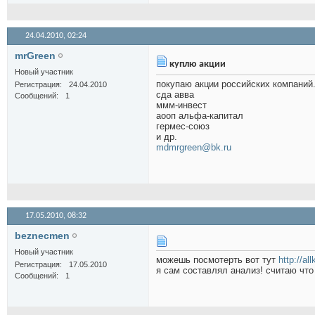
24.04.2010,
02:24
mrGreen
куплю акции
Новый участник
покупаю акции российских компаний
Регистрация
24.04.2010
сда авва
Сообщений
1
ммм-инвест
аооп альфа-капитал
гермес-союз
и др.
mdmrgreen@bk.ru
17.05.2010,
08:32
beznecmen
Новый участник
можешь посмотерть вот тут
http://all
Регистрация
17.05.2010
я сам составлял анализ! считаю что
Сообщений
1