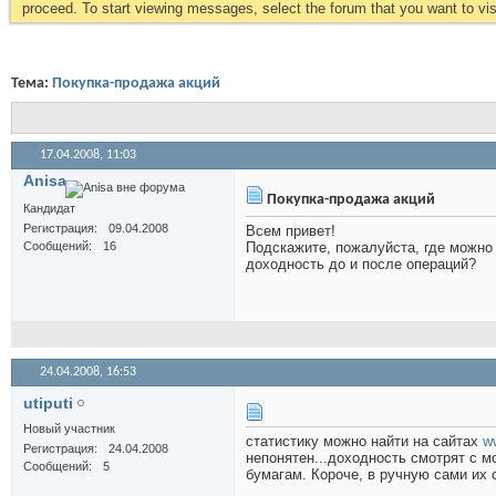
proceed. To start viewing messages, select the forum that you want to visi
Тема:
Покупка-продажа акций
17.04.2008,
11:03
Anisa
Покупка-продажа акций
Кандидат
Регистрация
09.04.2008
Всем привет!
Сообщений
16
Подскажите, пожалуйста, где можно 
доходность до и после операций?
24.04.2008,
16:53
utiputi
Новый участник
статистику можно найти на сайтах
ww
Регистрация
24.04.2008
непонятен...доходность смотрят с м
Сообщений
5
бумагам. Короче, в ручную сами их с