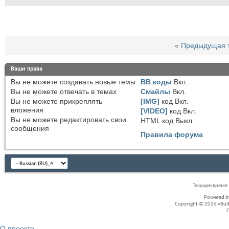
«
Предыдущая 
Ваши права
Вы
не можете
создавать новые темы
BB коды
Вкл.
Вы
не можете
отвечать в темах
Смайлы
Вкл.
Вы
не можете
прикреплять
[IMG]
код
Вкл.
вложения
[VIDEO]
код
Вкл.
Вы
не можете
редактировать свои
HTML код
Выкл.
сообщения
Правила форума
Текущее время
Powered 
Copyright © 2026 vBullet
О проекте