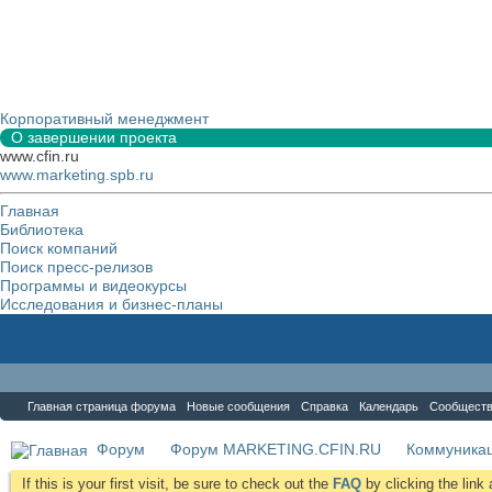
Корпоративный менеджмент
О завершении проекта
www.cfin.ru
www.marketing.spb.ru
Главная
Библиотека
Поиск компаний
Поиск пресс-релизов
Программы и видеокурсы
Исследования и бизнес-планы
Форум
Главная страница форума
Новые сообщения
Справка
Календарь
Сообщест
Форум
Форум MARKETING.CFIN.RU
Коммуника
If this is your first visit, be sure to check out the
FAQ
by clicking the lin