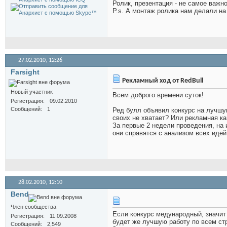
Ролик, презентация - не самое важн
P.s. А монтаж ролика нам делали на
27.02.2010,
12:26
Farsight
Рекламный ход от RedBull
Новый участник
Всем доброго времени суток!
Регистрация
09.02.2010
Сообщений
1
Ред булл объявил конкурс на лучшу
своих не хватает? Или рекламная к
За первые 2 недели проведения, на и
они справятся с анализом всех идей
28.02.2010,
12:10
Bend
Член сообщества
Если конкурс медународный, значит и
Регистрация
11.09.2008
будет же лучшую работу по всем ст
Сообщений
2,549