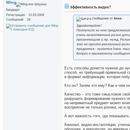
Wing
Эффективность видео?
Кандидат
Регистрация
12.03.2009
Сообщение от
Анна
Сообщений
28
Здравствуйте!
Поступило ко мне предложение
очень качественный ролик для 
презентациях и пр. нужд. Роли
это не просто рекламный ролик,
продается - кусается (неск. тыс.
Вопрос к уважаемому сообществ
Есть способы донести нужное до н
способ, но требующий правильной с
в формат информации, которая побу
Кто он? Зачем это ему? Как и чем о
Качество – это тоже смысловое сво
разрушить формирование нужного обр
на неприметный предмет может влия
восприятие не только ролика, но и 
А вот важность того, где показыват
Кинозал, видео-инсталляции, уличны
оболочке, в маршрутке, на мировых 