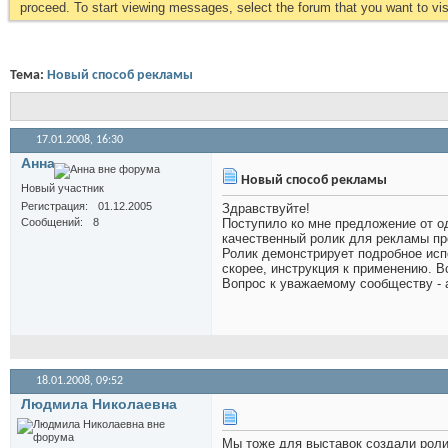
proceed. To start viewing messages, select the forum that you want to visi
Тема:
Новый способ рекламы
17.01.2008,
16:30
Анна
Новый способ рекламы
Новый участник
Регистрация
01.12.2005
Здравствуйте!
Сообщений
8
Поступило ко мне предложение от о
качественный ролик для рекламы про
Ролик демонстрирует подробное испо
скорее, инструкция к применению. Все
Вопрос к уважаемому сообществу - 
18.01.2008,
09:52
Людмила Николаевна
Мы тоже для выставок создали ролик