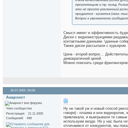
очень качественный ролик для 
презентациях и пр. нужд. Роли
это не просто рекламный ролик,
продается - кусается (неск. тыс.
Вопрос к уважаемому сообществ
Смысл имеет и эффективность будет
Диски с видеоинструкциями раздава
контактными данными. \данные соби
Также диски рассылали с курьером.
Цена - второй вопрос... Действител
демократичной ценой.
Можно поискать среди фрилансеров
30.07.2009,
00:06
Анархист
Ну не такой уж и новый способ рекл
Член сообщества
говоря) - плазма и или видеоролик,
Регистрация
21.11.2005
привлекали, и выигрывали те самые 
Сообщений
498
используем везде. Но у нас была че
отличаемся от конкурентов, мы пок