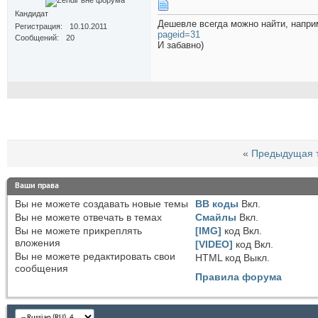
Кандидат
Дешевле всегда можно найти, напри
Регистрация
10.10.2011
pageid=31
Сообщений
20
И забавно)
«
Предыдущая 
Ваши права
Вы
не можете
создавать новые темы
BB коды
Вкл.
Вы
не можете
отвечать в темах
Смайлы
Вкл.
Вы
не можете
прикреплять
[IMG]
код
Вкл.
вложения
[VIDEO]
код
Вкл.
Вы
не можете
редактировать свои
HTML код
Выкл.
сообщения
Правила форума