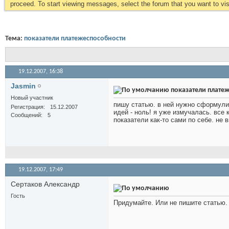
proceed. To start viewing messages, select the forum that you want to visi
Тема:
показатели платежеспособности
19.12.2007,
16:38
Jasmin
показатели плате
Новый участник
пишу статью. в ней нужно сформули
Регистрация
15.12.2007
идей - ноль! я уже измучалась. все 
Сообщений
5
показатели как-то сами по себе. не 
19.12.2007,
17:49
Сертаков Александр
Гость
Придумайте. Или не пишите статью. 