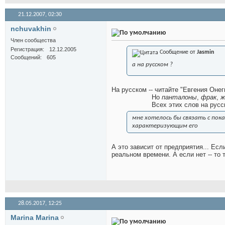
21.12.2007,
02:30
nchuvakhin
Член сообщества
Регистрация
12.12.2005
Сообщение от
Jasmin
Сообщений
605
а на русском ?
На русском -- читайте "Евгения Онег
Но
панталоны
,
фрак
,
ж
Всех этих слов на русс
мне хотелось бы связать с по
характеризующим его
А это зависит от предприятия... Ес
реальном времени. А если нет -- то 
28.05.2017,
12:25
Marina Marina