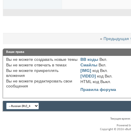
«
Предыдущая 
Ваши права
Вы
не можете
создавать новые темы
BB коды
Вкл.
Вы
не можете
отвечать в темах
Смайлы
Вкл.
Вы
не можете
прикреплять
[IMG]
код
Вкл.
вложения
[VIDEO]
код
Вкл.
Вы
не можете
редактировать свои
HTML код
Выкл.
сообщения
Правила форума
Текущее время
Powered 
Copyright © 2026 vBullet