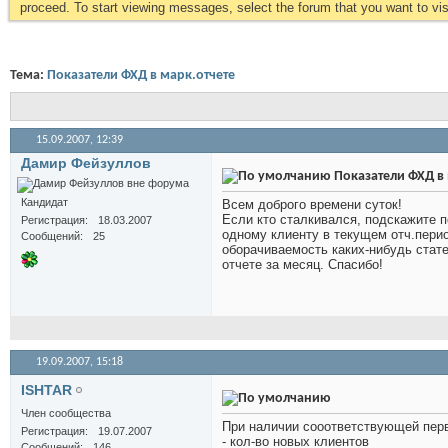
proceed. To start viewing messages, select the forum that you want to visi
Тема:
Показатели ФХД в марк.отчете
15.09.2007,
12:39
Дамир Фейзуллов
Показатели ФХД в 
Кандидат
Всем доброго времени суток!
Если кто сталкивался, подскажите п
Регистрация
18.03.2007
одному клиенту в текущем отч.перио
Сообщений
25
оборачиваемость каких-нибудь стат
отчете за месяц. Спасибо!
19.09.2007,
15:18
ISHTAR
Член сообщества
При наличии сооответствующей пер
Регистрация
19.07.2007
- кол-во новых клиентов
Сообщений
146