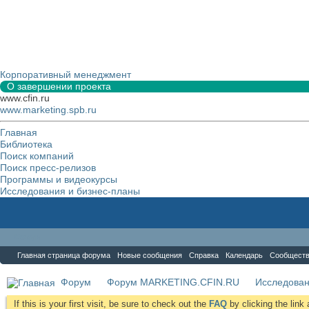
Корпоративный менеджмент
О завершении проекта
www.cfin.ru
www.marketing.spb.ru
Главная
Библиотека
Поиск компаний
Поиск пресс-релизов
Программы и видеокурсы
Исследования и бизнес-планы
Форум
Главная страница форума
Новые сообщения
Справка
Календарь
Сообщест
Форум
Форум MARKETING.CFIN.RU
Исследова
If this is your first visit, be sure to check out the
FAQ
by clicking the lin