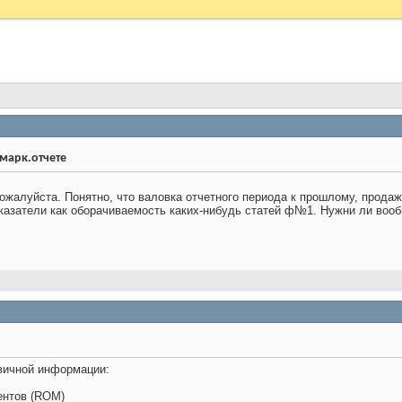
марк.отчете
ожалуйста. Понятно, что валовка отчетного периода к прошлому, прода
казатели как оборачиваемость каких-нибудь статей ф№1. Нужни ли вооб
вичной информации:
ентов (ROM)