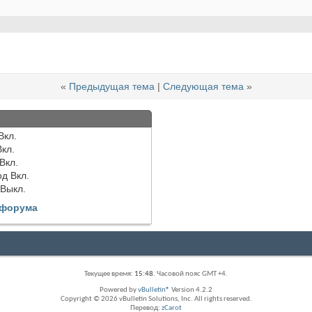
«
Предыдущая тема
|
Следующая тема
»
Вкл.
Вкл.
Вкл.
од
Вкл.
Выкл.
 форума
Текущее время:
15:48
. Часовой пояс GMT +4.
Powered by
vBulletin®
Version 4.2.2
Copyright © 2026 vBulletin Solutions, Inc. All rights reserved.
Перевод:
zCarot