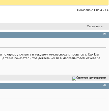
Показано с 1 по 4 из 4
Опции темы
#1
жи по одному клиенту в текущем отч.периоде к прошлому. Как Вы
ще такие показатели хоз.деятельности в маркетинговом отчете за
Ответить с цитированием
#2