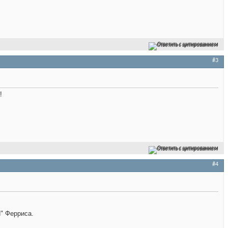
Ответить с цитированием
#3
!
Ответить с цитированием
#4
и" Ферриса.