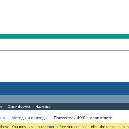
во
Опции форума
Навигация
ния
Методы и подходы
Показатели ФХД в марк.отчете
k above. You may have to
register
before you can post: click the register link