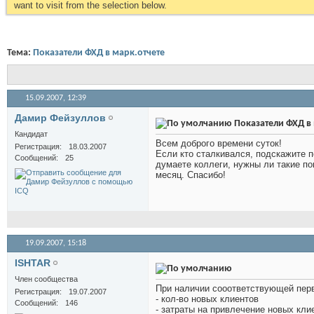
want to visit from the selection below.
Тема:
Показатели ФХД в марк.отчете
15.09.2007,
12:39
Дамир Фейзуллов
Показатели ФХД в 
Кандидат
Всем доброго времени суток!
Регистрация
18.03.2007
Если кто сталкивался, подскажите п
Сообщений
25
думаете коллеги, нужны ли такие по
месяц. Спасибо!
19.09.2007,
15:18
ISHTAR
Член сообщества
При наличии сооответствующей пер
Регистрация
19.07.2007
- кол-во новых клиентов
Сообщений
146
- затраты на привлечение новых кли