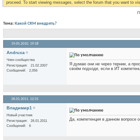
proceed. To start viewing messages, select the forum that you want to visi
П
Тема:
Какой CRM внедрять?
19.05.2010,
19:18
Andruxa
Член сообщества
Я думаю они не через тернии, а про
Регистрация
21.02.2007
своём подходе, если в ИТ компетенц
Сообщений
2,056
26.01.2011,
12:31
Владимир1
Новый участник
Да, компетенция в данном вопросе о
Регистрация
26.01.2011
Сообщений
6