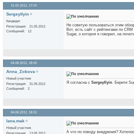
31.05.2012,
17:59
SergeyIlyin
Кандидат
Не советую пользоваться этим обзоро
Регистрация
21.05.2012
Вот, есть сайт с рейтингами по CRM
Сообщений
12
Sugar, о котороя я говорил, на поче
04.06.2012,
16:50
Anna_Zobova
Новый участник
Я согласна с
SergeyIlyin
. Берите Su
Регистрация
31.05.2012
Сообщений
2
04.06.2012,
16:52
lana.mak
Новый участник
А что по поводу внедрения? Хотело
Регистрация
13.05.2012