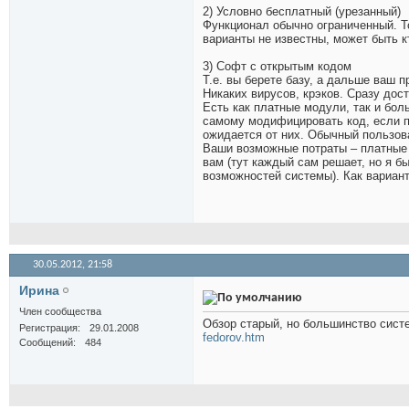
2) Условно бесплатный (урезанный)
Функционал обычно ограниченный. То
варианты не известны, может быть кт
3) Софт с открытым кодом
Т.е. вы берете базу, а дальше ваш
Никаких вирусов, крэков. Сразу до
Есть как платные модули, так и бол
самому модифицировать код, если п
ожидается от них. Обычный пользов
Ваши возможные потраты – платные 
вам (тут каждый сам решает, но я бы
возможностей системы). Как вариан
30.05.2012,
21:58
Иринa
Член сообщества
Обзор старый, но большинство сис
Регистрация
29.01.2008
fedorov.htm
Сообщений
484