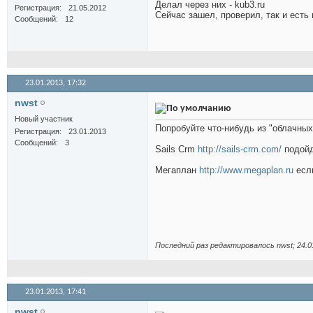
Делал через них - kub3.ru
Регистрация
21.05.2012
Сейчас зашел, проверил, так и есть в
Сообщений
12
23.01.2013,
17:32
nwst
Новый участник
Попробуйте что-нибудь из "облачных
Регистрация
23.01.2013
Сообщений
3
Sails Crm
http://sails-crm.com/
подойд
Мегаплан
http://www.megaplan.ru
если
Последний раз редактировалось nwst; 24.0
23.01.2013,
17:41
nwst