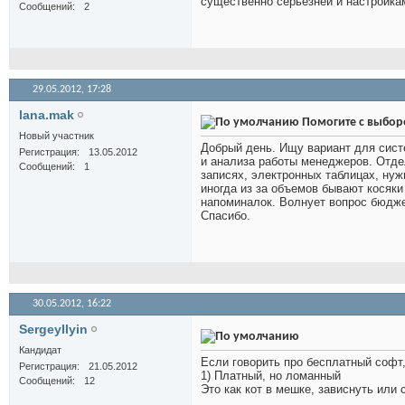
существенно серьёзней и настройка
Сообщений
2
29.05.2012,
17:28
lana.mak
Помогите с выбо
Новый участник
Добрый день. Ищу вариант для сист
Регистрация
13.05.2012
и анализа работы менеджеров. Отдел
Сообщений
1
записях, электронных таблицах, нуж
иногда из за объемов бывают косяки
напоминалок. Волнует вопрос бюдже
Спасибо.
30.05.2012,
16:22
SergeyIlyin
Кандидат
Если говорить про бесплатный софт, 
Регистрация
21.05.2012
1) Платный, но ломанный
Сообщений
12
Это как кот в мешке, зависнуть или