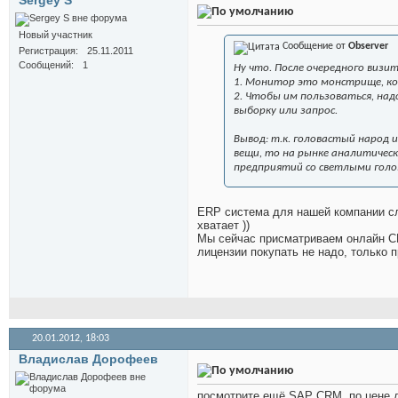
Sergey S
Новый участник
Сообщение от
Observer
Регистрация
25.11.2011
Сообщений
1
Ну что. После очередного визи
1. Монитор это монстрище, кот
2. Чтобы им пользоваться, на
выборку или запрос.
Вывод: т.к. головастый народ 
вещи, то на рынке аналитическ
предприятий со светлыми гол
ERP система для нашей компании сли
хватает ))
Мы сейчас присматриваем онлайн CR
лицензии покупать не надо, только 
20.01.2012,
18:03
Владислав Дорофеев
посмотрите ещё SAP CRM. по цене д