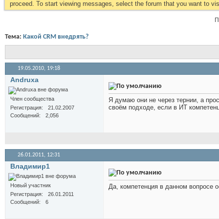
proceed. To start viewing messages, select the forum that you want to visi
П
Тема:
Какой CRM внедрять?
19.05.2010,
19:18
Andruxa
Член сообщества
Я думаю они не через тернии, а про
своём подходе, если в ИТ компетенц
Регистрация
21.02.2007
Сообщений
2,056
26.01.2011,
12:31
Владимир1
Новый участник
Да, компетенция в данном вопросе о
Регистрация
26.01.2011
Сообщений
6