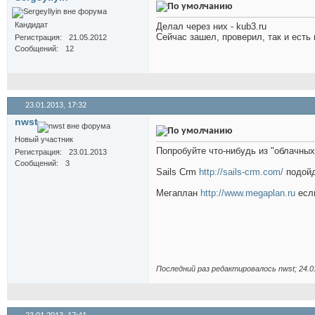
Кандидат
Делал через них - kub3.ru
Сейчас зашел, проверил, так и есть в
Регистрация
21.05.2012
Сообщений
12
23.01.2013,
17:32
nwst
Новый участник
Попробуйте что-нибудь из "облачных
Регистрация
23.01.2013
Сообщений
3
Sails Crm
http://sails-crm.com/
подойд
Мегаплан
http://www.megaplan.ru
если
Последний раз редактировалось nwst; 24.0