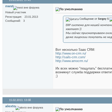
23.01.2013,
17:41
nwst
Новый участник
Регистрация
23.01.2013
Сообщение от
Sergey S
Сообщений
3
ERP система для нашей компани
хватает ))
Мы сейчас присматриваем онлай
даже лицензии покупать не на
Вот несколько Saas CRM:
http://www.on-crm.ru/
http://sails-crm.com/
http://www.amocrm.ru/
Их всех можно "пощупать" бесплатн
возникнут служба поддержки ответит
;)
15.02.2013,
13:38
alexto