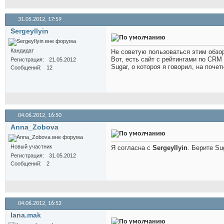
31.05.2012,
17:59
SergeyIlyin
Кандидат
Не советую пользоваться этим обзоро
Вот, есть сайт с рейтингами по CRM
Регистрация
21.05.2012
Sugar, о котороя я говорил, на поче
Сообщений
12
04.06.2012,
16:50
Anna_Zobova
Новый участник
Я согласна с
SergeyIlyin
. Берите Su
Регистрация
31.05.2012
Сообщений
2
04.06.2012,
16:52
lana.mak