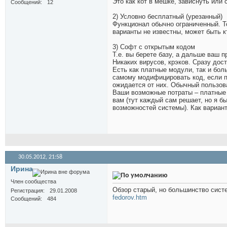
Это как кот в мешке, зависнуть или
Сообщений
12
2) Условно бесплатный (урезанный)
Функционал обычно ограниченный. То
варианты не известны, может быть кт
3) Софт с открытым кодом
Т.е. вы берете базу, а дальше ваш
Никаких вирусов, крэков. Сразу до
Есть как платные модули, так и бол
самому модифицировать код, если п
ожидается от них. Обычный пользов
Ваши возможные потраты – платные 
вам (тут каждый сам решает, но я бы
возможностей системы). Как вариан
30.05.2012,
21:58
Иринa
Член сообщества
Обзор старый, но большинство сис
Регистрация
29.01.2008
fedorov.htm
Сообщений
484