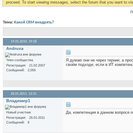
proceed. To start viewing messages, select the forum that you want to visi
П
Тема:
Какой CRM внедрять?
19.05.2010,
19:18
Andruxa
Я думаю они не через тернии, а про
Член сообщества
своём подходе, если в ИТ компетенц
Регистрация
21.02.2007
Сообщений
2,056
26.01.2011,
12:31
Владимир1
Да, компетенция в данном вопросе о
Новый участник
Регистрация
26.01.2011
Сообщений
6