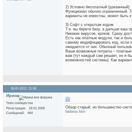
2) Условно бесплатный (урезанный)
Функционал обычно ограниченный. То
варианты не известны, может быть кт
3) Софт с открытым кодом
Т.е. вы берете базу, а дальше ваш
Никаких вирусов, крэков. Сразу до
Есть как платные модули, так и бол
самому модифицировать код, если п
ожидается от них. Обычный пользов
Ваши возможные потраты – платные 
вам (тут каждый сам решает, но я бы
возможностей системы). Как вариан
30.05.2012,
21:58
Иринa
Член сообщества
Обзор старый, но большинство сис
Регистрация
29.01.2008
fedorov.htm
Сообщений
484