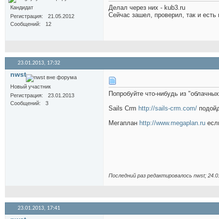
Делал через них - kub3.ru
Кандидат
Сейчас зашел, проверил, так и есть в
Регистрация
21.05.2012
Сообщений
12
23.01.2013,
17:32
nwst
Новый участник
Попробуйте что-нибудь из "облачных
Регистрация
23.01.2013
Сообщений
3
Sails Crm
http://sails-crm.com/
подойд
Мегаплан
http://www.megaplan.ru
если
Последний раз редактировалось nwst; 24.0
23.01.2013,
17:41