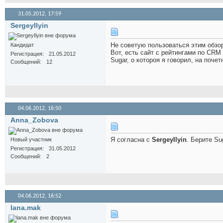
31.05.2012,
17:59
SergeyIlyin
Не советую пользоваться этим обзоро
Кандидат
Вот, есть сайт с рейтингами по CRM
Регистрация
21.05.2012
Sugar, о котороя я говорил, на поче
Сообщений
12
04.06.2012,
16:50
Anna_Zobova
Я согласна с
SergeyIlyin
. Берите Su
Новый участник
Регистрация
31.05.2012
Сообщений
2
04.06.2012,
16:52
lana.mak