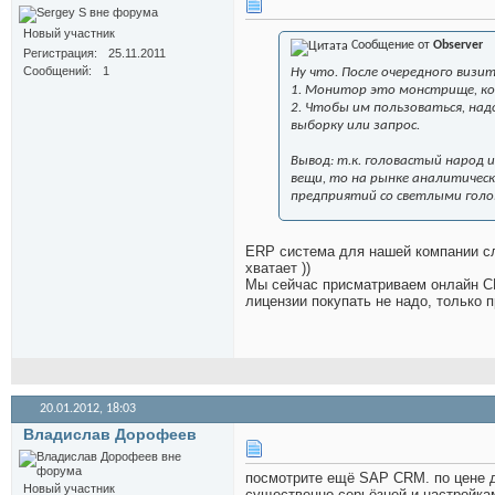
Новый участник
Сообщение от
Observer
Регистрация
25.11.2011
Сообщений
1
Ну что. После очередного визи
1. Монитор это монстрище, кот
2. Чтобы им пользоваться, на
выборку или запрос.
Вывод: т.к. головастый народ 
вещи, то на рынке аналитическ
предприятий со светлыми гол
ERP система для нашей компании сли
хватает ))
Мы сейчас присматриваем онлайн CR
лицензии покупать не надо, только 
20.01.2012,
18:03
Владислав Дорофеев
посмотрите ещё SAP CRM. по цене д
Новый участник
существенно серьёзней и настройка