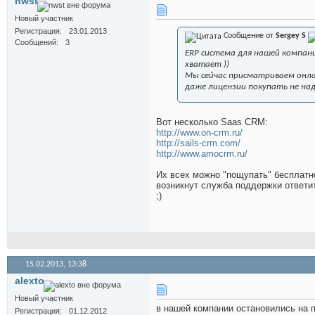
nwst
Новый участник
Регистрация
23.01.2013
Сообщение от
Sergey S
Сообщений
3
ERP система для нашей компани
хватает ))
Мы сейчас присматриваем онлай
даже лицензии покупать не на
Вот несколько Saas CRM:
http://www.on-crm.ru/
http://sails-crm.com/
http://www.amocrm.ru/
Их всех можно "пощупать" бесплатн
возникнут служба поддержки ответит
;)
15.02.2013,
13:38
alexto
Новый участник
в нашей компании остановились на п
Регистрация
01.12.2012