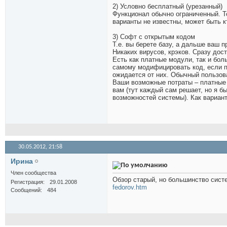
2) Условно бесплатный (урезанный)
Функционал обычно ограниченный. То
варианты не известны, может быть кт
3) Софт с открытым кодом
Т.е. вы берете базу, а дальше ваш
Никаких вирусов, крэков. Сразу до
Есть как платные модули, так и бол
самому модифицировать код, если п
ожидается от них. Обычный пользов
Ваши возможные потраты – платные 
вам (тут каждый сам решает, но я бы
возможностей системы). Как вариан
30.05.2012,
21:58
Иринa
Член сообщества
Обзор старый, но большинство сис
Регистрация
29.01.2008
fedorov.htm
Сообщений
484