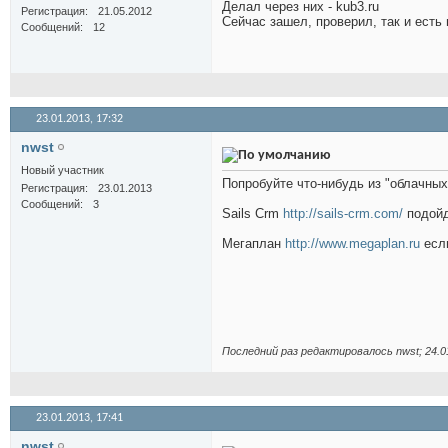
Делал через них - kub3.ru
Регистрация
21.05.2012
Сейчас зашел, проверил, так и есть в
Сообщений
12
23.01.2013,
17:32
nwst
Новый участник
Попробуйте что-нибудь из "облачных
Регистрация
23.01.2013
Сообщений
3
Sails Crm
http://sails-crm.com/
подойд
Мегаплан
http://www.megaplan.ru
если
Последний раз редактировалось nwst; 24.0
23.01.2013,
17:41
nwst