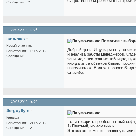
существенно серьёзней и настройка
Сообщений
2
29.05.2012,
17:28
lana.mak
Помогите с выбо
Новый участник
Добрый день. Ищу вариант для сист
Регистрация
13.05.2012
и анализа работы менеджеров. Отдел
Сообщений
1
записях, электронных таблицах, нуж
иногда из за объемов бывают косяки
напоминалок. Волнует вопрос бюдже
Спасибо.
30.05.2012,
16:22
SergeyIlyin
Кандидат
Если говорить про бесплатный софт, 
Регистрация
21.05.2012
1) Платный, но ломанный
Сообщений
12
Это как кот в мешке, зависнуть или