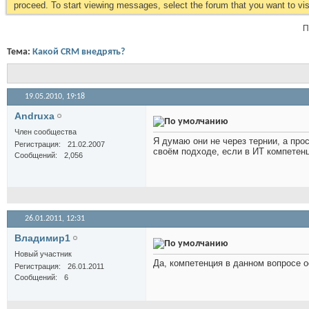
proceed. To start viewing messages, select the forum that you want to visi
П
Тема:
Какой CRM внедрять?
19.05.2010,
19:18
Andruxa
Член сообщества
Я думаю они не через тернии, а про
Регистрация
21.02.2007
своём подходе, если в ИТ компетенц
Сообщений
2,056
26.01.2011,
12:31
Владимир1
Новый участник
Да, компетенция в данном вопросе о
Регистрация
26.01.2011
Сообщений
6