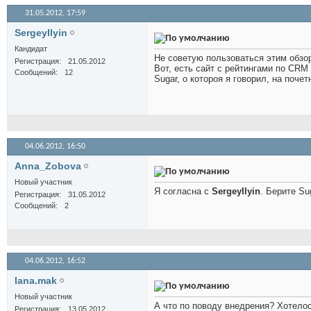
31.05.2012,
17:59
SergeyIlyin
Кандидат
Не советую пользоваться этим обзоро
Регистрация
21.05.2012
Вот, есть сайт с рейтингами по CRM
Сообщений
12
Sugar, о котороя я говорил, на поче
04.06.2012,
16:50
Anna_Zobova
Новый участник
Я согласна с
SergeyIlyin
. Берите Su
Регистрация
31.05.2012
Сообщений
2
04.06.2012,
16:52
lana.mak
Новый участник
А что по поводу внедрения? Хотело
Регистрация
13.05.2012