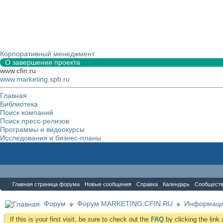
Корпоративный менеджмент
О завершении проекта
www.cfin.ru
www.marketing.spb.ru
Главная
Библиотека
Поиск компаний
Поиск пресс-релизов
Программы и видеокурсы
Исследования и бизнес-планы
Форум
Главная страница форума
Новые сообщения
Справка
Календарь
Сообщест
Форум
Форум MARKETING.CFIN.RU
Информаци
If this is your first visit, be sure to check out the
FAQ
by clicking the lin